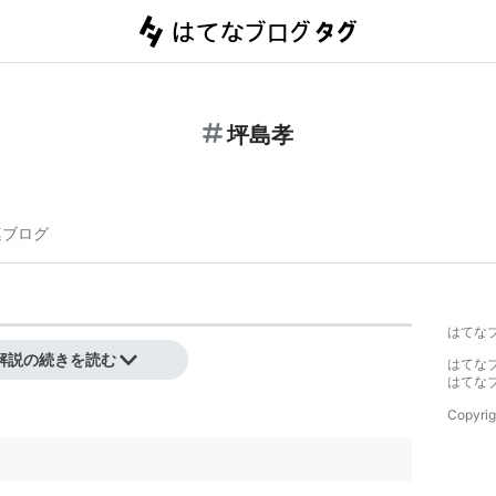
坪島孝
連ブログ
はてな
解説の続きを読む
はてな
はてな
Copyrig