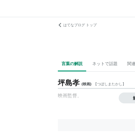
はてなブログ トップ
言葉の解説
ネットで話題
関
坪島孝
(
映画
)
【
つぼしまたかし
】
映画監督。