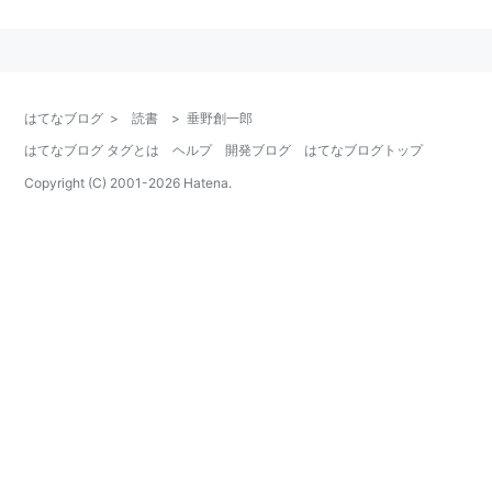
一郎
出版社/メーカー:
晶文社
発売日:
2005/03/01
メディア:
単行本
購入
: 4人
クリック
: 38回
この商品を含むブログ (34件) を見る
はてなブログ
>
読書
>
垂野創一郎
はてなブログ タグとは
ヘルプ
開発ブログ
はてなブログトップ
Copyright (C) 2001-
2026
Hatena.