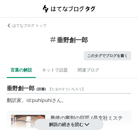
はてなブログ トップ
垂野創一郎
このタグでブログを書く
言葉の解説
ネットで話題
関連ブログ
垂野創一郎
(
読書
)
【
たるのそういちろう
】
翻訳家。
id:puhipuhi
さん。
最後の審判の巨匠 (晶文社ミステ
リ)
解説の続きを読む
作者:
レオペルッツ,Leo Perutz,垂野創