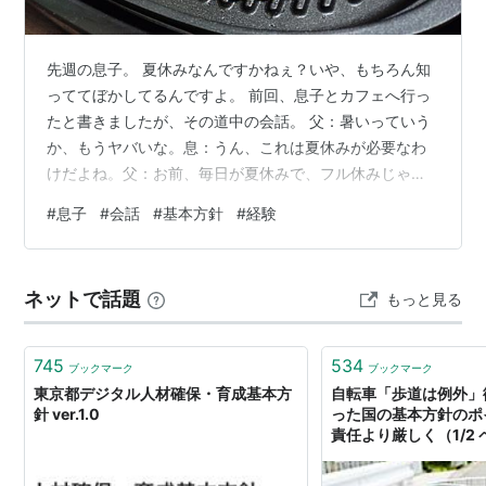
先週の息子。 夏休みなんですかねぇ？いや、もちろん知
っててぼかしてるんですよ。 前回、息子とカフェへ行っ
たと書きましたが、その道中の会話。 父：暑いっていう
か、もうヤバいな。息：うん、これは夏休みが必要なわ
けだよね。父：お前、毎日が夏休みで、フル休みじゃ
ん。息：いや、そういうことじゃなくて・・・（苦笑）
#
息子
#
会話
#
基本方針
#
経験
炎天下の心温まる親子の会話でした。 そんなフル休み中
の息子が言いました。 息：明日、海に行ってこようか
な。父：一人で？息：うん。父：何しに？息：考えたい
ネットで話題
もっと見る
ことがあって。父：海見ながら考えごと？息：うん。
父：カッコイイな、お前。 なんだ、これも青春か？ま
ぁ、考えるのはやっぱりアレか？息子に女の影は…
745
534
ブックマーク
ブックマーク
東京都デジタル人材確保・育成基本方
自転車「歩道は例外」
針 ver.1.0
った国の基本方針のポ
責任より厳しく（1/2 
ものニュース