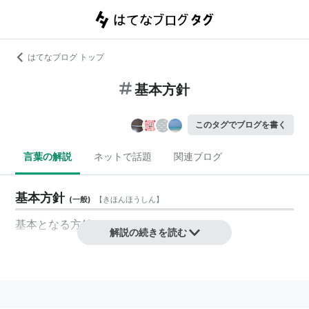
はてなブログ トップ
基本方針
このタグでブログを書く
言葉の解説
ネットで話題
関連ブログ
基本方針
(
一般
)
【
きほんほうしん
】
基本
となる
方針
解説の続きを読む