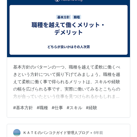
基本方針のパターンの一つ、職種を越えて柔軟に働くべ
きという方針について掘り下げてみましょう。職種を越
えて柔軟に働く事で得られるメリットは、スキルや経験
の幅を広げられる事です。実際に働いてみるとこちらの
方が合っていたという仕事を見つけられるかもしれませ
ん。また転職する事になったとき、できることが多いと
#
基本方針
#
職種
#
仕事
#
スキル
#
経験
選べる求人の幅も広がります。しかし一方で、自分がや
りたい仕事が決まっている場合は、その仕事に集中して
取り組めないため、不満を感じるでしょう。1つの仕事を
•
極めるのには不向きな方針です。
ＫＡＴＥのバンコクガイド管理人ブログ
6年前