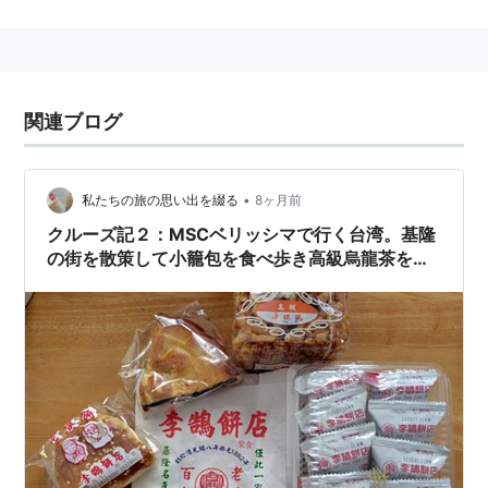
関連ブログ
•
私たちの旅の思い出を綴る
8ヶ月前
クルーズ記２：MSCベリッシマで行く台湾。基隆
の街を散策して小籠包を食べ歩き高級烏龍茶を買
う