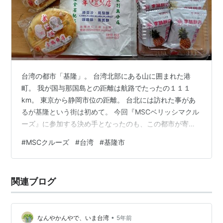
台湾の都市「基隆」。 台湾北部にある山に囲まれた港
町。 我が国与那国島との距離は航路でたったの１１１
km。 東京から静岡市位の距離。 台北には訪れた事があ
るが基隆という街は初めて。 今回『MSCベリッシマクル
ーズ』に参加する決め手となったのも、この都市が寄港
地だからだ。 石垣や那覇で下船しなかった我々の唯一の
#
MSCクルーズ
#
台湾
#
基隆市
観光、お立ち寄りスポットでもある。 基隆港で下船して
すぐのところに台湾鉄道の駅がある。 台北に行きたい方
は電車で片道１時間弱程で行く事が可能だ。 船を降りた
関連ブログ
我々はUverでタクシーを呼び『正浜漁港彩色街屋』へ。
楽天モバイルが海外でも繋がるので助かる。 台湾のUver
は現金払いのようだ。 …
•
なんやかんやで、いま台湾
5年前