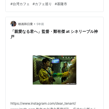
位置する、小さな「正濱漁港」 ここがとってもキュー
#
台湾カフェ
#
カフェ巡り
#
基隆市
ト。 カラフルに彩られた建物「彩色屋」が並ぶ。 彩色屋
の向こう岸。ここから色彩屋が一望できる カラフルなの
は港の一角だけで、まわりを見渡すと少し寂しげ。 この
•
絶妙なバランスが、ノスタルジックな気分にさせてくれ
映画和日乗
5年前
る。 彩色屋に並ぶのは、カフェやスイーツやさん、スペ
「親愛なる君へ」監督・鄭有傑 at シネリーブル神
イン料理店。 その中のカ…
戸
https://www.instagram.com/dear_tenant/