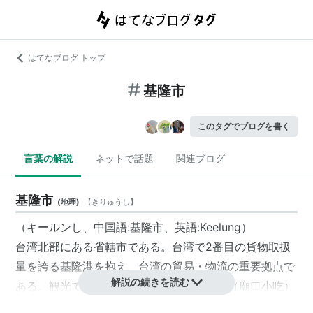
はてなブログ トップ
基隆市
このタグでブログを書く
言葉の解説
ネットで話題
関連ブログ
基隆市
(
地理
)
【
きりゅうし
】
（キールンし、中国語:基隆市、英語:Keelung）
台湾北部にある省轄市である。台湾で2番目の貨物取扱
量を誇る基隆港を抱え、台湾の貿易・物流の重要拠点で
解説の続きを読む
ある。観光では奠済宮を中心に栄えた夜市（廟口小吃）
が特に有名。