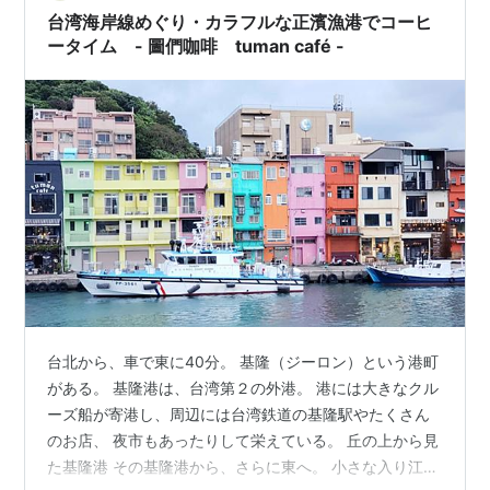
台湾海岸線めぐり・カラフルな正濱漁港でコーヒ
ータイム - 圖們咖啡 tuman café -
台北から、車で東に40分。 基隆（ジーロン）という港町
がある。 基隆港は、台湾第２の外港。 港には大きなクル
ーズ船が寄港し、周辺には台湾鉄道の基隆駅やたくさん
のお店、 夜市もあったりして栄えている。 丘の上から見
た基隆港 その基隆港から、さらに東へ。 小さな入り江に