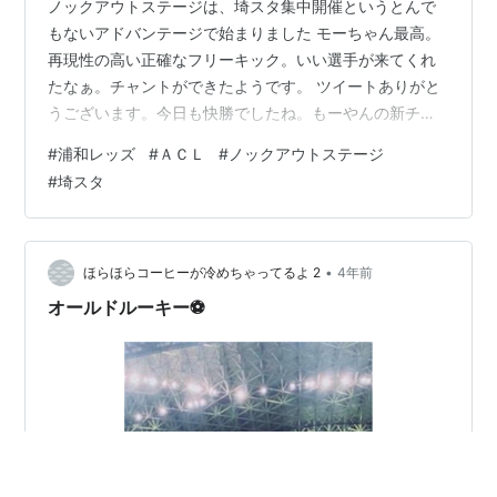
ノックアウトステージは、埼スタ集中開催というとんで
もないアドバンテージで始まりました モーちゃん最高。
再現性の高い正確なフリーキック。いい選手が来てくれ
たなぁ。チャントができたようです。 ツイートありがと
うございます。今日も快勝でしたね。もーやんの新チャ
ントです。 #浦和レッズ #DMK
#
浦和レッズ
#
ＡＣＬ
#
ノックアウトステージ
pic.twitter.com/5sXCiKx07Q— のーちん (@ogatakapu)
#
埼スタ
2022年8月19日 ユンカー、ショルツ、モーベルグ…これ
ほど外国人が当たるのは何年ぶりだろうか。フロントは
素晴らしい仕事をしていますね。 シャルクとリンセンの
これからの活躍も楽しみです。 そしてリカ監督も素晴ら
•
ほらほらコーヒーが冷めちゃってるよ 2
4年前
しい …
オールドルーキー⚽️