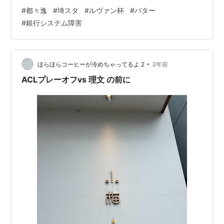
ていて、よつ葉の発酵バターを買ったつもりが両方レジ
#
都々逸
#
埼スタ
#
ルヴァン杯
#
バター
カゴに入れてしまったらしい。 今日はニンジン・セロ
#
銀行システム障害
リ・とき卵のスープ。美味しいーー。 りそな銀行もシス
テム障害。振り込まれるものはなかったけれど、お給料
日だったら泣くわ😭
•
ほらほらコーヒーが冷めちゃってるよ 2
3年前
ACLプレーオフvs 理文 の前に