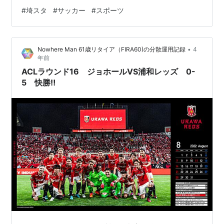
#
埼スタ
#
サッカー
#
スポーツ
•
Nowhere Man 61歳リタイア（FIRA60)の分散運用記録
4
年前
ACLラウンド16 ジョホールVS浦和レッズ 0-
5 快勝‼