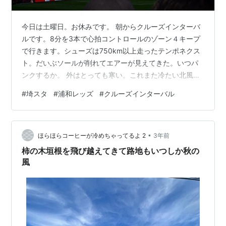
今日は土曜日。お休みです。 朝からクルーズインターバ
ルです。8分を3本で心拍コントロールのゾーン４キープ
で行きます。シューズは750km以上走ったテンポネクス
ト。だいぶソールが削れてエアーが見えてきた。いつパ
ンクするか。 外はとっても寒い。これまた冷たい北風が
吹いていて体温を奪われるように感じる。でも、こんな
#
埼スタ
#
浦和レッズ
#
クルーズインターバル
寒いのに結構ランナーとすれ違う。負けてはならんと頑
張る。誰と勝負してるのかは知らんけど。 負けん気で走
ったためか、クルーズインターバルの疾走区間3本はキロ
•
4分50秒前後で行けたので、体感は結構キツかったけ
ほらほらコーヒーが冷めちゃってるよ 2
3年前
ど、よしとしておきます。 走り終わった後は車の12ヶ月
柿の木垣根を飛び越えてきて路地もいつしか秋の
点検でディーラーに車を預けて、帰…
風