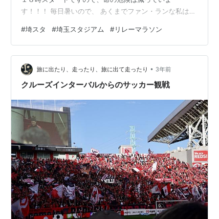
す！！！ 毎日暑いので、 あくまでファン・ランな私は、
あっさりと練習を断念し、 時々ジムで走っている・・・
#
埼スタ
#
埼玉スタジアム
#
リレーマラソン
程度の堕落状態でございます。 （もう、引退した
い・・・。 そういいながら、 １０月にハーフ１つ、 １
１月に１０キロ１つ、 １２月にハーフ１つ、 エントリー
•
してしまいました・・・） １周２．６キロのコースを、
旅に出たり、走ったり、旅に出て走ったり
3年前
１人でも走っていいし、 ８人でつないでもいい！という
クルーズインターバルからのサッカー観戦
大会です。 １人…