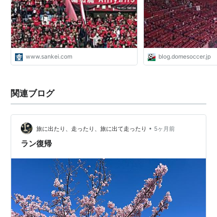
www.sankei.com
blog.domesoccer.jp
関連ブログ
•
旅に出たり、走ったり、旅に出て走ったり
5ヶ月前
ラン復帰