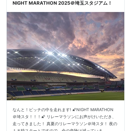
ら走ってきました。 ちょっと速めでしたが、1時間27分
NIGHT MARATHON 2025＠埼玉スタジアム！
走りました。フルから1週間です…
なんと！ピッチの中を走れます! 🌠NIGHT MARATHON
＠埼スタ！！！🌠 リレーマラソンにお声がけいただき、
走ってきました！ 真夏のリレーマラソン＠埼スタ！ 夜の
１８時スタートですので、命の危険は減っていま