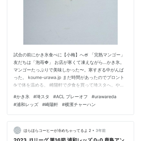
試合の前にかき氷食べに【小梅】へ🍧 「完熟マンゴー」
友だちは「泡苺🍓」 お店が寒くて凍えながら…かき氷。
マンゴーたっぷりで美味しかった〜。寒すぎる中がんば
った。 koume-urawa.jp まだ時間があったのでプロント
☕️で体を温める。 崎陽軒で夕食を買って埼スタへ。やっ
ぱり外は蒸し暑く、冷えた体の賞味期限はすぐ切れた
#
かき氷
#
埼スタ
#
ACL プレーオフ
#
urawareda
わ。 ACLプレーオフ、理文（香港）と対戦です。埼スタ
#
浦和レッズ
#
崎陽軒
#
横濱チャーハン
上空の雲に圧倒される。竜巻みたい😳崎陽軒の横濱チャ
ーハン大好き❤
•
ほらほらコーヒーが冷めちゃってるよ 2
3年前
2023 J1リーグ 第16節 浦和レッズ 0-0 鹿島アン