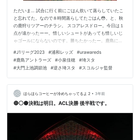
ただいま… 試合に行く前にごはん炊いて蒸らしていたこ
と忘れてた。なので８時間蒸らしてたごはん😳。と、秋
の鹿狩りツアーのチラシ。 スコアレスドロー。今日は１
点が遠かったーー。惜しいシュートがあっても惜しいじ
ゃゴールにならないのです。勝ちたかったー。鹿島にも
勝ちたかったー！ そして、佳穂ちゃんそろそろ戻ってき
#
J1リーグ2023
#
浦和レッズ
#
urawareds
て〜待ってます。 金曜日の集中豪雨で湖に（調節池に雨
#
鹿島アントラーズ
#
小泉佳穂
#
埼スタ
水が溜まるようになっている）大門上池調節池 ２段階の
#
大門上池調節池
#
逆さ埼スタ
#
スコルジャ監督
ビジュアル。 オフィシャルより 笹っち笹井千織ちゃんの
Twitterより今日のビジュアル。
https://twitter.com/sasai_chiwori/status/166531288…
•
ほらほらコーヒーが冷めちゃってるよ 2
3年前
🔴⚪️⚫️決戦は明日。ACL決勝 後半戦です。