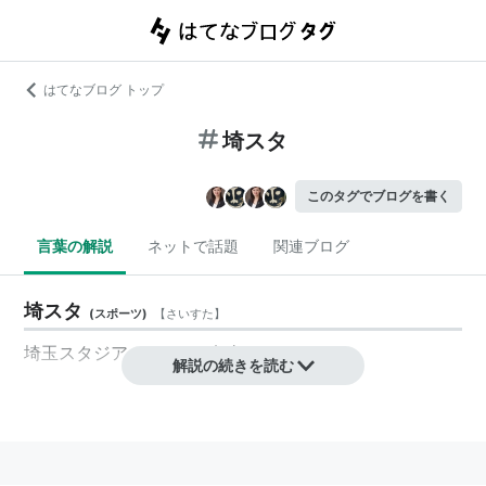
はてなブログ トップ
埼スタ
このタグでブログを書く
言葉の解説
ネットで話題
関連ブログ
埼スタ
(
スポーツ
)
【
さいすた
】
埼玉スタジアム2002の略称。
解説の続きを読む