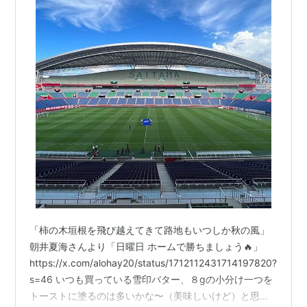
「柿の木垣根を飛び越えてきて路地もいつしか秋の風」
朝井夏海さんより「日曜日 ホームで勝ちましょう🔥」
https://x.com/alohay20/status/1712112431714197820?
s=46 いつも買っている雪印バター、８gの小分け一つを
トーストに塗るのは多いかな〜（美味しいけど）と思っ