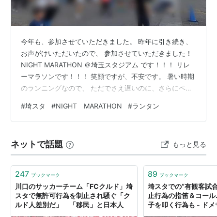
今年も、参加させていただきました。 昨年に引き続き、
お声がけいただいたので、 参加させていただきました！
NIGHT MARATHON ＠埼玉スタジアム です！！！ リレ
ーマラソンです！！！ 笑顔ですが、不安です。 暑い時期
のランニングなので、 ただでさえ遅いのに、さらにペー
スダウン・・・。 分かってはいるのですが、 声をかけて
#
埼スタ
#
NIGHT MARATHON
#
ランタン
いただければ ➡ 喜んで参加するタイプ🏃 それでも、今回
は、 涼しい風が吹いていて、７月としては快適なコンデ
ィションでした🍃 よちよちと走る。 私は激烈遅いのです
ネットで話題
もっと見る
が（いつものこと）、 無事にタスキをつなぐことができ
ました！ そして、今年は、なんと！！！ ６６００円く
ら…
247
89
ブックマーク
ブックマーク
川口のサッカーチーム「FCクルド」埼
埼スタでの“有観客試
スタで無許可行為を制止され騒ぐ「ク
止行為の指笛＆コール
ルド人差別だ」 「移民」と日本人
子を叩く行為も - ド