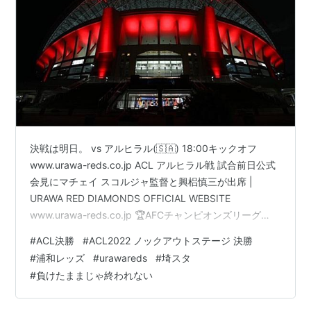
決戦は明日。 vs アルヒラル(🇸🇦) 18:00キックオフ
www.urawa-reds.co.jp ACL アルヒラル戦 試合前日公式
会見にマチェイ スコルジャ監督と興梠慎三が出席 |
URAWA RED DIAMONDS OFFICIAL WEBSITE
www.urawa-reds.co.jp 🏆AFCチャンピオンズリーグ
2022🏆📋#ACL決勝 第2戦 🇯🇵#浦和レッズ🆚#アル・ヒ
#
ACL決勝
#
ACL2022 ノックアウトステージ 決勝
ラル🇸🇦🎥試合前日公式会見✨🏆✨♦️#マチェイ・スコル
#
浦和レッズ
#
urawareds
#
埼スタ
ジャ 監督♦️#興梠慎三 選手#ACL2022 #ACLFinal
#
負けたままじゃ終われない
#URAvHIL pic.twitter.com/VoruAtnUA0 — #ACL…