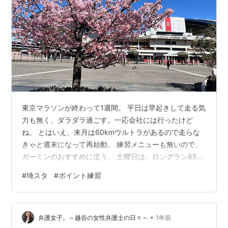
東京マラソンが終わって1週間。 平日は早起きして走る気
力も無く、ダラダラ過ごす。一応会社には行ったけど
ね。 とはいえ、来月は60kmウルトラがあるので走らな
きゃと週末になって再始動。 練習メニューも無いので、
ガーミンのおすすめに従う。 土曜日は、ロングラン85
分。キロ6分5秒。 朝8時半過ぎにスタート。シューズは
#
埼スタ
#
ポイント練習
ハイパースピード。かなり暖かかったので、長袖Tシャツ
と短パンで走れました。 芝川サイクリングロードを南下
して戻ってきました。行きは追い風でよかったんです
•
が、帰りは強烈な向かい風で押し戻されそうになりなが
弁護女子。～越谷の女性弁護士の日々～
1年前