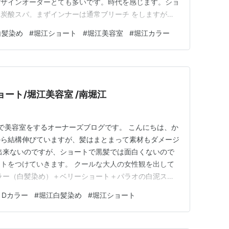
デザインオーダーとても多いです。時代を感じます。ショ
炭酸スパ。まずインナーは通常ブリーチ をしますが以
す。１下側にターコイズブルー塗布。２上側根元白髪染
白髪染め
#
堀江ショート
#
堀江美容室
#
堀江カラー
側中間毛先にもダメージ軽減カラーを。炭酸スパで睡眠＋
す。 カットは骨格に合…
ート/堀江美容室 /南堀江
アで美容室をするオーナーズブログです。 こんにちは、か
から結構伸びていますが、髪はまとまって素材もダメージ
出来ないのですが、ショートで黒髪では面白くないので
トをつけていきます。 クールな大人の女性観を出して
ラー（白髪染め）＋ベリーショート＋パラオの白泥ス
骨格に合わせて短くカット。顔まわりもマスクでも似合う
３Dカラー
#
堀江白髪染め
#
堀江ショート
える様に切ります。 カラーはフォイルを使い最大限の明
ラベンダー＋周りはコバ…