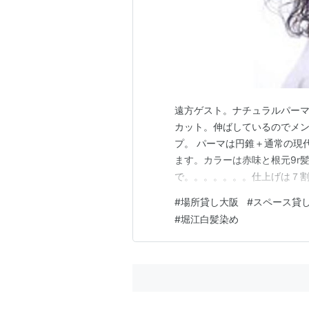
遠方ゲスト。ナチュラルパーマ
カット。伸ばしているのでメ
プ。 パーマは円錐＋通常の現
ます。カラーは赤味と根元9r
で。。。。。。。仕上げは７
自然乾燥。柔らかい毛なので
#
場所貸し大阪
#
スペース貸
ちんです。是非相談して下さい
#
堀江白髪染め
ヘアーデザイン(Admiral b Hair