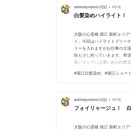
•
admiralyoshioの日記
4年前
白髪染めハイライト！ 
大阪の心斎橋 堀江 新町エリ
ト。今回はハイライトブリーチ
リーを入れますがお仕事の立場
味も少し削っていきます。希
多いエリアには濃いめの白髪染
ットしてコンパクトにします
#
堀江白髪染め
#
堀江ショー
ュ＋アッシュで染めています。
取れながらカラーは楽しめます
•
admiralyoshioの日記
4年前
フォイリャージュ！ 白
大阪の心斎橋 堀江 新町エリ