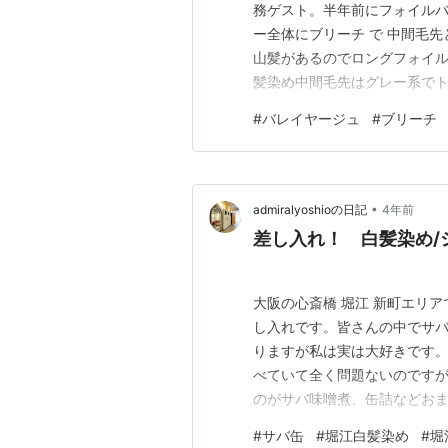
務ゲスト。半年前にフォイル
ー全体にブリーチ で 中間毛
山髪があるのでロングフォイル
髪染め中間毛先はグレー系で
ョンに３つの薬を塗り分けグレ
#
バレイヤージュ
#
ブリーチ
されるので全体にレイヤーで
ます。アップした時などアレン
•
admiralyoshioの日記
4年前
大阪の心斎橋 堀江 新町エリ
し入れです。皆さんの中でサ
りますが私は実は大好きです
べていて全く問題ないのです
のがサバ味噌煮、缶詰などお
分はサラダに入れて食べて後
#
サバ缶
#
堀江白髪染め
#
堀
杯になりました。。。。有り難