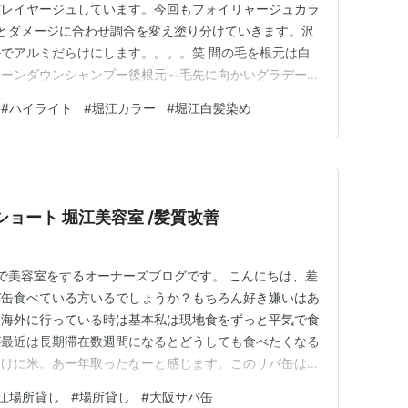
バレイヤージュしています。今回もフォイリャージュカラ
先とダメージに合わせ調合を変え塗り分けていきます。沢
でアルミだらけにします。。。。笑 間の毛を根元は白
トーンダウンシャンプー後根元～毛先に向かいグラデーシ
ージュで染めていきます。 カットは毛先を整え巻き髪
#
ハイライト
#
堀江カラー
#
堀江白髪染め
動きをつけます。オーガニックシアーバターで仕上げてい
ジに映えて綺麗です。…
差し入れ！ 白髪染め/ショート 堀江美容室 /髪質改善
アで美容室をするオーナーズブログです。 こんにちは、差
バ缶食べている方いるでしょうか？もちろん好き嫌いはあ
。海外に行っている時は基本私は現地食をずっと平気で食
が最近は長期滞在数週間になるとどうしても食べたくなる
まけに米。あー年取ったなーと感じます。このサバ缶は半
半分はご飯＋餃子と頂きました。大変沢山入っててお腹一
江場所貸し
#
場所貸し
#
大阪サバ缶
うございます。。。。。 アドミラル ベー ヘアーデザイ