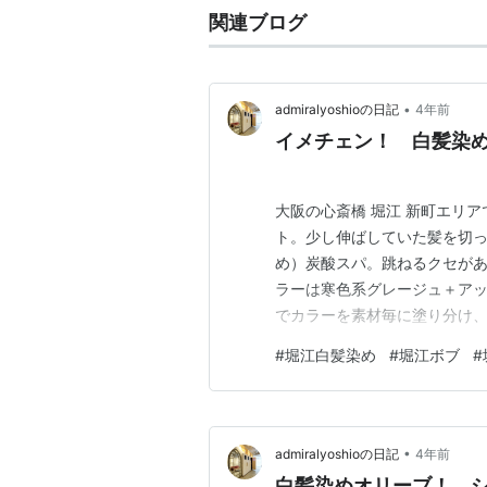
関連ブログ
•
admiralyoshioの日記
4年前
イメチェン！ 白髪染め
大阪の心斎橋 堀江 新町エリ
ト。少し伸ばしていた髪を切っ
め）炭酸スパ。跳ねるクセがあ
ラーは寒色系グレージュ＋ア
でカラーを素材毎に塗り分け、
ヘアミルクで仕上げます。ず
#
堀江白髪染め
#
堀江ボブ
#
す。。。。。。。。。。。 アドミラル 
髪染め/ショートカット心斎橋/
•
admiralyoshioの日記
4年前
白髪染めオリーブ！ シ