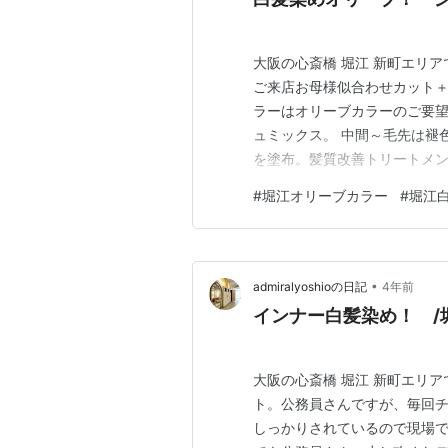
大阪の心斎橋 堀江 新町エリ
ご来店お母様似合わせカット＋
ラーはオリーブカラーのご要
ュミックス。 中間～毛先は褪
を塗布。髪質改善トリートメ
ーガニック シアーバターで自
#
堀江オリーブカラー
#
堀江
アドミラル ベー ヘアーデザイン(Ad
橋/堀江美容室 /…
•
admiralyoshioの日記
4年前
インナー白髪染め！ /堀
大阪の心斎橋 堀江 新町エリ
ト。公務員さんですが、毎回チ
しっかりされているので現場