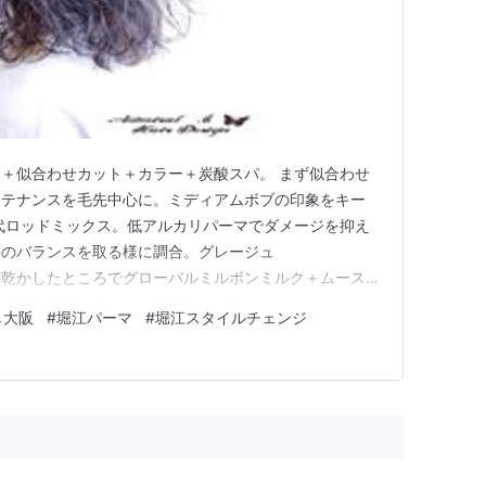
＋似合わせカット＋カラー＋炭酸スパ。 まず似合わせ
ンテナンスを毛先中心に。ミディアムボブの印象をキー
代ロッドミックス。低アルカリパーマでダメージを抑え
髪のバランスを取る様に調合。グレージュ
割乾かしたところでグローバルミルボンミルク＋ムースで
そのままで放置。簡単スタイリング。。。。。。纏め髪楽
し大阪
#
堀江パーマ
#
堀江スタイルチェンジ
。。。。 有難うございます。。。。 。アドミラル ベー
 design)白…