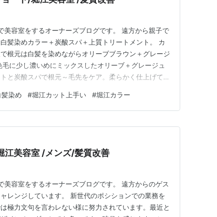
アで美容室をするオーナーズブログです。 遠方から親子で
白髪染めカラー＋炭酸スパ＋上質トリートメント。 カ
望で根元は白髪を染めながらオリーブブラウン＋グレージ
色毛に少し濃いめにミックスしたオリーブ＋グレージュ
ントと炭酸スパで根元～毛先をケア。柔らかく仕上げてオ
然に。。。 有り難うございます。。。。。。。。。。。
白髪染め
#
堀江カット上手い
#
堀江カラー
miral b Hair design)白髪染め/ショートカット心斎
江美容室 /メンズ/髪質改善
アで美容室をするオーナーズブログです。 遠方からのゲス
ャレンジしています。 新世代のポシションでの業務を
では極力文句を言わレない様に努力されています。最近と