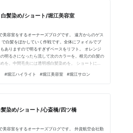
白髪染め/ショート/堀江美容室
アで美容室をするオーナーズブログです。 遠方からのゲス
 で白髪をぼかしていく作戦です。全体にフォイルでブ
もありますので明るすぎずベースをリフト。 オレンジ
望の明るさになったら流して次のカラーを。根元の白髪の
めを。中間毛先には透明感白髪染めを。 ショートにカ
。オーガニックシアーバターで自然に仕上げを。グレージ
ト
#
堀江ハイライト
#
堀江美容室
#
堀江サロン
家に帰ってからは1～２週間後色が徐々にシャンプーで
。 沢山ゲストのお仕事…
髪染め/ショート/心斎橋/四ツ橋
アで美容室をするオーナーズブログです。 外資航空会社勤