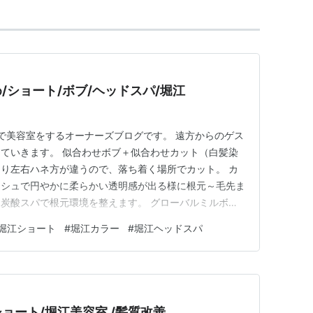
/ショート/ボブ/ヘッドスパ/堀江
アで美容室をするオーナーズブログです。 遠方からのゲス
ていきます。 似合わせボブ＋似合わせカット（白髪染
り左右ハネ方が違うので、落ち着く場所でカット。 カ
ッシュで円やかに柔らかい透明感が出る様に根元～毛先ま
炭酸スパで根元環境を整えます。 グローバルミルボン
っと楽しい話が出来ました。有り難うございま
堀江ショート
#
堀江カラー
#
堀江ヘッドスパ
ベー ヘアーデザイン(Admiral b Hair design)白
堀…
ョート/堀江美容室 /髪質改善