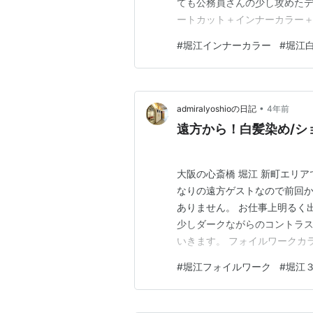
ても公務員さんの少し攻めた
ートカット＋インナーカラー＋
前のブリーチ 素材を生かしま
#
堀江インナーカラー
#
堀江
めを濃厚ブルーを塗布。３上
リラクゼーションをして頂きま
•
admiralyoshioの日記
4年前
遠方から！白髪染め/ショ
大阪の心斎橋 堀江 新町エリ
なりの遠方ゲストなので前回
ありません。 お仕事上明るく
少しダークながらのコントラス
いきます。 フォイルワークカ
パ。まず伸びた毛をしっかり
#
堀江フォイルワーク
#
堀江
様にカット。 骨格が綺麗に見
るさ（中明度）ヴァイオレット