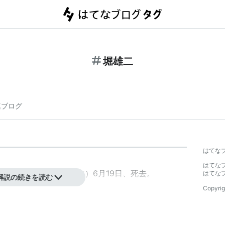
堀雄二
連ブログ
はてな
はてな
まれ。1979年（昭和54年）6月19日、死去。
はてな
解説の続きを読む
Copyrig