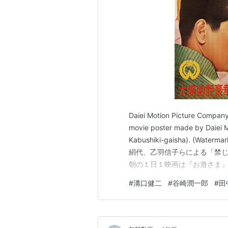
Daiei Motion Picture Compa
movie poster made by Daie
Kabushiki-gaisha). (Wa
絹代、乙羽信子らによる「禁じ
朝の１日１映画は『お遊さま』（
嫁入って間もなく夫に別れたお
#
溝口健二
#
谷崎潤一郎
#
田