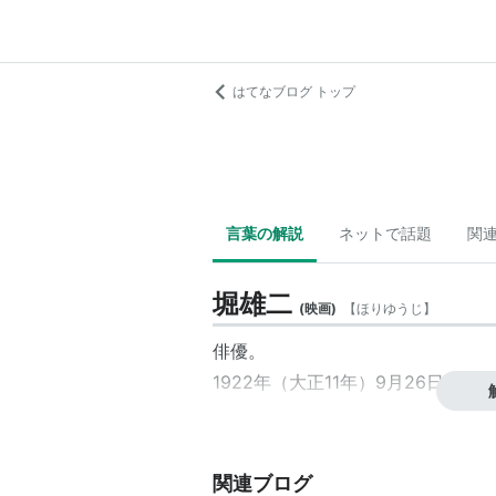
はてなブログ トップ
言葉の解説
ネットで話題
関
堀雄二
(
映画
)
【
ほりゆうじ
】
俳優
。
1922年（大正11年）9月26日、生
関連ブログ