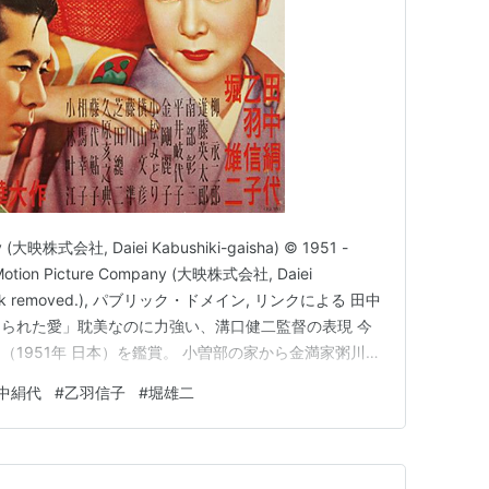
ny (大映株式会社, Daiei Kabushiki-gaisha) © 1951 -
i Motion Picture Company (大映株式会社, Daiei
termark removed.), パブリック・ドメイン, リンクによる 田中
られた愛」耽美なのに力強い、溝口健二監督の表現 今
1951年 日本）を鑑賞。 小曽部の家から金満家粥川へ
遊さま（田中絹…
中絹代
#
乙羽信子
#
堀雄二