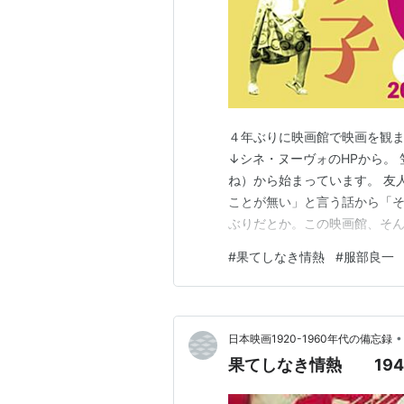
４年ぶりに映画館で映画を観ま
↓シネ・ヌーヴォのHPから。
ね）から始まっています。 友
ことが無い」と言う話から「
ぶりだとか。この映画館、そん
都合が良い、で、この日の上
#
果てしなき情熱
#
服部良一
本。「銀座ー」は二人とも見
この映画、全編を作曲家、服部
•
日本映画1920-1960年代の備忘録
果てしなき情熱 19