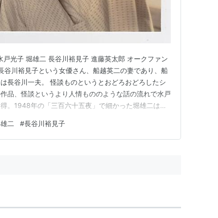
 水戸光子 堀雄二 長谷川裕見子 進藤英太郎 オークファン
と長谷川裕見子という女優さん、船越英二の妻であり、船
は長谷川一夫。 怪談ものというとおどろおどろしたシ
の作品、怪談というより人情もののような話の流れで水戸
得。1948年の「三百六十五夜」で細かった堀雄二はす
い体質だったんですね。 nihoneiga1920-
堀雄二
#
長谷川裕見子
om 男嫌いの踊りの師匠、若柳古登世（水戸光子）の一番弟子のお