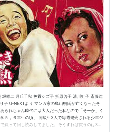
演 堀雄二 月丘千秋 笠置シズ子 折原啓子 清川虹子 斎藤達
り子 U-NEXTより マンガ家の鳥山明氏が亡くなったそ
プあられちゃん時代には大人だった私なので「そーか」く
学５，６年生の頃、 同級生3人で毎週発売される少年ジ
で買って回し読みしてました。そうすれば買うのは3週
人で読みたいマンガが少年雑誌。多分女子用のマンガ雑誌