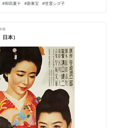
#
和田夏十
#
新東宝
#
笠置シズ子
当時からすでに人気漫画は男子用にあったんですね。なに
年前
 日本）