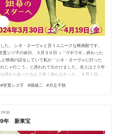
した。 シネ・ヌーヴォと言うユニークな映画館です。
 笠置シヅ子の命日、３月３０日（「ヴギウギ」終わった
人と映画の話をしていて私が「シネ・ヌーヴォに行った
それじゃ行こう」と誘われて出かけました。友人は２０年
な頃からあったなんて全く知らなかった。 ４月１日が
映作品が「銀座カンカン娘」と「果てしなき情熱」の２
#
笠置シズ子
#
堀雄二
#
月丘千秋
たことがあるのでもう１本のこちらの作品にしました。
良一の歌で綴っています。…
2年前
49年 新東宝