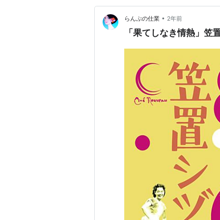
•
らんぷの仕業
2年前
「果てしなき情熱」笠