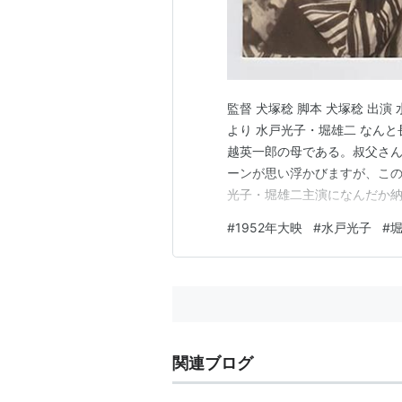
監督 犬塚稔 脚本 犬塚稔 出演
より 水戸光子・堀雄二 なん
越英一郎の母である。叔父さん
ーンが思い浮かびますが、こ
光子・堀雄二主演になんだか納
でに太めとなっているので太りやす
#
1952年大映
#
水戸光子
#
1960.hatenablog.c
久（長谷川裕見…
関連ブログ