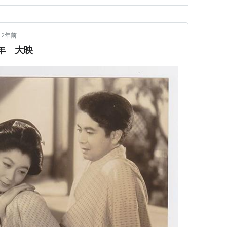
2年前
年 大映