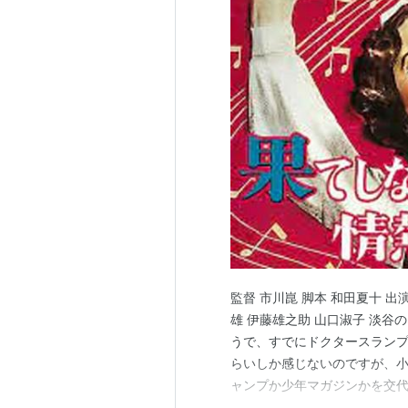
監督 市川崑 脚本 和田夏十 出
雄 伊藤雄之助 山口淑子 淡谷の
うで、すでにドクタースラン
らいしか感じないのですが、小
ャンプか少年マガジンかを交代
で一度で済むのです。 女子3