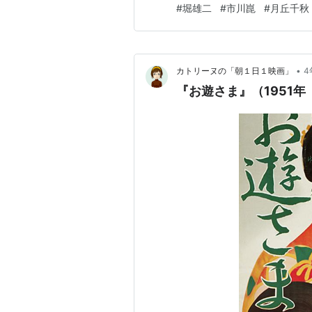
#
堀雄二
#
市川崑
#
月丘千秋
もあったと記憶していますが
が読みたかったのかの記憶は…
•
カトリーヌの「朝１日１映画」
4
『お遊さま』（1951年