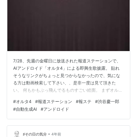
7/28、先週の金曜日に放送された報道ステーションで、
AIアンドロイド「オルタ4」による即興生歌披露。 貼れ
そうなリンクがちょっと見つからなかったので、気にな
る方は動画検索して下さい、、是非一度は見て頂きた
い。 何もかもぶっ飛んでるものすごい絵面。 まずオルタ
4のビジュアルがひたすら怖い。 こちらは音楽家渋谷慶
#
オルタ4
#
報道ステーション
#
報ステ
#
渋谷慶一郎
一郎氏によるオルタ4とのアンドロイドオペラ、パリ公演
#
自動生成AI
#
アンドロイド
の映像。(これは結構ポップな聞きやすい曲調ですが、報
ステの生歌はもっと現代音楽でした） youtu.be 僧侶がぐ
るぐる回って声明を唱えてる場面が化け物退治にしか見
えない… これがオルタ4なのですが、怖すぎません？？な
•
♯その日の気分
4年前