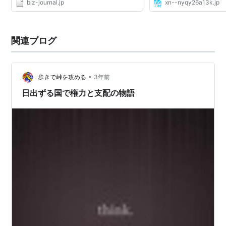
biz-journal.jp
xn--nyqy26a13k.jp
関連ブログ
•
歩きで峠を攻める
3年前
日出ずる国で権力と支配の物語