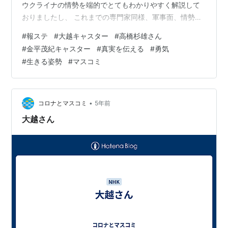
ウクライナの情勢を端的でとてもわかりやすく解説して
おりましたし、 これまでの専門家同様、軍事面、情勢面
を淡々と話すのだろうな…と、 そんな風に思っておりま
#
報ステ
#
大越キャスター
#
高橋杉雄さん
したが、 ウクライナの少年がサッカーの夢を諦めて国外
#
金平茂紀キャスター
#
真実を伝える
#
勇気
に脱出した取材映像の後のコメント、 youtu.be 大きな憤
#
生きる姿勢
#
マスコミ
りや怒りを押し殺しながら、 涙を堪えつつ話されていた
その言葉に、 とてもとても心動かされたのであります。
人の命を奪っていいのか！ 子どもの未来を奪う権利など
誰にもない！ 人…
•
コロナとマスコミ
5年前
大越さん