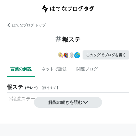
はてなブログ トップ
報ステ
このタグでブログを書く
言葉の解説
ネットで話題
関連ブログ
報ステ
(
テレビ
)
【
ほうすて
】
→
報道ステーション
解説の続きを読む