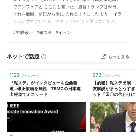
でアンフェアと ここにも書いた。虚言トランプは今日、
それを撤回、前日から米に 入れるようにしたよう。 イラ
ンはいずれにしても、スタッフのビザが下りないなど、
全くアンフェアな W杯になる。国内リーグも攻撃でほぼ
#
中村敬斗
#
報ステ
#
イラン
できなかった。 アメリカはイランと同じグループ。 トラ
ンプはサッカーにまで口を出した。 報ステ、敬斗は紺ジ
ャケットに白いTシャツ、さわやかなスタイルで 冷静に
ネットで話題
もっと見る
話していた。８歳で父にお願いしブラジルへ行った感
動。 まさに夢を実現した選手。 けさのNHKでは、昔、室
内でしていたピンポン玉をアナ…
1129
672
ブックマーク
ブックマーク
『報ステ』がインタビューを歪曲報
【的確】報ステ出演・
道…修正依頼を無視、TSMCの日本進
友解説がまっとうすぎ
出報道でミスリード
ット「田〇の代わりに
出て欲しい」