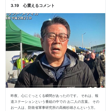
にこの下半身？頭の…
3.19 心震えるコメント
昨夜、心にぐっとくる瞬間があったのです。 それは、報
道ステーションという番組の中での お二人の言葉。 その
お一人は、防衛省軍事研究所の高橋杉雄さんという方。