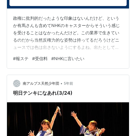
政権に批判的だったような印象はないんだけど、という
か有馬さんも含めてNHKのキャスターからそういう感じ
を受けることはなかったんだけど。この業界で生きてい
るのだから当然反権力的な姿勢は持ってるだろうけどニ
ュースでは色は出さないようにするよね。出たとしても
感じ取ろうとすれば感じ取れる程度なのでは。二人とも
#
報ステ
#
受信料
#
NHKに言いたい
爽やかでいい感じだった。 大越さんはニュース９だった
かで多分政治汚職かなんかのニュースだったと思うけ
ど、最後にやや憤慨しながら「私たちの税金を・・・き
•
ちんと使ってほしいですね」的なコメントをしていたの
南アルプス天然少年団
5年前
が印象に残っている。私はそれを聞いて「あ、税金使っ
明日テンキになあれ(3/24)
てる側の意識ないんだ」と思った。受信料は納める側…