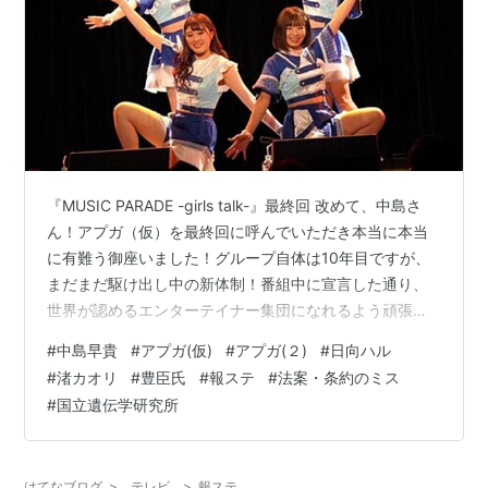
『MUSIC PARADE -girls talk-』最終回 改めて、中島さ
ん！アプガ（仮）を最終回に呼んでいただき本当に本当
に有難う御座いました！グループ自体は10年目ですが、
まだまだ駆け出し中の新体制！番組中に宣言した通り、
世界が認めるエンターテイナー集団になれるよう頑張り
ますのでこれからも見守ってて下さい！中島さん！🥰💐
#
中島早貴
#
アプガ(仮)
#
アプガ(２)
#
日向ハル
#アプガ pic.twitter.com/ftuw2oPnzo— 関根梓🍓5.1 超！
#
渚カオリ
#
豊臣氏
#
報ステ
#
法案・条約のミス
喰らいマックス (@azusasekine) March 24, 2021 中島早
#
国立遺伝学研究所
貴さんとツーショット撮っていただきました！お忙しい
中ありがとうございます🙇‍♀️私はずーーーっと中島さ…
はてなブログ
>
テレビ
>
報ステ