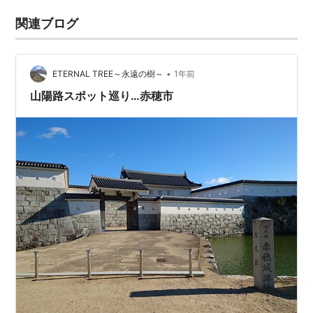
関連ブログ
•
ETERNAL TREE～永遠の樹～
1年前
山陽路スポット巡り…赤穂市