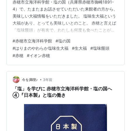
赤穂市立海洋科学館・塩の国（兵庫県赤穂市御崎1891-
4）で、たまたまお話させていただいた来館者の方から、
美味しい大福情報をいただきました。 塩味生大福という
大福があり、とっても美味しいとのこと。 赤穂と言えば
「塩味饅頭」が有名で、わたしも何度も食べたことがあ
ります。 兵庫県在住ですが、塩味生大福は初耳です。 そ
#
赤穂市立海洋科学館
#
塩の国
れはどこにでも売っているわけではなく、以前イオン赤
#
はりまのやわらか塩味生大福
#
生大福
#
塩味饅頭
穂で買ったことがあると言われました。 そんなに美味し
#
赤穂
#
イオン赤穂
いのなら食べてみたいと思い、帰りにイオン赤穂に寄っ
てみました。 すると・・・ ありました！
•
今を満喫♪
3年前
「塩」を学びに 赤穂市立海洋科学館・塩の国へ
④『日本製』と塩の働き