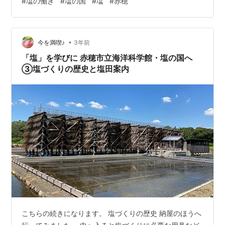
#
塩の働き
#
塩の国
#
塩
#
赤穂
•
今を満喫♪
3年前
「塩」を学びに 赤穂市立海洋科学館・塩の国へ
③塩づくりの歴史と塩田案内
こちらの続きになります。 塩づくりの歴史 納屋のほうへ