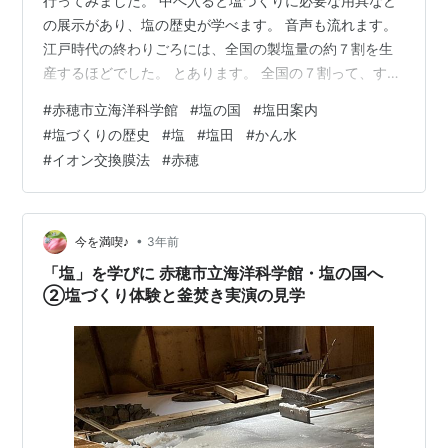
行ってみました。 中へ入ると塩づくりに必要な用具など
の展示があり、塩の歴史が学べます。 音声も流れます。
江戸時代の終わりごろには、全国の製塩量の約７割を生
産するほどでした。 とあります。 全国の７割って、すご
いですね。
#
赤穂市立海洋科学館
#
塩の国
#
塩田案内
#
塩づくりの歴史
#
塩
#
塩田
#
かん水
#
イオン交換膜法
#
赤穂
•
今を満喫♪
3年前
「塩」を学びに 赤穂市立海洋科学館・塩の国へ
②塩づくり体験と釜焚き実演の見学