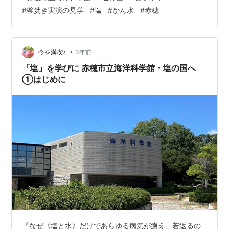
#
釜焚き実演の見学
#
塩
#
かん水
#
赤穂
•
今を満喫♪
3年前
「塩」を学びに 赤穂市立海洋科学館・塩の国へ
①はじめに
『なぜ《塩と水》だけであらゆる病気が癒え、若返るの