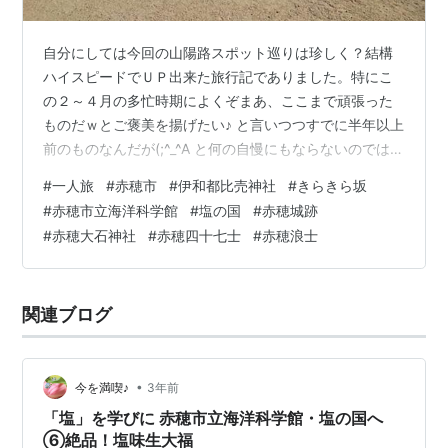
自分にしては今回の山陽路スポット巡りは珍しく？結構
ハイスピードでＵＰ出来た旅行記でありました。特にこ
の２～４月の多忙時期によくぞまあ、ここまで頑張った
ものだｗとご褒美を揚げたい♪ と言いつつすでに半年以上
前のものなんだが(;^_^A と何の自慢にもならないのではあ
りますが、早速最終回スタートさせたいと思います！ 前
#
一人旅
#
赤穂市
#
伊和都比売神社
#
きらきら坂
回の倉敷編はこちら⇩ sugisi.hatenablog.jp 倉敷からは魔
#
赤穂市立海洋科学館
#
塩の国
#
赤穂城跡
改造？の末期色のローカル線で大移動 兵庫県の西端の町
#
赤穂大石神社
#
赤穂四十七士
#
赤穂浪士
「赤穂市」が今回の最終立ち寄り地です レンタサイクル
を借りて巡れるだけ巡り倒します！ 歴史と映えで盛り上
がる伊和都比売神社 赤穂市は「塩の町」として有名で
関連ブログ
す…
•
今を満喫♪
3年前
「塩」を学びに 赤穂市立海洋科学館・塩の国へ
⑥絶品！塩味生大福