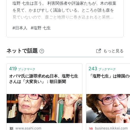
塩野 七生は言う。 利害関係者や評論家たちが、木の枝葉
を見て、かまびすしく議論している。ところが誰も森を
見ていないので、森ごと地滑りに巻き込まれると呆然自
失、虚脱状態になる。リスクはしのげるが、ブラックス
#
日本人
#
塩野 七生
ワンには完全にお手上げなのだ。 ところが現実社会は、
不確実性が増し、変化の速度があがり、「Volatility(変動
性)、Uncertainty(不確実性)、Complexity(複雑性)、
ネットで話題
もっと見る
Ambiguity(曖昧性)の頭文字をとったVUCA(ブーカ)とい
う言葉も、・・・定着しつつある」（『身銭…
419
243
ブックマーク
ブックマーク
オバマ氏に謝罪求めぬ日本、塩野七生
「塩野七生」は韓国の
さんは「大変良い」：朝日新聞
www.asahi.com
business.nikkei.com