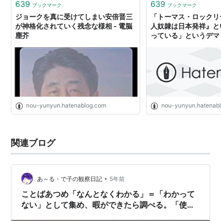
639
639
ブックマーク
ブックマーク
ジョークを真に受けてしまい安倍晋三
「トーマス・ロックリ
が神格化されていく残念な様相 - 電脳
人奴隷は日本発祥』と
塵芥
っている」というデマ 
nou-yunyun.hatenablog.com
nou-yunyun.hatenab
関連ブログ
•
あ～る・で子の観察日記
5年前
ことばあつめ「なんとなくわかる」＝「わかって
ない」として集め、暇ができたら調べる。「使え
るレベルにする」＝「わかる」