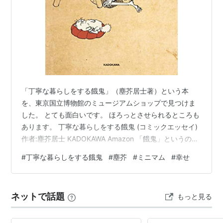
「丁寧な暮らしをする餓鬼」（塵芥居士著）という本
を、東京国立博物館のミュージアムショップで見つけま
した。 とても面白いです。 ほろっとさせられるところも
あります。 丁寧な暮らしをする餓鬼 (コミックエッセイ)
作者:塵芥居士 KADOKAWA Amazon 「餓鬼」というの
は、強欲な人生を送った人が死後、「餓鬼道」というと
#
丁寧な暮らしをする餓鬼
#
塵芥
#
ミニマム
#
幸せ
ころに生まれ変わったときの姿です。本の挿絵にあるよ
うな様子で、痩せていてお腹だけが膨らんでいる飢えた
人というのが一般的なイメージです。 この普通の餓鬼
ネットで話題
もっと見る
は、飢えていても食べ物を食べることができず、いつま
でも苦しんでいます。 面白いのが、餓鬼にも種類があっ
て、そういう一般的なイメ…