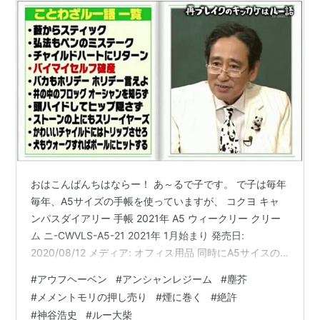
おはこんばんちはならー！ あ～るで子です。 で子は毎年
毎年、A5サイズの手帳を使っていますが、 コクヨ キャ
ンパスダイアリー 手帳 2021年 A5 ウィークリー クリー
ム ニ-CWVLS-A5-21 2021年 1月始まり 発売日:
2020/08/12 メディア: オフィス用品 同時にA5サイスの
何でも帳も使っています。で子ノート。デコノート！ な
#
アウフヘーベン
#
アンシャンレジーム
#
塵芥
んか書かれたひとは死ぬノートみたいな響きになった
#
メメントモリの押し売り
#
煙に巻く
#
絶許
な！ ・分からない言葉・聞いたことあるけどボンヤリし
#
神谷浩史
#
ルー大柴