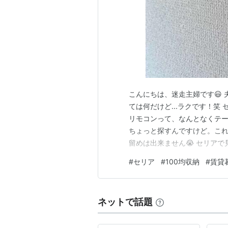
こんにちは、迷走主婦です😃
ては何だけど...ラクです！笑
リモコンって、なんとなくテ
ちょっと探すんですけど。これ
留めは出来ません😭 セリアで
・2セット入り ・耐荷重 約8
#
セリア
#
100均収納
#
賃貸
くちゃ簡単 1. 壁紙にマスキン
つける 4. リモコン…
ネットで話題