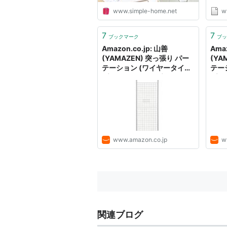
Lap
www.simple-home.net
w
には
ペー
を考
7
7
ブックマーク
ブッ
折り
Amazon.co.jp: 山善
Amaz
前に倒.
(YAMAZEN) 突っ張り パー
(YA
テーション (ワイヤータイ
テー
プ) 幅60×奥行5×高さ
プ) 
166.5-295.5cm (フック4個
166
付き) 壁掛け 収納 壁面収納
付き
天井 間仕切り 組立品 ホワイ
天井
ト SP-60(W): 家庭用品
ト S
www.amazon.co.jp
w
関連ブログ