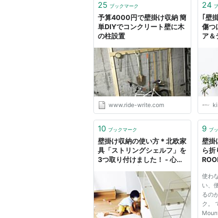
25
24
ブックマーク
予算4000円で壁掛け収納 簡
｢壁
単DIYでコンクリート壁に木
傷つ
の柱設置
ア＆
www.ride-write.com
ki
10
9
ブックマーク
ブ
壁掛け収納の使い方＊北欧家
壁掛
具「ストリングシェルフ」を
ら折
3つ取り付けました！ - 心を
RO
楽に、シンプルライフ
使わ
い、
るの
ク。 
Mount