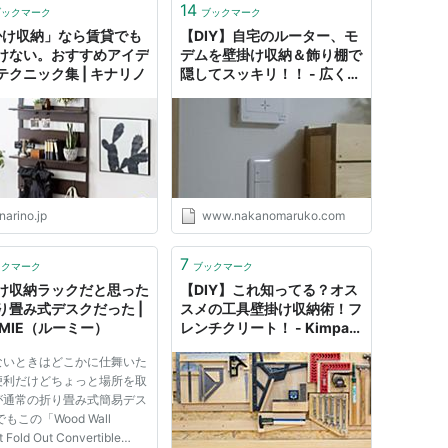
14
ブックマーク
ブックマーク
掛け収納」なら賃貸でも
【DIY】自宅のルーター、モ
けない。おすすめアイデ
デムを壁掛け収納＆飾り棚で
テクニック集 | キナリノ
隠してスッキリ！！ - 広く浅
くまるく
narino.jp
www.nakanomaruko.com
7
ックマーク
ブックマーク
け収納ラックだと思った
【DIY】これ知ってる？オス
り畳み式デスクだった |
スメの工具壁掛け収納術！フ
OMIE（ルーミー）
レンチクリート！ - Kimpa
Life キンパライフ
ないときはどこかに仕舞いた
便利だけどちょっと場所を取
が通常の折り畳み式簡易デス
でもこの「Wood Wall
 Fold Out Convertible