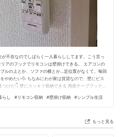
 夫が不在なのでしばらく一人暮らししてます。こう言っ
 セリアのフックでリモコンは壁掛けできる。 エアコンの
ーブルの上とか、ソファの横とか…定位置がなくて。毎回
をやめたい💦 ちなみにわが家は賃貸なので、壁にビス
見つけた👇 壁にスッキリ収納できる 両面テープフック
00g リモコンくらいなら余裕のはず。 取り付けはめちゃ
暮らし
#
リモコン収納
#
壁掛け収納
#
シンプル生活
グテープを貼る 2. その上にフックを貼る 3. 強めに押し
もっと見る