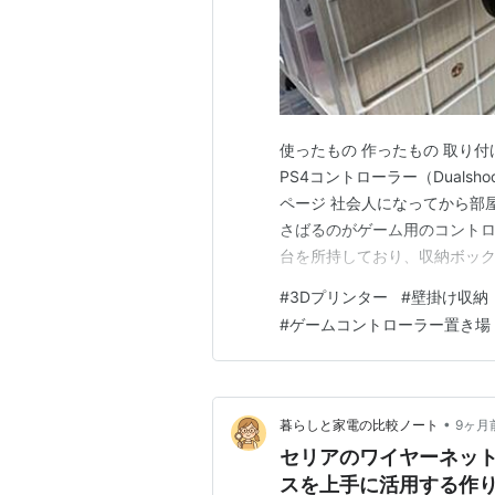
使ったもの 作ったもの 取り付け
PS4コントローラー（Duals
ページ 社会人になってから部
さばるのがゲーム用のコントローラ
台を所持しており、収納ボッ
で、何か良い収納方法はないかなと調
#
3Dプリンター
#
壁掛け収納
らフックを生やして、そこに
#
ゲームコントローラー置き場
•
暮らしと家電の比較ノート
9ヶ月
セリアのワイヤーネット
スを上手に活用する作