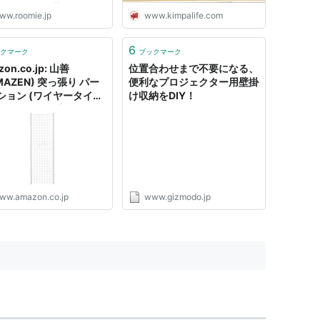
top Desk」は、使わないとき
ww.roomie.jp
www.kimpalife.com
壁の収納ラックのように省ス
スに収まってくれる、利便性
えられた収納一体型の壁掛け
6
クマーク
ブックマーク
畳みデスクです。 天板を手
on.co.jp: 山善
位置合わせまで不要になる、
..
MAZEN) 突っ張り パー
便利なプロジェクター用壁掛
ション (ワイヤータイ
け収納をDIY！
幅45×奥行5×高さ
.5-295.5cm (フック4個
) 壁掛け 収納 壁面収納
 間仕切り 組立品 ホワイ
P-45(W): 家庭用品
ww.amazon.co.jp
www.gizmodo.jp