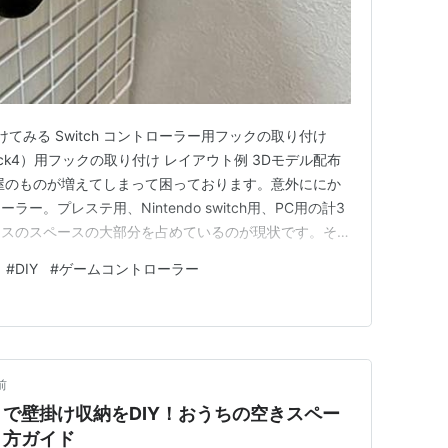
てみる Switch コントローラー用フックの取り付け
hock4）用フックの取り付け レイアウト例 3Dモデル配布
屋のものが増えてしまって困っております。意外ににか
ー。プレステ用、Nintendo switch用、PC用の計3
クスのスペースの大部分を占めているのが現状です。そこ
べていると...precocirico.comありました。壁か
#
DIY
#
ゲームコントローラー
コントローラーを引っかけるとのこと。これなら省ス…
前
で壁掛け収納をDIY！おうちの空きスペー
り方ガイド