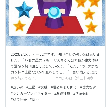
2023/2/2石川善一52才です。 知り合いの占い師は言いま
した。「12個の星のうち、 ぜんちゃんは11個が協力体制
で運命を切り開こうとしているよ」「ただ、1つ…大きな
力を持つ土星だけが邪魔をしてる」「…言い換えると試
練を与えてるよ」 …………… ココからは【第五十四章 (イ
ンフルエンサー)】の続編です。 私は世の中を変えたいな
#
占い師
#
土星
#
試練
#
運命を切り開く
#
壮大な夢
んて壮大な夢を持っていたのですね。書いているうちに
#
シンガーソングライター
#
派遣社員
#
学童保育
気付いた叶えたい事。【インフルエンサー】…意識して
#
格差社会
#
福祉
いなかった事なんです。 土星は試練を与え、この気づき
を知らせたかったのでしょうか？ 我が子のような15曲た