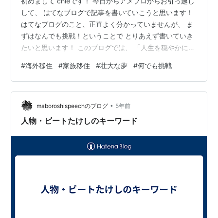
初めまして chieです！ 今日からアメブロからお引っ越し
して、 はてなブログで記事を書いていこうと思います！
はてなブログのこと、正直よく分かっていませんが、 ま
ずはなんでも挑戦！ということで とりあえず書いていき
たいと思います！ このブログでは、 「人生を穏やかに、
平凡に暮らす事ができれば満足！」 と思っていたはず
#
海外移住
#
家族移住
#
壮大な夢
#
何でも挑戦
の、至って普通の3姉妹子持ち主婦が、 ある時を境に
「家族で海外移住したい！」と 壮大な夢を持ち、今まさ
にその夢に向かって 亀の歩みで進み出しているところで
•
す。 ・・・ そう！ まさにこれから！！ 「どのように家
maboroshispeechのブログ
5年前
族で海外移住を実現するのか？？」 を記録していくブロ
人物・ビートたけしのキーワード
グです(∩∀｀*)…