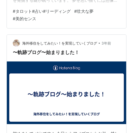
を発掘する鍵が眠っています。 夢を思い描くには想像力
を使います。夢が大きければ大きいほど想像力が活発に
#
タロット#占い#リーディング
#
壮大な夢
なり、わたしの中に秘されてきたものたちが刺激を受
#
美的センス
け、その眠りから目覚めようと動き出します。 そして意
識的に生活を変え、美的センスを磨きましょう。美、そ
れは究極の調和です。 美が目覚めれば、わたしの真の美
しさに気づくことができ、自分がかわいらしく見えてき
•
海外移住をしてみたい！を実現していくブログ
3年前
ます。そして、わたしを取り巻くものたちの美…
〜軌跡ブログ〜始まりました！