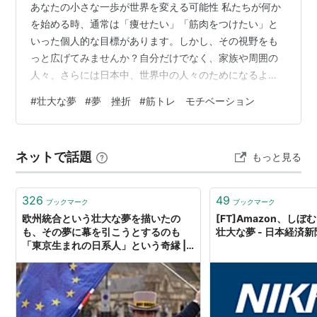
あなたの小さな一歩が世界を変える可能性 私たちが何か
を始める時、通常は「痩せたい」「筋肉をつけたい」と
いった個人的な目標があります。しかし、その視野をも
っと広げてみませんか？自分だけでなく、家族や周囲の
人々、さらには日本中、世界中の人々のためになるよう
な壮大な目標を持つことの価値について考えてみましょ
#
壮大な夢
#
夢 挫折
#
筋トレ モチベーション
う。 筋トレ一つとっても、その影響力は想像以上に広が
る可能性があります。今日はそんな「壮大な夢」の持ち
方とその効果について掘り下げていきます。 なぜ壮大な
ネットで話題
もっと見る
夢が必要なのか 個人の目標だけでは続かない理由 「モチ
ベーションが上がらない」「今日は疲れたからサボりた
い」—こんな言葉で挫折してしまう経験は誰…
326
49
ブックマーク
ブックマーク
欧州統合という壮大な夢を描いたの
[FT]Amazon、し
も、その夢に幕を引こうとするのも
壮大な夢 - 日本経済新
「東京生まれの日系人」という奇縁 |
100年の時を超えて重なり合う二人