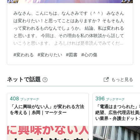
みなさん、こんにちは、なんさみです（＾＾） みなさん
は変わりたい！と思ってことはありますか？ そもそも人
って変われるものなんでしょうか。 結論、私は変われる
と思います。 今回は、その理由を私の体験談から話して
いこうと思います。 よろしければ是非読んでみてくださ
いね😊✨ 【目次】 【私の体験談】 ある友人との出会い
#
変われる
#
変わりたい
#
図書
#
心の傷
その他の方法 まとめ 【私の体験談】 ある友人との出会
い 私は幼少期からずっと姉に否定的な言葉をかけられて
きました。 また、物事に対する姉の否定的な態度、被害
ネットで話題
もっと見る
妄想的な思考、上から目線な言葉を浴びてきました。 そ
のせいか自分も言葉では出さないもののそういった考え
が頭を支配するようになっ…
408
396
ブックマーク
ブックマーク
「人に興味がない人」が変われる方法
「電通はまつられた」
を考える｜糸岡｜マーケター
絶望、広告代理店社員
い業界 - 弁護士ドッ