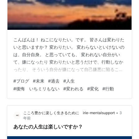
こんばんは！ ねこになりたい。です。 皆さんは変わりた
いと思いますか？ 変わりたい。 変わらないといけないの
は、自分自身。 と思っていても、 変われない自分がい
て、嫌になったり 変わりたいと思うだけで、行動しなか
ったり、 そういう自分が嫌になって自己嫌悪に陥ること
が多いです。 もういっそのこと、 動物になりたい。猫に
#
ブログ
#
未来
#
過去
#
人生
なりたい。って思ったり（笑） 現状を変えなければ、 何
#
後悔 いちミリもない
#
変われる
#
変化
#
行動
も変わることが出来なくて、 そのまま人生終わってしま
うんだろうなって。 恐れていても、怖くても 一歩踏み出
す勇気が必要なのだと思いました。 チャンスが来たとし
•
こころ豊かに楽しく生きるために irie-mentalsupport
3
ても、 怖くて、やっぱりやめておこうとか 後悔でしかあ
年前
りませんでした。…
あなたの人生は楽しいですか？