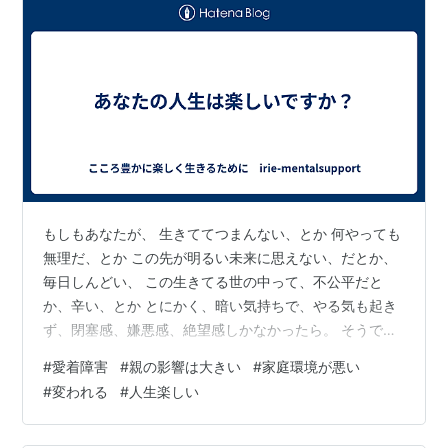
もしもあなたが、 生きててつまんない、とか 何やっても
無理だ、とか この先が明るい未来に思えない、だとか、
毎日しんどい、 この生きてる世の中って、不公平だと
か、辛い、とか とにかく、暗い気持ちで、やる気も起き
ず、閉塞感、嫌悪感、絶望感しかなかったら。 そうでな
い、明るい未来もあるんだってことを、知ってほしいで
#
愛着障害
#
親の影響は大きい
#
家庭環境が悪い
す。 今の、ご自身の暗い世界観は、多くの方が、家族関
#
変われる
#
人生楽しい
係や育った環境から、引き継いだり、そう思わざるを得
ないような経験からそうなってしまっています。 家庭と