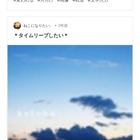
付…… もっと便利な方法あるの知ってるのに スマホのア
プリから 直接投稿したらどうかという選択は なしで パ
ソコン文字入力が好きすぎて 指のささくれ的なもの やっ
•
と取れた スッキリ
ねこになりたい。
2年前
＊タイムリープしたい＊