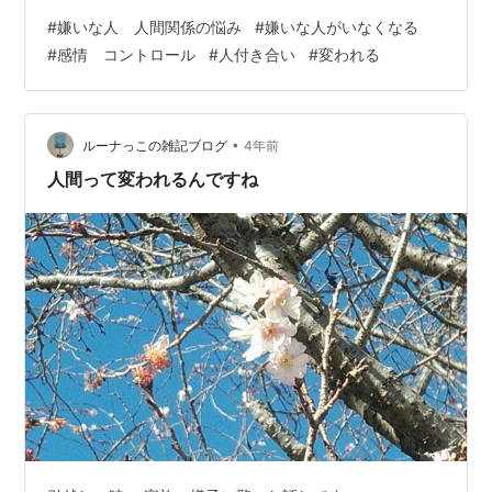
と思う方に対しては、やはりわたしもヒトなので、「こ
#
嫌いな人 人間関係の悩み
#
嫌いな人がいなくなる
の人嫌だな」「嫌いだわ」と思うことがありますね。 知
#
感情 コントロール
#
人付き合い
#
変われる
り合いやクライアントさんなどで、優しくて、真面目
で、いい方だと、人を「嫌い」と思ってはいけないだと
か、そう思うのは失礼だとか思って、そんな自分を「ダ
メだ」と思ってる方も、いらっしゃいますね。 それで、
•
ルーナっこの雑記ブログ
4年前
自分自身が辛くなっている。 自分自身が感じる…
人間って変われるんですね