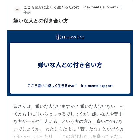
いう、社会の最小単位である「親という一番身近な人の
•
こころ豊かに楽しく生きるために irie-mentalsupport
3
見ている視点、捉え方、世界観」が無意識に「自分自身
年前
が見る視点、捉え方、世界観」に影響…
嫌いな人との付き合い方
皆さんは、嫌いな人はいますか？ 嫌いな人はいない、っ
て方も中にはいらっしゃるでしょうが、嫌いな人や苦手
な方が一人や二人いる、という方の方が、多いのではな
いでしょうか。 わたしもたまに「苦手だな」とか思う方
がいらっしゃったり、「この方はわたしを嫌ってるな」