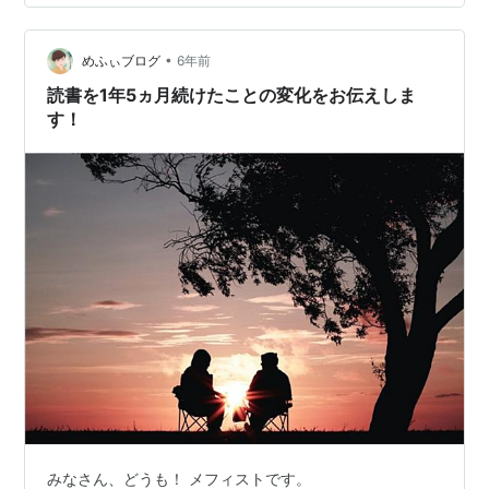
https://www.himalaya.com/en/episode/2929968/1341
93181 www.himalaya.com 困っていることや悩んでいる
•
こと。助けて欲しいことが分かったとして、あなたが変
めふぃブログ
6年前
わらないと何かしてあげられない状況だとしたらあなた
読書を1年5ヵ月続けたことの変化をお伝えしま
は変わりたいと思…
す！
みなさん、どうも！ メフィストです。