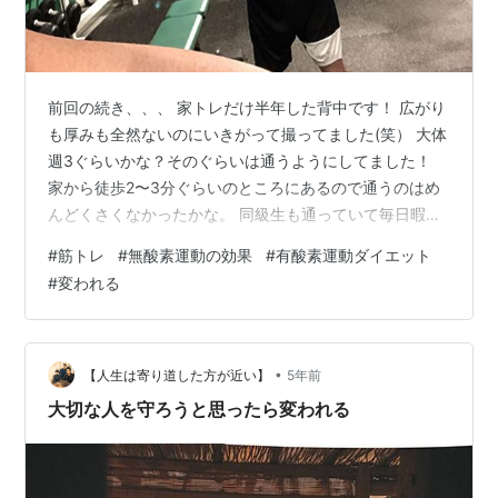
前回の続き、、、 家トレだけ半年した背中です！ 広がり
も厚みも全然ないのにいきがって撮ってました(笑） 大体
週3ぐらいかな？そのぐらいは通うようにしてました！
家から徒歩2〜3分ぐらいのところにあるので通うのはめ
んどくさくなかったかな。 同級生も通っていて毎日暇し
てた自分にはプチ同窓会みたいな感じで楽しかったのを
#
筋トレ
#
無酸素運動の効果
#
有酸素運動ダイエット
覚えています。行くたびに顔合わせていたおじいさんと
#
変われる
も仲良くなったり色々な出会いがありました。 ちなみに
今3年目ですが今の背中も、、 自慢できる背中ではない
ですけど1枚目よりは成長できたかな？と思います(笑）
過去はここまでにしてこれからは普通の日記を書いてい
•
【人生は寄り道した方が近い】
5年前
きたいと思います！
大切な人を守ろうと思ったら変われる