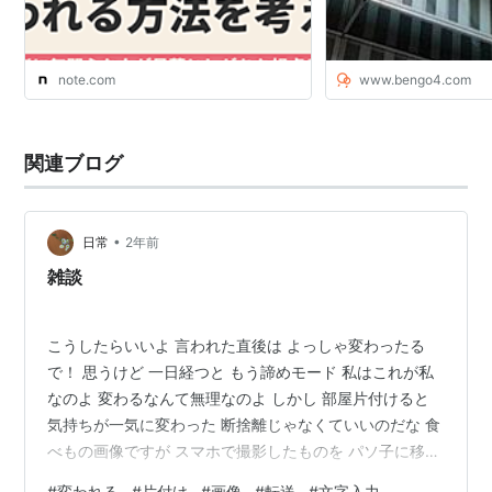
note.com
www.bengo4.com
関連ブログ
•
日常
2年前
雑談
こうしたらいいよ 言われた直後は よっしゃ変わったる
で！ 思うけど 一日経つと もう諦めモード 私はこれが私
なのよ 変わるなんて無理なのよ しかし 部屋片付けると
気持ちが一気に変わった 断捨離じゃなくていいのだな 食
べもの画像ですが スマホで撮影したものを パソ子に移動
するという 面倒なことをしております しかもメール送
#
変われる
#
片付け
#
画像
#
転送
#
文字入力