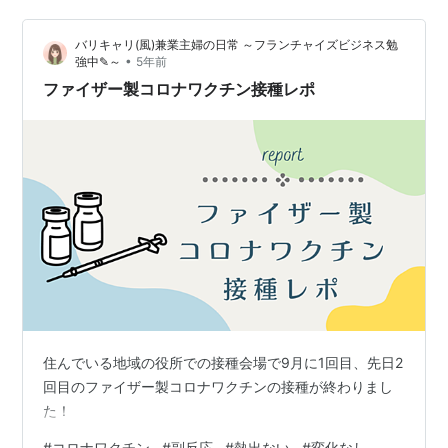
の後は、病院から出たランチ券で食事をします お寿司・
パスタ・定食など、選べるのですが、ここ数年、ホテル
バリキャリ(風)兼業主婦の日常 ～フランチャイズビジネス勉
のランチにしています 柔らかいお肉とお野菜のシンプル
•
強中✎～
5年前
なよう定食ですが、お味もよく気に入っています （病院
ファイザー製コロナワクチン接種レポ
指定のメニューになりますが、こんな…
住んでいる地域の役所での接種会場で9月に1回目、先日2
回目のファイザー製コロナワクチンの接種が終わりまし
た！
#
コロナワクチン
#
副反応
#
熱出ない
#
変化なし