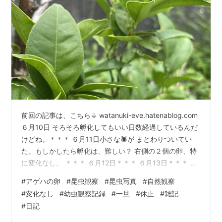
前回の記事は、こちら↓ watanuki-eve.hatenablog.com
６月10日 そろそろ孵化してもいい日数経過しているんだ
けどね。＊＊＊ ６月11日小さな🕷️が まとわりついてい
た。もしかしたら孵化は、難しい？ 右側の２個の卵、特
に変化なし。 ＊＊＊ ６月12日＊＊＊ ６月13日＊＊＊ 6
月14日＊＊＊ 6月15日＊＊＊ 6月16日＊＊＊ 6月17日 ＊
#
アゲハの卵
#
昆虫観察
#
昆虫写真
#
自然観察
＊＊ ６月18日 雨のおかげで水やりしなくて済んだw ＊＊
#
変化なし
#
幼虫観察記録
#
一旦
#
休止
#
雑記
＊ ６月19日 ＊＊＊ ６月20日 アゲハチョウの卵が孵化す
#
日記
るまでに３〜５日かかるけれど ６月４日に左側の卵１個