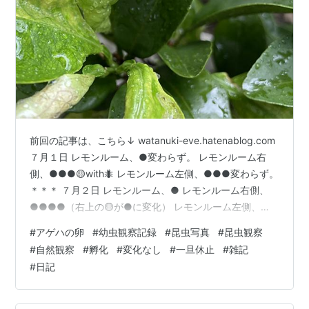
前回の記事は、こちら↓ watanuki-eve.hatenablog.com
７月１日 レモンルーム、●変わらず。 レモンルーム右
側、●●●🟡with🐜 レモンルーム左側、●●●変わらず。
＊＊＊ ７月２日 レモンルーム、● レモンルーム右側、
●●●●（右上の🟡が●に変化） レモンルーム左側、
●●●with🕷️ ●と🕷️のサイズ感 ＊＊＊ ７月３日 レモンル
#
アゲハの卵
#
幼虫観察記録
#
昆虫写真
#
昆虫観察
ーム、● レモンルーム右側、●●●● レモンルーム左
#
自然観察
#
孵化
#
変化なし
#
一旦休止
#
雑記
側、●●● アゲハチョウが羽化する確率も低いので、卵
#
日記
の孵化の時点でも いろいろな要因で孵化できないケース
も。 というワケで、レモンルームの観察ログも一旦、休
止することに。 記事一覧は、こ…