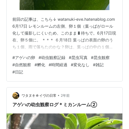
前回の記事は、こちら↓ watanuki-eve.hatenablog.com
6月17日 レモンルームの左側、卵１個（葉っぱがロール
化して撮影しにくいため、このまま🐛待ちで。6月17日現
在、卵５個に。 ＊＊＊ ６月18日 葉っぱの表面の卵のう
ち１個、雨で落ちたのかな？卵は、葉っぱの中の１個も
カウントして合計４個確認。 ＊＊＊ ６月19日 ＊＊＊ ６
#
アゲハの卵
#
幼虫観察記録
#
昆虫写真
#
昆虫観察
月20日 レモンルーム左側の卵は、手前下の葉っぱの中に
#
自然観察
#
孵化
#
時間経過
#
変化なし
#
雑記
１個・外側に３個の合計４個確認。 レモンルーム右側に
#
日記
孵化が近そうな卵１個確認。カウント漏れかな。＊＊＊
６月21日 レモンルームの右側、卵１個変わらず。 レモン
ルーム左側、こちらも変わらず。３個…
•
ワタヌキ☆イヴの日常
2年前
アゲハの幼虫観察ログ＊ミカンルーム②