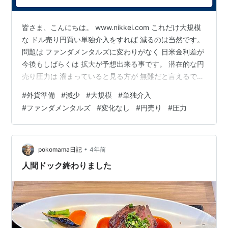
皆さま、こんにちは。 www.nikkei.com これだけ大規模
な ドル売り円買い単独介入をすれば 減るのは当然です。
問題は ファンダメンタルズに変わりがなく 日米金利差が
今後もしばらくは 拡大が予想出来る事です。 潜在的な円
売り圧力は 溜まっていると見る方が 無難だと言えるでし
ょう。 では。
#
外貨準備
#
減少
#
大規模
#
単独介入
#
ファンダメンタルズ
#
変化なし
#
円売り
#
圧力
•
pokomama日記
4年前
人間ドック終わりました