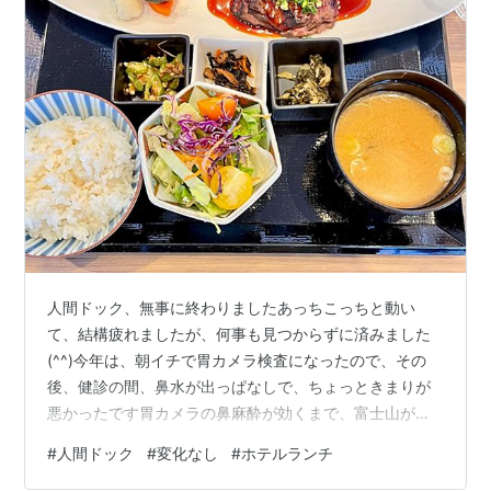
人間ドック、無事に終わりましたあっちこっちと動い
て、結構疲れましたが、何事も見つからずに済みました
(^^)今年は、朝イチで胃カメラ検査になったので、その
後、健診の間、鼻水が出っぱなしで、ちょっときまりが
悪かったです胃カメラの鼻麻酔が効くまで、富士山がキ
レイだなぁ〜と景色を眺めたり、この病院は、高層ビル
#
人間ドック
#
変化なし
#
ホテルランチ
の上階にあり眺めが良いので助かります(^^;) 人間ドック