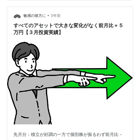
の色が濃くなり、６月７日に右側の２個も色が濃くなっ
てから ずい…
•
敏感の彼方に
3年前
すべてのアセットで大きな変化がなく前月比＋５
万円【３月投資実績】
先月分：積立が好調の一方で個別株が振るわず前月比－