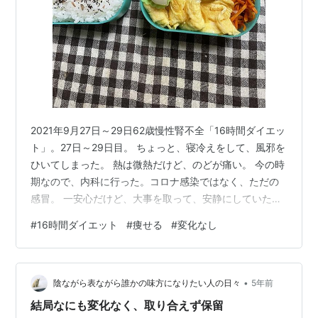
2021年9月27日～29日62歳慢性腎不全「16時間ダイエッ
ト」。27日～29日目。 ちょっと、寝冷えをして、風邪を
ひいてしまった。 熱は微熱だけど、のどが痛い。 今の時
期なので、内科に行った。コロナ感染ではなく、ただの
感冒。 一安心だけど、大事を取って、安静にしていた。
そのため、ブログ更新は休み。 夫の弁当は、28日は作っ
#
16時間ダイエット
#
痩せる
#
変化なし
た。27日と28日は、夕飯はカレーライスを作ったので、
勝手に食べてもらった。 卵焼きが、ぐちゃぐちゃ。しん
どいときはいい加減弁当になる。 作るだけましと言うこ
•
とで。 今日は、夫が休みなので、弁当作りがない、 少
陰ながら表ながら誰かの味方になりたい人の日々
5年前
し、頭痛がするので、今日も、だらだらとするつもり。
結局なにも変化なく、取り合えず保留
「16時…