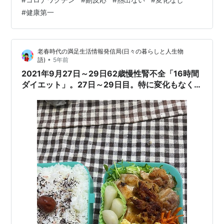
#
健康第一
老春時代の満足生活情報発信局(日々の暮らしと人生物
•
語)
5年前
2021年9月27日～29日62歳慢性腎不全「16時間
ダイエット」。27日～29日目。特に変化もなくこ
れからは、体重測定をする日に、ブログに書こう