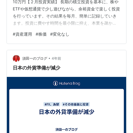
10万円【２月投資実績】 長期の積立投資を基本に、株や
ETFや仮想通貨で少し遊びながら、余裕資金で楽しく投資
を行っています。その結果を毎月、簡単に記録していき
ます。投資に費やす時間を最小限に抑え、本業を疎かに
しないように心掛けています。 【投資の基本姿勢】 手取
#
資産運用
#
株価
#
変化なし
り所得の25％前後を計画的に蓄える（基本は長期投
資）。 少なくとも半年分の生活費は確保しておく（それ
以外が運用資金）。 損してもよい額の３倍までを運用の
•
目安とする（最大で１/３ぐらい損する可能性）。 外国
須田一のブログ
4年前
株・ETF（楽天証券） 2021年２月から米国株および中国
日本の外貨準備が減少
株のアクティブ運用を開始し…