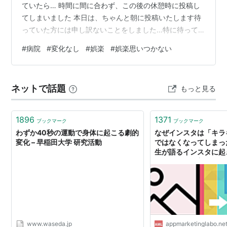
ていたら… 時間に間に合わず、この後の休憩時に投稿し
てしまいました 本日は、ちゃんと朝に投稿いたします待
っていた方には申し訳ないことをしました…特に待って
いないよって 失礼いたしました さて、本日は病院へ行っ
#
病院
#
変化なし
#
娯楽
#
娯楽思いつかない
てきます ダイエット結果と血圧の報告です………変化な
し… 寝坊した昨日のみ血圧がいつもより低かっただけで
すそれだけです 気が重くなりました病院帰りに、気晴ら
ネットで話題
もっと見る
しに何か楽しいことをしましょう …どうやら、娯楽とい
うものとは縁遠いようです全く何も思いつきません「美
味しいものを食べる」ということ…
1896
1371
ブックマーク
ブックマーク
わずか40秒の運動で身体に起こる劇的
なぜインスタは「キラ
変化 – 早稲田大学 研究活動
ではなくなってしまっ
生が語るインスタに起
と、SNSで「着物の
理由。 - アプリマー
www.waseda.jp
appmarketinglabo.ne