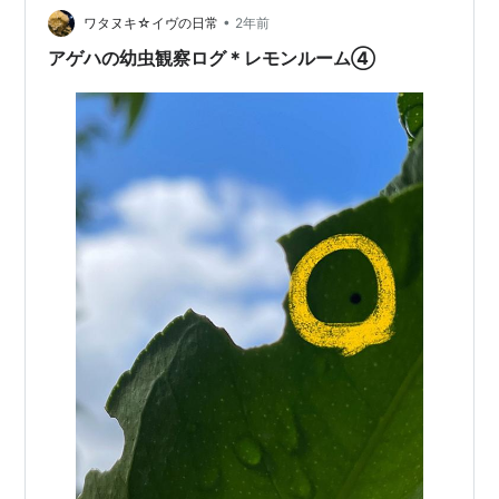
•
ワタヌキ☆イヴの日常
2年前
アゲハの幼虫観察ログ＊レモンルーム④