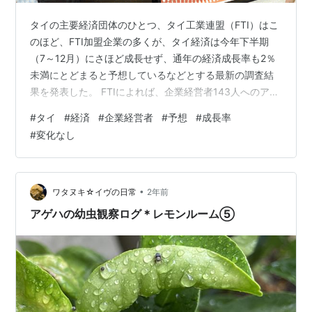
タイの主要経済団体のひとつ、タイ工業連盟（FTI）はこ
のほど、FTI加盟企業の多くが、タイ経済は今年下半期
（7～12月）にさほど成長せず、通年の経済成長率も2％
未満にとどまると予想しているなどとする最新の調査結
果を発表した。 FTIによれば、企業経営者143人へのアン
ケート調査では、39.3％が「業績も売り上げも今年下半
#
タイ
#
経済
#
企業経営者
#
予想
#
成長率
期は大きく変化しない」と回答。また、下半期について
#
変化なし
32.2％が「商売が悪化する」、28％が「改善する」との
予想を示した。また、今回の調査からは、加盟企業の多
くで今年上半期（1～6月）の売り上げが前年同期に比べ
てさほど改善していないことが窺えるとのことだ。 （バ
•
ワタヌキ☆イヴの日常
2年前
ンコク週報 202…
アゲハの幼虫観察ログ＊レモンルーム⑤