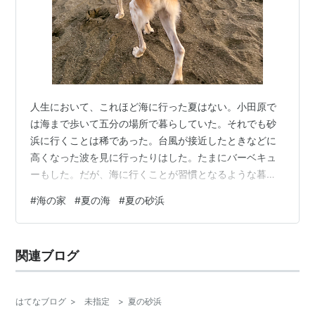
人生において、これほど海に行った夏はない。小田原で
は海まで歩いて五分の場所で暮らしていた。それでも砂
浜に行くことは稀であった。台風が接近したときなどに
高くなった波を見に行ったりはした。たまにバーベキュ
ーもした。だが、海に行くことが習慣となるような暮ら
しではなかった。ベランダから海が見えたので、それで
#
海の家
#
夏の海
#
夏の砂浜
十分だった。 さあて、と。 海に集まる酔っ払いが好かな
い。海に入ったあとに纏わりつく砂が恨めしい。肌がべ
っとりとする感覚も忌まわしい。だから、海から足が遠
関連ブログ
のいてきた。 それなのに、今年の夏は、毎週海に通っ
た。家から一時間もかかるのに、だ。 ほっとステーショ
ンにも寄るぞ！ ユクは海へ行くことが好きだ。…
はてなブログ
>
未指定
>
夏の砂浜