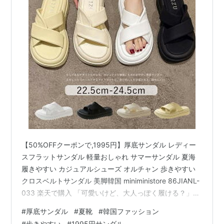
【50%OFFクーポンで,1995円】厚底サンダル レディー
スフラットサンダル 軽量おしゃれ サマーサンダル 夏海
履きやすい カジュアルシューズ オルチャン 歩きやすい
クロスベルトサンダル 美脚韓国 miniministore 86JIANL-
033 楽天で購入 「可愛いけど、大人っぽく履ける？」と
不安な方も大丈夫！ このサンダル、40代〜60代の大人
#
厚底サンダル
#
夏靴
#
韓国ファッション
世代にもぴったりなんです。 ポイントは、白と黒のシン
#
歩きやすい
#
1995円サンダル