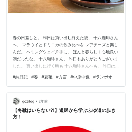
春の日差しと。 昨日は買い出し終えた後、 十八珈琲さん
へ。 マラウイとドミニカの飲み比べを レアチーズと楽し
んだ。 ヘミングウェイ片手に。 ほんと春らしく心地良い
朝だったな。 十八珈琲さん、 昨日もありがとうございま
した。 買い出しに行く時も 十八珈琲さんへも。 昨日は
今シーズン初の夏靴。 スニーカーになると足元も軽くな
#
純日記
#
春
#
夏靴
#
方言
#
中原中也
#
ランボオ
り、 心も軽く気持ちも上向きになる。 今年はたくさん歩
いて、 日々を楽しんでいこう。 あ、、 夏靴は方言だっ
たかな。 北国、雪のある地域だと 多分使う言葉だと思
•
う。 冬靴から夏靴へ。 これを済ますと春本番。 自然と
gozilog
2年前
多くの人の笑顔が増える。 そんな風に思う。 まだ猛吹雪
【冬靴はいらない⁈】道民から学ぶふゆ道の歩き
とかもある…
方！