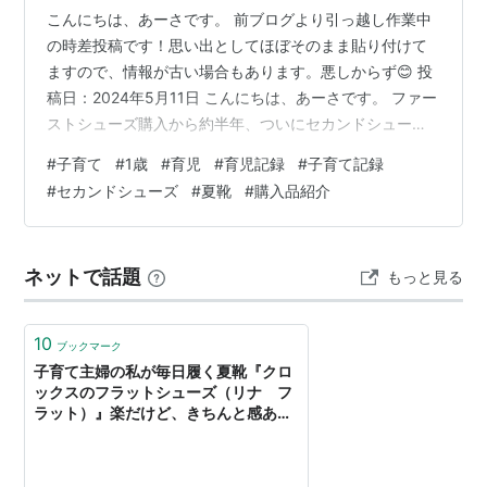
こんにちは、あーさです。 前ブログより引っ越し作業中
の時差投稿です！思い出としてほぼそのまま貼り付けて
ますので、情報が古い場合もあります。悪しからず😊 投
稿日：2024年5月11日 こんにちは、あーさです。 ファー
ストシューズ購入から約半年、ついにセカンドシューズ
購入です👏すごい悩んだのですがイフミーのウォーター
#
子育て
#
1歳
#
育児
#
育児記録
#
子育て記録
シューズにしました🌊 靴はしっかりしたものを履いてほ
#
セカンドシューズ
#
夏靴
#
購入品紹介
しいと思いますが夏の靴って夏しか履かないじゃないで
すか？どう考えても寿命短すぎるじゃないですか？ しか
もスニーカーとかで水遊びなんかされたらぐちょぐちょ
ネットで話題
もっと見る
じゃないですか？色々考えた結果イフミーのウォーター
シューズが最適かと✨ 購入は楽天…
10
ブックマーク
子育て主婦の私が毎日履く夏靴『クロ
ックスのフラットシューズ（リナ フ
ラット）』楽だけど、きちんと感あり
で、おすすめです♪