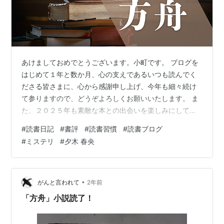
あけましておめでとうございます。小町です。 ブログを
はじめて１年と数か月、心の支えであるいつも読んでく
ださる皆さまに、心から感謝申し上げ、今年も細々続け
て参りますので、どうぞよろしくお願いいたします。 ま
た、２０２５年も素敵な本との出会いを楽しみにしてお
ります！ 新年一発目の記事ですので、ご挨拶から始めさ
#
読書日記
#
書評
#
読書習慣
#
読書ブログ
せていただきましたが、 取り上げる作品は、極限状態×
#
ミステリ
#
夕木 春央
えげつない結末で有名な、夕木春央さんの「方舟」で
す。（全然めでたくない内容ですみません） 最近は立て
続けにミステリばかりで失礼しております。 自分の中で
ブームでして。 さて、今回の作品も出版当初から大変話
•
がんと言われて
2年前
題となっており、すでにミステリの歴史に…
「方舟」小説読了！