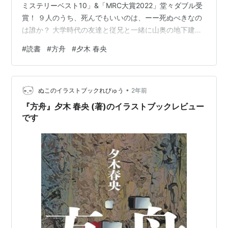
ミステリーベスト10」&「MRC大賞2022」堂々ダブル受
賞！ ９人のうち、死んでもいいのは、ーー死ぬべきなの
は誰か？ 大学時代の友達と従兄と一緒に山奥の地下建築
を訪れた柊一は、偶然出会った三人家族とともに地下建
#
読書
#
方舟
#
夕木 春央
築の中で夜を越すことになった。翌日の明け方、地震が
発生し、扉が岩でふさがれた。さらに地盤に異変が起
き、水が流入しはじめた。いずれ地下建築は水没する。
•
そんな矢先に殺人が起こった。だれか一人を犠牲にすれ
ぬこのイラストブックれびゅう
2年前
ば脱出できる。生贄には、その犯人がなるべきだ。ーー
『方舟』夕木 春央 (著)のイラストブックレビュー
犯人以外の…
です