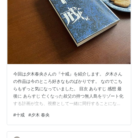
今回は夕木春央さんの『十戒』を紹介します。 夕木さん
の作品は今のところ好きなものばかりです。 なのでこち
らもずっと気になっていました。 目次 あらすじ 感想 最
後に あらすじ 亡くなった叔父の持つ無人島をリゾート化
する計画が立ち、視察として一緒に同行することになっ
た主人公。 久しぶりに訪れたその島で大量の爆弾が発見
#
十戒
#
夕木 春央
された。 とりあえず翌日に通報することにしたが、そこ
から連続殺人が始まる。 犯人は十戒を残しており、そこ
には「犯人を見つけてはならない」とあった。 残された