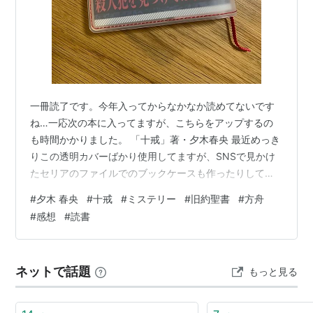
一冊読了です。今年入ってからなかなか読めてないです
ね…一応次の本に入ってますが、こちらをアップするの
も時間かかりました。 「十戒」著・夕木春央 最近めっき
りこの透明カバーばかり使用してますが、SNSで見かけ
たセリアのファイルでのブックケースも作ったりしてま
した。 ミステリーは無印のメモ帳を使いつつ読む癖がつ
#
夕木 春央
#
十戒
#
ミステリー
#
旧約聖書
#
方舟
きました（今度また自分の使ってるセットアップも紹介
#
感想
#
読書
してみようか…） あらすじ 主人公は芸大浪人生の里英。
彼女の伯父が所有していた島へと赴きます。 伯父は不運
にも交通事故で命を落としましたが、彼の島をそのまま
ネットで話題
もっと見る
にしておくわけにもいかず、弟である父とともに気分転
換も兼ねて島へと向かいます。 そこに…