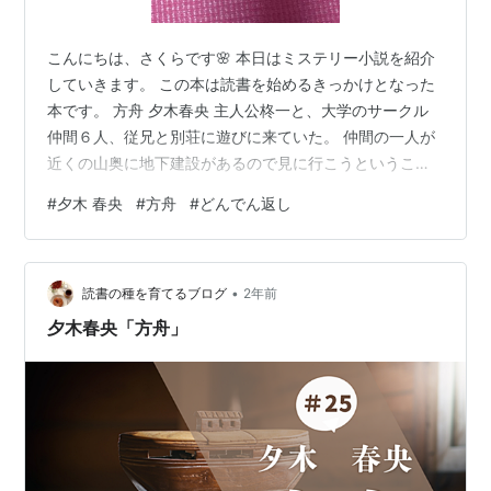
こんにちは、さくらです🌸 本日はミステリー小説を紹介
していきます。 この本は読書を始めるきっかけとなった
本です。 方舟 夕木春央 主人公柊一と、大学のサークル
仲間６人、従兄と別荘に遊びに来ていた。 仲間の一人が
近くの山奥に地下建設があるので見に行こうということ
に。 日が沈みかけたころやっとその場所に到着します。
#
夕木 春央
#
方舟
#
どんでん返し
途中迷子になった家族３人にも会い、10人で地下建設で1
日過ごすことになります。 だが朝、地震が起きて地下建
設から出られなくなってしまいます。 地下は3階まであ
•
り、ここを出るには地下2階にあるレバーを誰かが回さな
読書の種を育てるブログ
2年前
ければなりません。 しかし地下3階は地下水が上昇して
夕木春央「方舟」
きており、水没してます。…