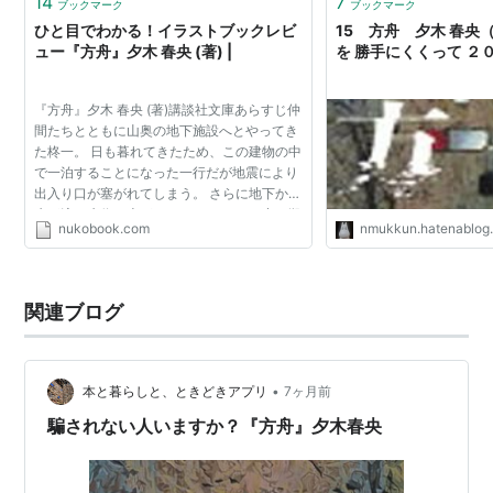
14
7
ブックマーク
ブックマーク
ひと目でわかる！イラストブックレビ
15 方舟 夕木 春央（2
ュー『方舟』夕木 春央 (著) |
を 勝手にくくって ２
『方舟』夕木 春央 (著)講談社文庫あらすじ仲
間たちとともに山奥の地下施設へとやってき
た柊一。 日も暮れてきたため、この建物の中
で一泊することになった一行だが地震により
出入り口が塞がれてしまう。 さらに地下から
水が流れ水位は上がっていく。 そんな中、殺
nukobook.com
nmukkun.hatenablog
人事件が発生。 一人を犠牲にすれば脱出でき
るという状...
関連ブログ
•
本と暮らしと、ときどきアプリ
7ヶ月前
騙されない人いますか？『方舟』夕木春央