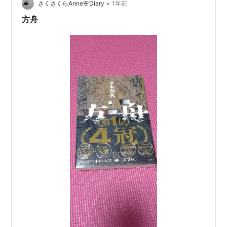
•
者は無事に帰れるのか。 犯人の目的はなんなのか。 感想
さくさくらAnne🌸Diary
1年前
最後の最後にやってるれるじゃないか！笑 夕木春央さん
方舟
作品最高ということが…