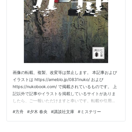
画像の転載、複製、改変等は禁止します。 本記事および
イラストは https://ameblo.jp/0831nuko/ および
https://nukobook.com/ で掲載されているものです。 上
記以外で記事やイラストを掲載しているサイトがありま
したら、ご一報いただけますと幸いです。転載や引用に
つきましてはご連絡ください。 『方舟』 夕木 春央 (著)
#
方舟
#
夕木 春央
#
講談社文庫
#
ミステリー
講談社文庫 のイラストブックレビューです。 仲間たちと
ともに山奥の地下施設へとやってきた柊一だが地震によ
り出入り口が塞がれてしまう。そんな中、殺人事件が発