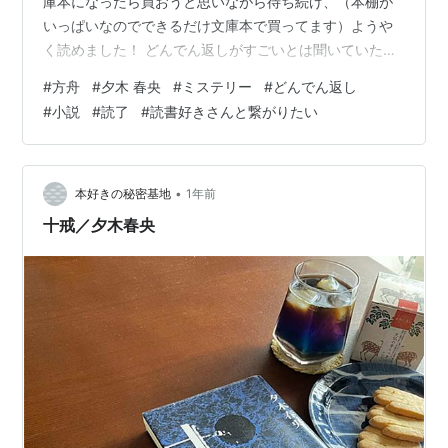
庫本になったら買おうと思いながら待ち続け、（本棚が
いっぱいなのでできるだけ文庫本で買ってます）ようや
く読めました！ どんでん返しがすごいとは聞いていたの
で、一字一句読み落とさないように慎重に読み進めまし
#
方舟
#
夕木 春央
#
ミステリー
#
どんでん返し
た。どんなどんでん返しが来るのかも常に想像しなが
#
小説
#
読了
#
読書好きさんと繋がりたい
ら。登場人物全員を疑いながら読み進めました。頭をフ
ル回転させながら読んでいたので、寝る前に読むと眠れ
なくなりました。笑 内容について触れてしまうとこれか
ら読む人は楽しめなくなると思いますので、詳しくは書
•
本好きの秘密基地
1年前
きませんが… 騙されました。ま…
十戒／夕木春央