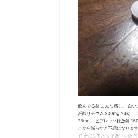
飲んでる薬 こんな感じ。 白
炭酸リチウム 200mg ×3錠
25mg ・ビプレッソ徐放錠 15
こから減らすと不調になります
す 安定してたら まあいいか 