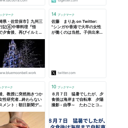
ww.sacoo1a.com
togetter.com
14
ックマーク
ブックマーク
崎県・佐世保市】九州三
佐藤 まりあ on Twitter:
行記⑥中華料理『悟
"シンガや香港で大卒の女性
で夕食後、再びイルミネ
が働くのは当然。子供出来た
ョン＠ハウステンボス -
ら月6万ちょいで住み込みフ
ESUME
ィリピン人メイド雇えば、掃
除・洗濯・料理の家事全般や
って子守もしてくれる。それ
で早朝深夜まで働く人も、夕
食後と週末は家族団欒の時間
にする人も。日本人はなん…
ww.bluemoonbell.work
twitter.com
https://t.co/hw2k30nce7"
10
ックマーク
ブックマーク
後、教授に突然抱きつか
８月７日 猛暑でしたが、夕
女性研究者…終わらない
食後は海岸まで自転車 夕陽
スメント：朝日新聞デジ
撮影 - 由季～ たわごとコー
ヒーショップ♪