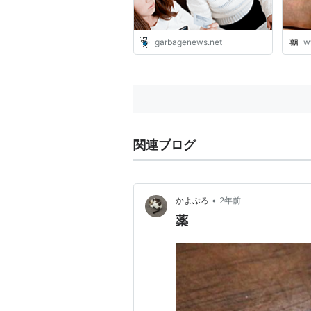
garbagenews.net
w
関連ブログ
•
かよぶろ
2年前
薬