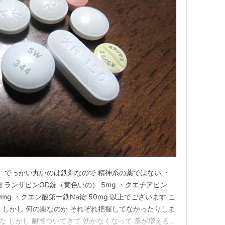
い、でっかい丸いのは鉄剤なので 精神系の薬ではない ・
 ・オランザピンOD錠（黄色いの） 5mg ・クエチアピン
0mg ・クエン酸第一鉄Na錠 50mg 以上でございます こ
 しかし 何の薬なのか それぞれ把握してなかったりしま
的な しかし 耐性ついてきて 効かなくなって 薬が増える