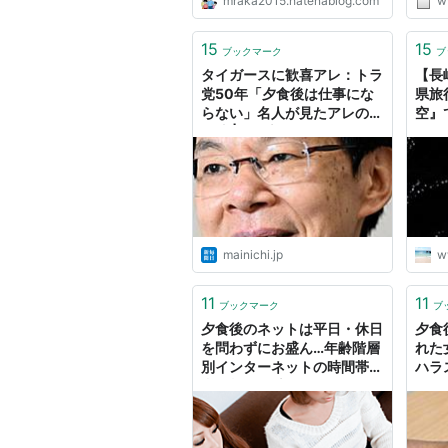
mraka2015.hatenablog.com
w
15
15
ブックマーク
ブ
タイガースに歓喜アレ：トラ
【長
党50年「夕食後は仕事にな
県旅
らない」名人が見たアレの実
空』
現法 | 毎日新聞
ーシ
旅のR
mainichi.jp
w
11
11
ブックマーク
ブ
夕食後のネットは平日・休日
夕食
を問わずにお盛ん…年齢階層
れた
別インターネットの時間帯別
ハラ
利用状況(最新) : ガベージニ
タル
ュース