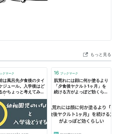
もっと見る
16
ックマーク
ブックマーク
前は風呂先夕食後のタイ
肌荒れには顔に何か塗るより
ケジュール。入学後はど
「夕食後ヤクルト1ヶ月」を
るかちょっと考えてみよ
続ける方がよっぽど効くらし
 | SAKURASAKU
い