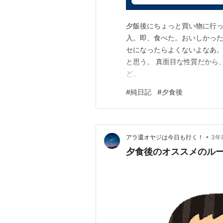
夕飯後にちょっと買い物に行
入。即、食べた。おいしかっ
セになったらよくないよなあ
と思う。 真面目な性質だから
ど。
#
純日記
#
夕食後
•
アラ還オヤジは今日も行く！
3年
夕食後のオススメのル