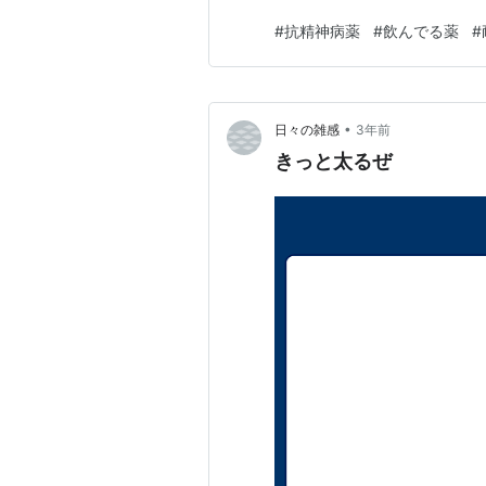
という可能性もあるのかな 先
#
抗精神病薬
#
飲んでる薬
#
装うこともあります(-_-;)
•
日々の雑感
3年前
きっと太るぜ