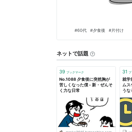
#
60代
#
夕食後
#
片付け
ネットで話題
39
31
ブックマーク
ブ
No.1088 夕食後に突然胸が
就学
苦しくなった僕 - 新・ぜんそ
ムス
く力な日常
うな
うか。