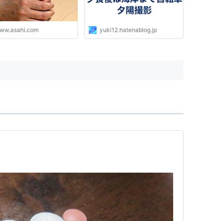
ww.asahi.com
yuki12.hatenablog.jp