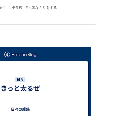
生は私が不調だと すぐ薬を増やしたがるので 私は元気を
耐性
#
夕食後
#
元気なふりをする