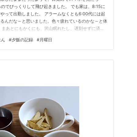
きるのでびっくりして飛び起きました。 でも家は、8:15に
やって出勤しました。 アラームなくとも6:00代には起
あるんだな～と思いました。色々疲れているのかな～と体
 まあとにもかくにも、沢山眠れたし、遅刻せずに済ん
す。 本日の夕飯です ・ごま塩ごはん ・なるととえのき
はん
#
夕飯の記録
#
月曜日
ツァ ・明太マヨポテトチーズ焼き アクアパッツァは、前
ので、…