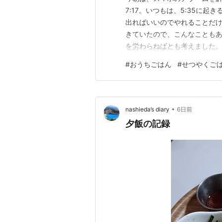
7:17。いつもは、5:35に起
出ればいいのでやれることだけ
きていたので、こんなことも
を労わらねばとも考えました。
だしポジティブにとらえていま
#
おうちごはん
#
せつやくご
のスープ ・赤魚のアクアパッ
日に野菜と魚の準備をしていた
•
nashieda’s diary
6日前
夕飯の記録