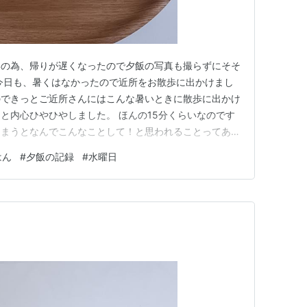
いの為、帰りが遅くなったので夕飯の写真も撮らずにそそ
今日も、暑くはなかったので近所をお散歩に出かけまし
のできっとご近所さんにはこんな暑いときに散歩に出かけ
と内心ひやひやしました。 ほんの15分くらいなのです
しまうとなんでこんなことして！と思われることってある
です ・鶏肉飯 ・トムヤムクン風スープ ・カレーマカロ
はん
#
夕飯の記録
#
水曜日
肉飯は、たれにえごまを入れてみました。えごまの野草
りました。 トムヤム…