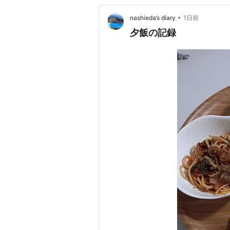
•
nashieda’s diary
1日前
夕飯の記録