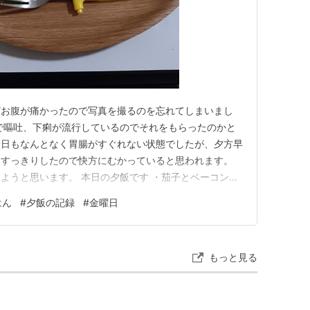
どお腹が痛かったので写真を撮るのを忘れてしまいまし
で嘔吐、下痢が流行しているのでそれをもらったのかと
一日もなんとなく胃腸がすぐれない状態でしたが、夕方早
くすっきりしたので快方にむかっていると思われます。
ようと思います。 本日の夕飯です ・茄子とベーコンの
スープ ・サラダ お昼の給食をお腹の調子を心配して、全
はん
#
夕飯の記録
#
金曜日
腹が空いていました。がっつりとはまだ食べらませんが、
コーンなしにしてお腹に…
もっと見る