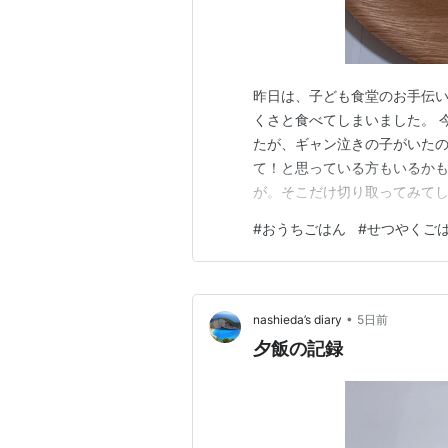
昨日は、子ども食堂のお手伝
くさと食べてしまいました。 
たが、ギャン泣きの子がいた
て！と思っている方もいるかも
が。そこだけ切り取ってみて
なあと思います。 本日の夕飯
#
おうちごはん
#
せつやくご
ニサラダ 台湾屋台グルメの鶏
っぽさも素敵なアクセントにな
•
nashieda’s diary
5日前
夕飯の記録