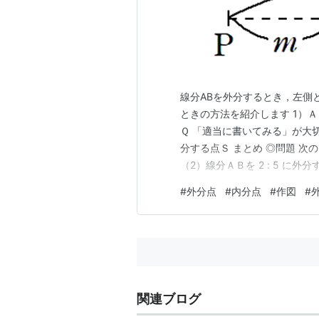
線分ABを外分するとき，左側
ときの方法を紹介します 1）ＡＢを
Ｑ 「適当に書いてみる」が大切 3）
分する点Ｓ まとめ ◎問題 次の
（2）線分ＡＢを 2 : 5 に外
分ＢＡを 2 : 5 に外分する点
#
外分点
#
内分点
#
作図
#
Ｐなので となる点Ｐをとると 
関連ブログ