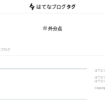
外分点
連ブログ
はてな
はてな
はてな
Copyrig