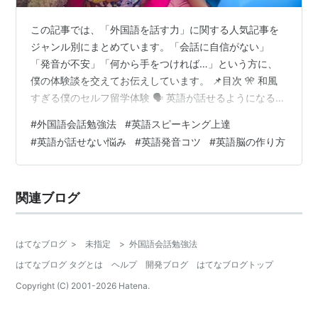
この記事では、「外国語を話す力」に関する人気記事を
ジャンル別にまとめています。「会話に自信がない」
「発音が不安」「何から手をつければ…」という方に、
僕の体験談を交えてお伝えしています。 📌目次 🎌 和風
すぎる僕のセルフ留学体験 🗣 英語が話せるようになるま
で 🔊 発音は“雰囲気”でいける!? 👂 リスニングも会話力の
#
外国語会話勉強法
#
英語スピーキング上達
一部 🎓 英検1級対策と会話力 🧠 英語脳って作れるの？
#
英語が話せない悩み
#
英語発音コツ
#
英語脳の作り方
💪 恥ずかしさ・度胸の育て方 🤐「話すことがない」問題
🌐 この記事を書いた人：こっそり（プロフィール・まと
め記事はこちら） 🎌 和風すぎる僕のセルフ留学体験 ど
関連ブログ
こまでも和風な僕の、ちぐはぐ留学物語とセルフ留学の
ススメ 中学…
はてなブログ
>
未指定
>
外国語会話勉強法
はてなブログ タグとは
ヘルプ
開発ブログ
はてなブログトップ
Copyright (C) 2001-
2026
Hatena.