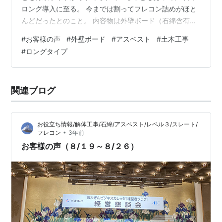
ロング導入に至る。 今までは割ってフレコン詰めがほと
んどだったとのこと。 内容物は外壁ボード（石綿含有）
有限会社Ｄ建設 内容物はサイディングボードで処分場へ
#
お客様の声
#
外壁ボード
#
アスベスト
#
土木工事
の持ち込みは一重梱包でＯＫ。 アスベストの取り扱いも
#
ロングタイプ
厳しくなってきたのは把握している。 「割ったりしたら
いけないんですよね」と仰っていた。 その上でロングを
近々購入検討しているが、クレジットカードを使えるＹ
関連ブログ
ａｈｏｏ!で購入しようか、と考えているとのこと。 販売
手数料などの兼ね合いで直接購入…
お役立ち情報/解体工事/石綿/アスベスト/レベル３/スレート/
•
フレコン
3年前
お客様の声（８/１９～８/２６）