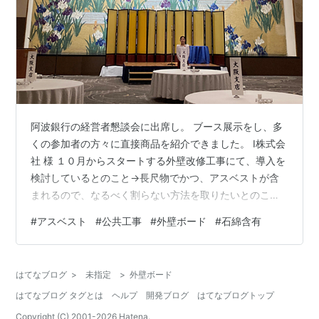
阿波銀行の経営者懇談会に出席し。 ブース展示をし、多
くの参加者の方々に直接商品を紹介できました。 I株式会
社 様 １０月からスタートする外壁改修工事にて、導入を
検討しているとのこと→長尺物でかつ、アスベストが含
まれるので、なるべく割らない方法を取りたいとのこ
と。 実際に出てくるものは、さらに大きいこともあっ
#
アスベスト
#
公共工事
#
外壁ボード
#
石綿含有
て、物理的に多少の切断はやむを得ないとの認識あり。
今までは破砕してフレコン詰め。 とりあえずロング１０
尺用をサンプル提供。 発注タイミングは９月中旬以降。
はてなブログ
>
未指定
>
外壁ボード
Ｈ工業株式会社 様 初めての注文（100S2B-DCL-A・PE
はてなブログ タグとは
ヘルプ
開発ブログ
はてなブログトップ
内袋150）。 今回、公共工事の建物改修工事にて出てく
るアスベスト含有の…
Copyright (C) 2001-
2026
Hatena.