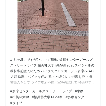
めちゃ暑いですが(・。・; 明日の多摩センターガールズ
ストリートライブ 桜美林大学TAMA祭2026スペシャルの
機材事前搬入のため バイクでクロスガーデン多摩へ('ω')
ノ 駐輪場にバイクを停め 延々と続くレンガ坂を登り 機
材搬入をして ライブ場所や控え室を確認して 桜美林アカ
デミーヒルズ（桜美林大学多摩キャンパス）とバイクを
#
多摩センターガールズストリートライブ
#
学祭
停めたクロスガーデン多摩は200mくらいしか離れていま
#
桜美林大学
#
桜美林大学TAMA祭
#
多摩センター
せんが(^^ゞ 送迎車のベンツで送ってもらい（まさに役員
#
ライブ
待遇('ω')） 明日の朝は8時20分に家の前まで迎えに来て