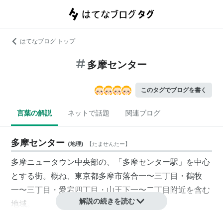
はてなブログ トップ
多摩センター
このタグでブログを書く
言葉の解説
ネットで話題
関連ブログ
多摩センター
(
地理
)
【
たませんたー
】
多摩ニュータウン
中央部の、「
多摩センター駅
」を中心
とする街。概ね、
東京都
多摩市
落合一〜三丁目・鶴牧
一〜三丁目・愛宕四丁目・山王下一〜二丁目附近を含む
解説の続きを読む
地域。
ニュータウンの「都市センター」に定められている。な