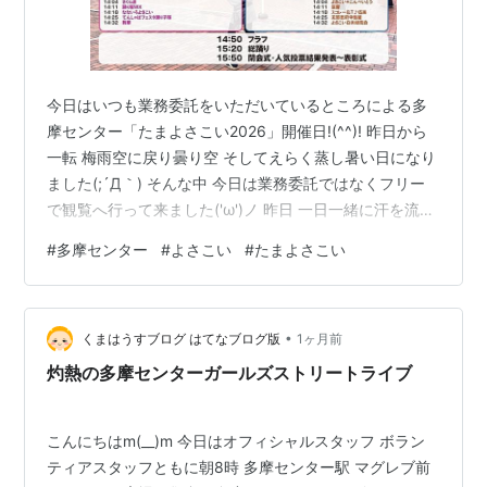
今日はいつも業務委託をいただいているところによる多
摩センター「たまよさこい2026」開催日!(^^)! 昨日から
一転 梅雨空に戻り曇り空 そしてえらく蒸し暑い日になり
ました(;´Д｀) そんな中 今日は業務委託ではなくフリー
で観覧へ行って来ました('ω')ノ 昨日 一日一緒に汗を流し
て仕事をした仲間は朝7時半からガチっていました(*^-^*)
#
多摩センター
#
よさこい
#
たまよさこい
多摩センターの パルテノン大通り大階段近く ココリア十
字路 多摩センター駅前 ポケット広場 計4か所での分散開
催 とりあえずはココリア十字路へ そして開会式 フラフ
•
でスタート(*´ω｀*) そこで今日は午後から用事があるこ
くまはうすブログ はてなブログ版
1ヶ月前
とを思い出し(;´･ω･) 撤収…
灼熱の多摩センターガールズストリートライブ