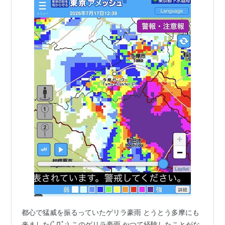
都心で猛威を振るっていたゲリラ豪雨 とうとう多摩にも
来ました(ﾟДﾟ;) このゲリラ豪雨 かつて経験したことがな