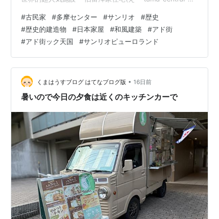
park.jp 利用時間 9時30分～16時30分 （但し6～8月は
#
古民家
#
多摩センター
#
サンリオ
#
歴史
18時まで） 休館日 原則として、毎週月曜日・第二、第四
#
歴史的建造物
#
日本家屋
#
和風建築
#
アド街
木曜日（但し、国民の祝日にあたる場合は、その翌日）
#
アド街ック天国
#
サンリオピューロランド
年末年始(12/29～1/3),その他臨時休館日あり。建物の保
護と保存のため、ご理解、ご協力をお願いします。 ※公
式サイトより引用 サンリオピューロランド…
•
くまはうすブログ はてなブログ版
16日前
暑いので今日の夕食は近くのキッチンカーで