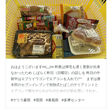
おはようございますm(__)m 昨夜は帰宅も遅く更新が出来
なかったため しばらく昨日（日曜日）の話しを 昨日の午
前中はエブリイワゴンでエアコンを入れて(^^ゞ まずは唐
木田のセブンイレブンで加熱式たばこのテリアミントと
エアコンで喉をやられがちのためのど飴を買い それから
日曜日恒例の朝市を開催中のいつものスーパーへ('ω')ノ
#
ゲリラ豪雨
#
雷雨
#
暴風雨
#
多摩センター
たしか土用丑の日？だったようなのでうなぎまぶしごは
んと菓子パンをお昼ごはんに(*^-^*) ブラック缶コーヒー