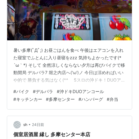
暑い多摩(ﾟДﾟ;) お昼ごはんを食べ 午後はエアコンを入れ
た寝室でふとんに入り昼寝をzzz 気持ちよかったです(*
´ω｀*) そして 全然涼しくならない夕方は再びバイクで移
動開局 デルパラ7 堀之内店へ('ω')ノ 今日は涼めればいい
や的で 勝負する気はなく(^^ゞ 5スロの沖ドキ！DUOアン
コールで夕食代くらいの稼ぎを(*'ω'*) 目的を達成して 換
#
バイク
#
デルパラ
#
沖ドキDUOアンコール
金をして 撤収へ～～～ 帰りはオーナーが変わった唐木田
#
キッチンカー
#
多摩センター
#
ハンバーグ
#
弁当
のセブンイレブンで加熱式たばこのテリアミントを買い
夕食はブリリア多摩センター前に出店中のキッチンカー
米粉パスタdadaさんで(*^-^*) めちゃおいしいハンバー
グ弁当の大盛りとスープ…
•
sh
24日前
個室居酒屋 縁し 多摩センター本店