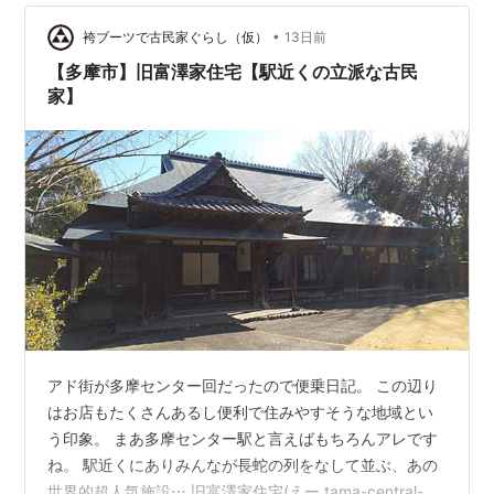
がなかったため仕方なく普通の缶コーヒーを買い(´；ω；
•
`)ｳｯ… ロータリーでエアコンを入れた車内で一服
袴ブーツで古民家ぐらし（仮）
13日前
(-。-)y-゜゜゜ 帰って☆彡 おいしく食べました(*^…
【多摩市】旧富澤家住宅【駅近くの立派な古民
家】
アド街が多摩センター回だったので便乗日記。 この辺り
はお店もたくさんあるし便利で住みやすそうな地域とい
う印象。 まあ多摩センター駅と言えばもちろんアレです
ね。 駅近くにありみんなが長蛇の列をなして並ぶ、あの
世界的超人気施設⋯ 旧富澤家住宅(えー tama-central-