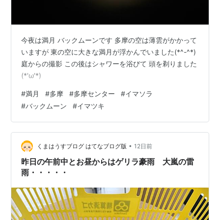
今夜は満月 バックムーンです 多摩の空は薄雲がかかって
いますが 東の空に大きな満月が浮かんでいました(*^-^*)
庭からの撮影 この後はシャワーを浴びて 頭を剃りました
(*'ω'*)
#
満月
#
多摩
#
多摩センター
#
イマソラ
#
バックムーン
#
イマツキ
•
くまはうすブログ はてなブログ版
12日前
昨日の午前中とお昼からはゲリラ豪雨 大嵐の雷
雨・・・・・