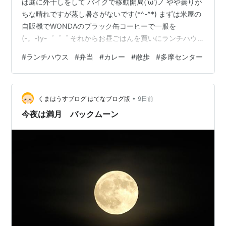
は庭に外干しをして バイクで移動開局('ω')ノ やや曇りが
ちな晴れですが蒸し暑さがないです(*^-^*) まずは米屋の
自販機でWONDAのブラック缶コーヒーで一服を
(-。-)y-゜゜゜ それからお昼ごはんを買いにランチハウ
スへ(^^♪ 8月9日からお盆休みに入るようです←めし難民
#
ランチハウス
#
弁当
#
カレー
#
散歩
#
多摩センター
に(´；ω；`)ｳｯ… 今日はもうひとりのお姉さんが描いた
POP 日替わりには春巻きが入っているので(^^;)やめてコ
ロッケカレー大に(*'ω'*) 春巻きは苦手なんですよね(;´･
•
ω･) ランチハウス前の自販機でカロリーゼロレモンスカ
くまはうすブログ はてなブログ版
9日前
ッシュを買い 撤収～～～ …
今夜は満月 バックムーン