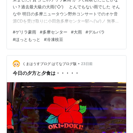
い？過去最大級の大雨('◇')ゞ とんでもない雨でした そん
な中 明日の多摩ニュータウン野外コンサートでのオケ音
源CDを受け取りに小田急多摩センター駅へ('ω')ノ 無事に
すぴか＠弾き語りさんから受領しましたが 帰りはもう本
#
ゲリラ豪雨
#
多摩センター
#
大雨
#
デルパラ
当にやばく(;´Д｀) こんな時は立体駐車場へ避難が一番!
#
ほっともっと
#
冷凍枝豆
(^^)! ひさびさにデルパラ10 南大沢店へ(^^♪ ほんの小遣
い程度を稼ぎましたが なんと南大沢は雨が降っておらず
路面も完全ドライでした(・。・; 帰りはちょっと早いで
すが 別所のほっともっとで夕食に…
•
くまはうすブログ はてなブログ版
23日前
今日の夕方と夕食は・・・・・