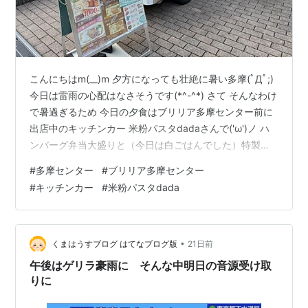
こんにちはm(__)m 夕方になっても壮絶に暑い多摩(ﾟДﾟ;)
今日は雷雨の心配はなさそうです(*^-^*) さて そんなわけ
で暑過ぎるため 今日の夕食はブリリア多摩センター前に
出店中のキッチンカー 米粉パスタdadaさんで('ω')ノ ハ
ンバーグ弁当大盛りと（今日は白ごはんでした）特製ス
ープに(*´ω｀*) もう外では立っているだけで汗がにじん
#
多摩センター
#
ブリリア多摩センター
でくるほど暑く すぐに帰り☆彡 エアコンをキンキンに効
#
キッチンカー
#
米粉パスタdada
かせて 冷凍庫に眠っていた冷凍枝豆とともにおいしく食
べました(*^。^*)
•
くまはうすブログ はてなブログ版
21日前
午後はゲリラ豪雨に そんな中明日の音源受け取
りに