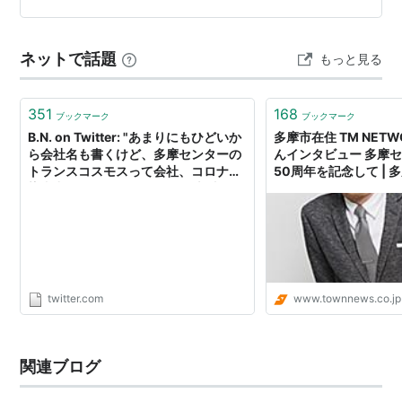
くれることを確認し 散会 32℃の割にはほんと暑いです
(´；ω；`)ｳｯ… 帰りはお昼ごはんを買いにラ…
ネットで話題
もっと見る
351
168
ブックマーク
ブックマーク
B.N. on Twitter: "あまりにもひどいか
多摩市在住 TM NET
ら会社名も書くけど、多摩センターの
んインタビュー 多摩
トランスコスモスって会社、コロナ感
50周年を記念して | 多
染者出たのに1日1000円日給上乗せす
ース
るから出社しろとか人の命軽く見すぎ
てる。 おまけに社員に対する書面での
連絡も無し。全部バイトの人に電話で
連絡させて徹底的に証拠を残さないよ
うにしてる。"
twitter.com
www.townnews.co.jp
関連ブログ