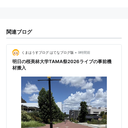
お「センター」とは特定の施設を指す意味ではなく、
「中央（center）」の意味で使われている。
多摩センター駅
南口の落合一丁目附近には、
ココリア多
摩センター
・
イトーヨーカドー
や京王プラザホテル多
関連ブログ
摩、そしてサンリオピューロランドなど商業・娯楽施設
が集まる。
•
くまはうすブログ はてなブログ版
9時間前
多摩センター駅
明日の桜美林大学TAMA祭2026ライブの事前機
材搬入
東京都
多摩市
落合
一丁目にある、
多摩都市モノレール
・
京王電鉄
・
小田急電鉄
の駅。→
多摩センター駅
京王電鉄
は「
京王多摩センター
駅」、
小田急電鉄
は「
小
田急多摩センター
駅」という駅名だが、駅がほぼ一体化
している。
○
リスト
：
駅キーワード