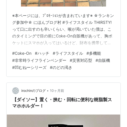
※本ページには、ﾌﾟﾛﾓｰｼｮﾝが含まれています※ ☆ランキン
グ参加中☆ にほんブログ村 #ライフスタイル THIRSTY!
って口に出すのも辛いくらい、喉が渇いていた僕は、こ
のタイミングで目の前にCoke-On自販機があって、胸ポ
ケットにスマホが入ってはいるけど、財布を携帯してな
い、が、スマホのCoke-Onアプリに無料交換券が一枚あ
#
Coke-On
#
ハッチ
#
ライフスタイル
#
多機能
る〜と思い出していた。 前回シリーズリンク
#
非常時ライフラインベンダー
#
災害対応型
#
自販機
hatch51.com さっと、スマホを取り出し、自販機に向け
#
凹むねーシリーズ
#
のどの渇き
た。無論、無料交換券で冷たい飲み物をゲットしたかっ
たわけだ。いつもの感じで接続を表す100%が表示され、
この自販機の製品情報を読み始め、loading…の文字…
•
irochinのブログ
10ヶ月前
【ダイソー】置く・挟む・回転に便利な樹脂製ス
マホホルダー！