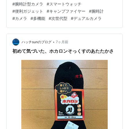
決します。 次世代スマートウォッチの実力 📸 デュアル
#
腕時計型カメラ
#
スマートウォッチ
カメラ搭載 手首から撮影できる革新的デバイス。「今」
#
便利ガジェット
#
キャンプファイヤー
#
腕時計
を逃さない。 📱 Android搭載 もはや時計ではなく「腕の
#
カメラ
#
多機能
#
次世代型
#
デュアルカメラ
スマホ」。圧倒的自由度。 📞 通話・SNS対応 ・電話発
信 / 応答・LINE / SNS通知すべて手元で完結 💧 IP67防
水 日常使いで安心 🛡…
•
ハッチsunのブログ
7ヶ月前
初めて気づいた、ホカロンそっくすのあたたかさ