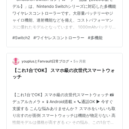
デル】」は、Nintendo Switchシリーズに対応した多機能
ワイヤレスコントローラーです。大容量バッテリーやジ
ャイロ機能、連射機能などを備え、コストパフォーマン
スに優れたモデルとなっています。 1000mAhバッテリー
で長時間プレイが可能 本製品は1000mAhの大容量バッテ
#
Switch2
#
ワイヤレスコントローラー
#
多機能
リーを搭載しており、最大約20時間の連続使用が可能で
す。長時間のゲームプレイでも充電の回数を減らせるた
め、快適に使用できます。 Bluetooth接続で安定した無線
•
プレイ Bluetooth接続に対応しており、ケーブル不要でプ
youplusとFanvault日常ブログ
5ヶ月前
レイ可能です。安定した…
【これ1台でOK】 スマホ級の次世代スマートウォ
ッチ
【これ1台でOK】スマホ級の次世代スマートウォッチ 📸
デュアルカメラ × 📱Android搭載 × 📞通話OK ▶ 今すぐ
支援する こんな悩みありませんか？ スマホをいちいち取
り出すのが面倒 スマートウォッチは機能が物足りない 高
性能モデルは価格が高すぎる 👉 その悩み、この1台で解