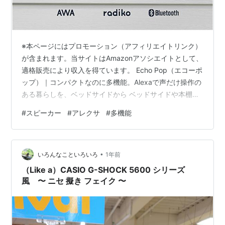
※本ページにはプロモーション（アフィリエイトリンク）
が含まれます。当サイトはAmazonアソシエイトとして、
適格販売により収入を得ています。 Echo Pop（エコーポ
ップ）｜コンパクトなのに多機能。Alexaで声だけ操作の
ある暮らしを、ベッドサイドから ベッドサイドや本棚の
空きスペースにすっと収まるコンパクトスマートスピー
#
スピーカー
#
アレクサ
#
多機能
カー「Echo Pop」。 音楽・タイマー・天気・ニュース・
スマートホーム操作まで、Alexaに話しかけるだけで完
結。 さらにBluetooth再生やステレオペア、eeroビルトイ
•
ン（対応eeroルーターがあればWi-Fi拡張）にも対応し、
いろんなこといろいろ
1年前
毎日の小さな“手間”をまるごと軽く…
（Like a）CASIO G-SHOCK 5600 シリーズ
風 〜 ニセ 擬き フェイク 〜