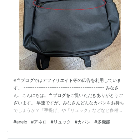
※当ブログではアフィリエイト等の広告を利用していま
す。 ｰｰｰｰｰｰｰｰｰｰｰｰｰｰｰｰｰｰｰｰｰｰｰｰｰｰｰｰｰｰｰｰｰｰｰｰｰ みなさ
ん、こんにちは。当ブログをご覧いただきありがとうご
ざいます。 早速ですが、みなさんどんなカバンをお持ち
でしょうか？「手提げ」や「リュック」などなど多種多
様にありますよね。 用途によって様々かと思いますが、
#
anelo
#
アネロ
#
リュック
#
カバン
#
多機能
今回も、あまりに多機能でしたので、うれしがって、ご
紹介させていただこうと思います。（笑） 注）カバンは