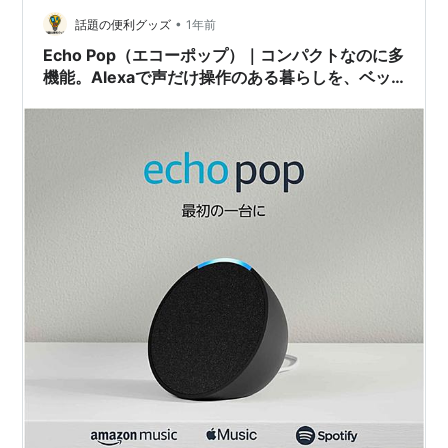
違いますが、前回とほど同じ内容となります。。。
•
m(__)m ＊＊＊ 目次 ＊＊＊ ■ ご参考までに
話題の便利グッズ
1年前
（2025.05.24に掲載）■ リュックを買いに。。。■…
Echo Pop（エコーポップ）｜コンパクトなのに多
機能。Alexaで声だけ操作のある暮らしを、ベッ
ドサイドから