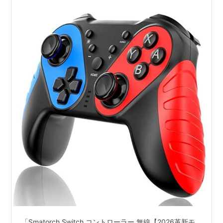
量 20時間連続使用 Bluetooth5.0接続 6軸ジャイ
ロセンサー TURBO連射機能 HD振動 高耐久ボタ
ン 反応速い 遅延なし Switch全世代に対応
Android/PC対応 日本語取扱説明書
「Smatorch Switch コントローラー 無線【2026革新モ