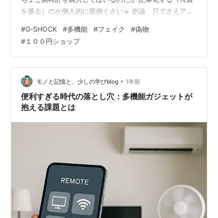
を撮る）のが個人的に面倒くさいｗ 勿論、只でさえアク
セスの少ない当ブログ 掘り下げもしない中途半端な時計
#
G-SHOCK
#
多機能
#
フェイク
#
偽物
ネタなぞ見向きもされない訳で にも関わらず↓
#
１００円ショップ
iroirocolorful.hatenablog.com このエントリーには偶に
アクセスがあるみたい （本当にそうなの？自身良く分か
っていない） 実は その GW-9400 レンジマン以来の大物
を購入してしまったのである…
•
モノと記憶と、少しの学びblog
1年前
便利すぎる時代の落とし穴：多機能ガジェットが
抱える課題とは