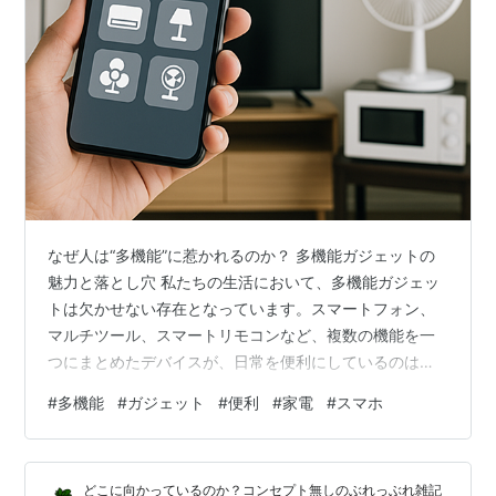
なぜ人は“多機能”に惹かれるのか？ 多機能ガジェットの
魅力と落とし穴 私たちの生活において、多機能ガジェッ
トは欠かせない存在となっています。スマートフォン、
マルチツール、スマートリモコンなど、複数の機能を一
つにまとめたデバイスが、日常を便利にしているのは言
うまでもありません。しかし、その便利さには光と影が
#
多機能
#
ガジェット
#
便利
#
家電
#
スマホ
あることも忘れてはいけません。多機能がゆえに生じる
問題点にも焦点を当て、便利すぎる時代に生きる私たち
がどのように向き合うべきかを考えてみましょう。 1. は
どこに向かっているのか？コンセプト無しのぶれっぶれ雑記
じめに：多機能ガジェットの普及 今や「多機能ガジェッ