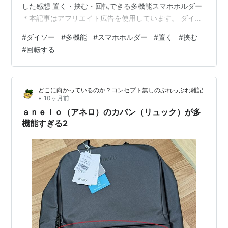
した感想 置く・挟む・回転できる多機能スマホホルダー
＊本記事はアフリエイト広告を使用しています。 ダイソ
ーさんで、スマホホルダーを購入しました。 何点か購入
#
ダイソー
#
多機能
#
スマホホルダー
#
置く
#
挟む
しましたが、「多機能」の言葉に手に取り購入しまし
#
回転する
た。 リンク 特 徴 ●縦置き・横置きどちらでも使用でき
ます。 ●背面のスタンドを広げて使用できます。 ●机に
挟み、事務作業をしながら使用できます。 ●使用しない
どこに向かっているのか？コンセプト無しのぶれっぶれ雑記
時は、コンパクトに折りたためます。 仕 様 品 名：多機
•
10ヶ月前
能スマホ…
ａｎｅｌｏ（アネロ）のカバン（リュック）が多
機能すぎる2