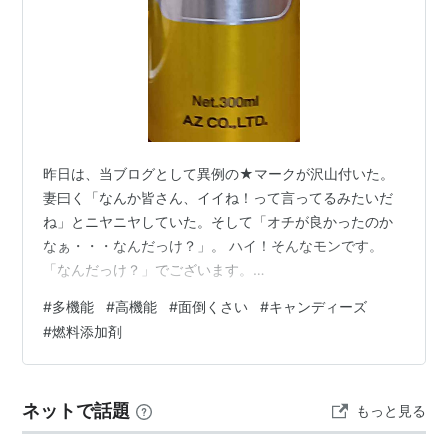
昨日は、当ブログとして異例の★マークが沢山付いた。
妻曰く「なんか皆さん、イイね！って言ってるみたいだ
ね」とニヤニヤしていた。そして「オチが良かったのか
なぁ・・・なんだっけ？」。 ハイ！そんなモンです。
「なんだっけ？」でございます。
etsuro1.hatenablog.com 我が不満、疑問を書いたに過ぎ
#
多機能
#
高機能
#
面倒くさい
#
キャンディーズ
ないんだけど・・・もしも共感される点があるとした
#
燃料添加剤
ら、それは「面倒くさい」というコトの連発にあるのだ
ろうか？とも思えず、やっぱり多機能・高機能っていう
コトに、ナニガシカの抵抗を感じている方が多いのでは
ネットで話題
もっと見る
ないかと、勝手に推察するのだった。 小学校の頃、従兄
の家にパイオニア製の家具調の、そりゃ立派なス…