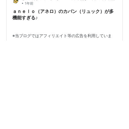
•
1年前
ト」は生活必需品の一部となり、私たちの手のひらにあ
ａｎｅｌｏ（アネロ）のカバン（リュック）が多
るスマートフォン一つでほとんどのこと…
機能すぎる♪
※当ブログではアフィリエイト等の広告を利用していま
す。 ｰｰｰｰｰｰｰｰｰｰｰｰｰｰｰｰｰｰｰｰｰｰｰｰｰｰｰｰｰｰｰｰｰｰｰｰｰ みなさ