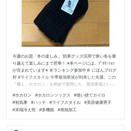
今週のお題「冬の楽しみ」 防寒グッズ活用で寒い冬を乗
り越えて楽しみにまで昇華！ ※本ページには、ﾌﾟﾛﾓｰｼｮﾝ
が含まれています※ ☆ランキング参加中☆ にほんブログ
村 #ライフスタイル 今季最強寒波が到来した先週、この
「履く、ホカロン」を初めて着用した。最強寒波とい
う、警告のようなアナウンスをまともに受けていたら、
#
ホカロン
#
ホカロンソックス
#
使い捨てカイロ
心理的にも寒さに負けてしまう気がするが、このホカロ
#
初気事
#
ハッチ
#
ライフスタイル
#
美容健康男子
ンソックスのおかげで、最強寒波に対して、僕なりの鈍
#
末端冷え性
#
多機能
#
発熱加工
感力を発揮することができたと思う。そのくらい、身体
の下部から暖かく守られている感に浸れた。 前回シリー
ズリンク hatch51.com 外観からも分かるだろうが、この