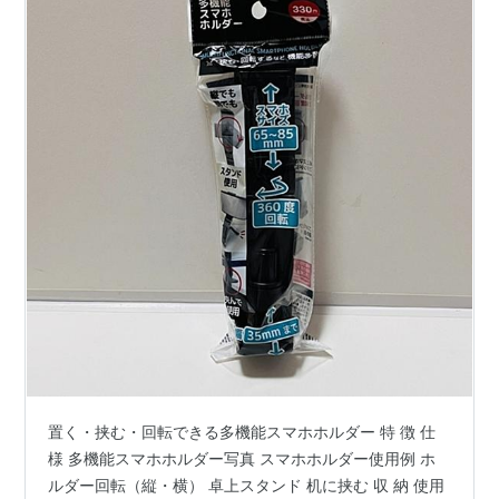
置く・挟む・回転できる多機能スマホホルダー 特 徴 仕
様 多機能スマホホルダー写真 スマホホルダー使用例 ホ
ルダー回転（縦・横） 卓上スタンド 机に挟む 収 納 使用