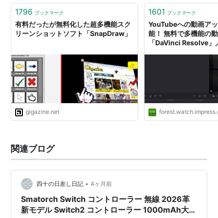
1796
1601
ブックマーク
ブックマーク
有料だったが無料化した超多機能スク
YouTubeへの動画
リーンショットソフト「SnapDraw」
能！ 無料で多機能の
「DaVinci Resol
で動画や音声を編集。
も可能【レビュー】
gigazine.net
forest.watch.impress.
関連ブログ
•
四十の日差し日記
4ヶ月前
Smatorch Switch コントローラー 無線 2026革
新モデル Switch2 コントローラー 1000mAh大容