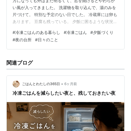
方になっても外はまだ明るくて、窓を開けるとやわらか
い風が入ってきました。 洗濯物を取り込んで、湯のみを
片づけて。 特別な予定のない日でした。 冷蔵庫には卵も
あります。 豆腐も残っている。 夕飯に困るような状況で
はありませんでした。 それなのに、その日は少しだけ動
#
冷凍ごはんのある暮らし
#
冷凍ごはん
#
夕飯づくり
きがゆっくりでした。 まだ夕飯の時間ではありません。
#
夜の台所
#
日々のこと
台所に立ったわけでもない。 献立を考え始めたわけでも
ない。 それでも、少し疲れている気がしました。 夕飯の
時間はまだなのに、少し疲れていた日。 そんな日の話で
関連ブログ
す。 冷蔵庫を開けて、そのまま閉める 夕方になると、と
りあえず冷蔵庫を開け…
•
ごはんとわたしの365日
6ヶ月前
冷凍ごはんを減らしたい夜と、残しておきたい夜