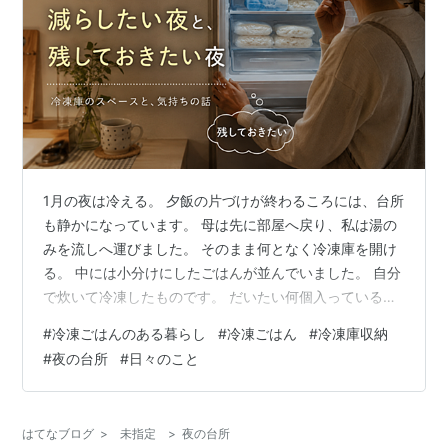
1月の夜は冷える。 夕飯の片づけが終わるころには、台所
も静かになっています。 母は先に部屋へ戻り、私は湯の
みを流しへ運びました。 そのまま何となく冷凍庫を開け
る。 中には小分けにしたごはんが並んでいました。 自分
で炊いて冷凍したものです。 だいたい何個入っているか
は分かっています。 それでも、ときどき確認したくなる
#
冷凍ごはんのある暮らし
#
冷凍ごはん
#
冷凍庫収納
夜があります。 扉を閉めて、もう一度開ける。 そんなこ
#
夜の台所
#
日々のこと
とをする日があります。 その夜も、しばらく冷凍庫の前
に立っていました。 冷凍ごはんを減らしたい気持ちと、
残しておきたい気持ち。 その間で少し立ち止まった夜の
はてなブログ
>
未指定
>
夜の台所
話です。 冷凍庫の余白が気になる 冷凍庫を見ると、ごは