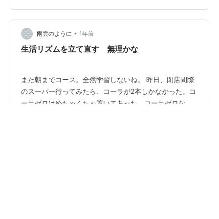
•
雨雲のように
1年前
生活リズムを立て直す 無理かな
また朝までコース。全然学習しないね。 昨日、閉店間際
のスーパー行ってみたら、コーラが2本しかなかった。コ
ーラゼロはめちゃくちゃ置いてあった。コーラゼロな
ぁ、人工甘味料の違和感がすごすぎてあまり好きじゃな
い。でも買ってしまった。また飲んで後悔するんだろう
な。 コーラって、普通のコーラも砂糖が凄いから身体に
#
夜ふかししたくない
#
生活リズムが崩れている
良くないし、ゼロコーラも人工甘味料たっぷりで結局ど
#
早めに寝る
っちもダメじゃねえかと。人工甘味料も国が定めてる基
準は守ってるから問題ないんだろうけど、味がな。飲ん
だ後に口の中に残るあの感じが嫌なんだ。嫌なのに買っ
てしまった。 コーラはなぁ、基本美味しいんだけど、罪
•
ゲームうんぬん＋α
2年前
深い飲み物だよなぁ。もうコーラ買うのやめよ。…
朝飯食ってしっかり寝た ゲームやってない