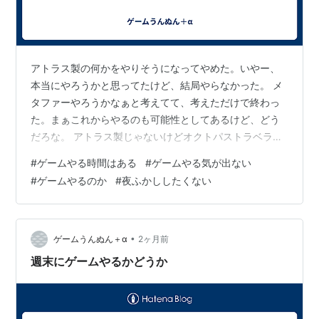
アトラス製の何かをやりそうになってやめた。いやー、
本当にやろうかと思ってたけど、結局やらなかった。 メ
タファーやろうかなぁと考えてて、考えただけで終わっ
た。まぁこれからやるのも可能性としてあるけど、どう
だろな。 アトラス製じゃないけどオクトパストラベラー
でも良いかなぁと考えてた。というか先に思いついたの
#
ゲームやる時間はある
#
ゲームやる気が出ない
はオクトラ。その後にRPGだったらメタファーでも良い
#
ゲームやるのか
#
夜ふかししたくない
かってなった。 何しよう。このまま寝てしまうのはもっ
たいないような。だけど夜ふかしはしたくない。夜ふか
し前提ならものすっごい時間あるじゃん。でもそれをし
ない。 今やればよくね？今フリーだもんね。今っていう
•
ゲームうんぬん＋α
2ヶ月前
か、今日起きてからずーっとフリーだけど、…
週末にゲームやるかどうか