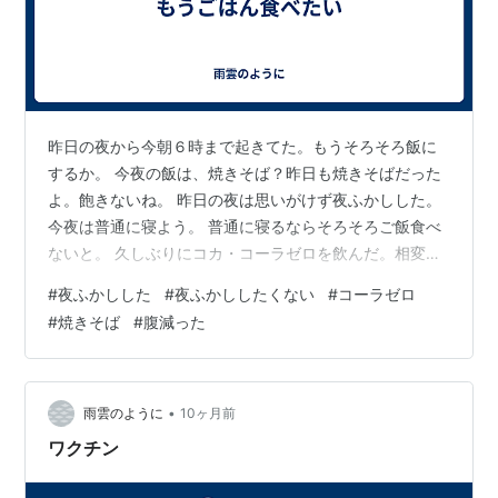
昨日の夜から今朝６時まで起きてた。もうそろそろ飯に
するか。 今夜の飯は、焼きそば？昨日も焼きそばだった
よ。飽きないね。 昨日の夜は思いがけず夜ふかしした。
今夜は普通に寝よう。 普通に寝るならそろそろご飯食べ
ないと。 久しぶりにコカ・コーラゼロを飲んだ。相変わ
らず微妙な味。でも不思議と昔ほど嫌いじゃなくなっ
#
夜ふかしした
#
夜ふかししたくない
#
コーラゼロ
た。不快感があんまりないかも。 うん、やっぱり飯にす
#
焼きそば
#
腹減った
る。もうお腹減って減って。買いだめしてある焼きそば
食べよ。
•
雨雲のように
10ヶ月前
ワクチン