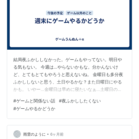
結局夜ふかししなかった。ゲームもやってない。明日や
る気もない。 今週は…やらないかもな。分かんないけ
ど、とてもとてもやろうと思えないね。 金曜日も多分夜
ふかししないと思う、土日やるかな？また日曜日にやる
かも。 いやー…金曜日は早めに寝たいなぁ…土曜日の日
中にゲームやれればいいけど、分からない。 予定とし
#
ゲームと関係ない話
#
夜ふかししたくない
て、金曜日にネットで買い物しそうで、もしそうなった
#
ゲームやるかどうか
ら土日にずーっと寝てられないな。多分何か買うかな
と。ゲームと関係ない話です。ただ、夜ふかししない理
由として。 まぁ日中だろうが深夜だろうがゲームやれれ
ばいいかな。本当に予定なので実際どうなるか分から
•
雨雲のように
6ヶ月前