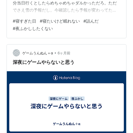
分当日行くとしたらめちゃめちゃダルかっただろ。ただ
でさえ雪の予報だし。今確認したら予報が変わってた。
午後は止むみたいだ。それでも嫌だろうけど。下手した
#
寝すぎた日
#
寝たいけど眠れない
#
詰んだ
ら路面が凍ってるんじゃないか？ 今夜夜ふかししたくな
#
夜ふかししたくない
いな…でも今日寝すぎて、夜眠れなさそうで。困った
な。明日普通に起きたいんだが？明日起きて特にやるこ
と無いんだけどね。 とりあえず、飯だけでも。済ませて
おいて、あとは眠れるかどうか。いやぁ、お腹空いてな
•
ゲームうんぬん＋α
6ヶ月前
いんですよねぇ、コーラ飲んじゃった。もう。何も…
深夜にゲームやらないと思う