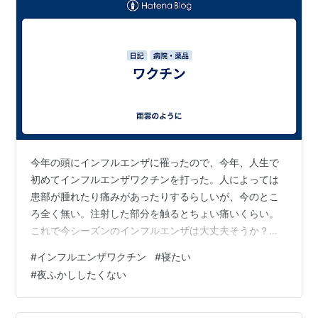
今年の頭にインフルエンザに罹ったので、今年、人生で
初めてインフルエンザワクチンを打った。人によっては
患部が腫れたり痛みがあったりするらしいが、今のとこ
ろ全く無い。注射した部分を触るとちょい痛いくらい。
これで今シーズンのインフルエンザは大丈夫そうか？ま
あ本格的に流行り始めたら対策していこう。いや、前回
#
インフルエンザワクチン
#
寝たい
も対策してたのになったんだよな…流行り病はどうしよ
#
夜ふかししたくない
うもない部分がでかい。 今夜は夜ふかしせずにゆっくり
休もう。本当は夜ふかししたい。ワクチン打った当日だ
し、そういうのやめよ。寝よ。 また眠れなかったりする