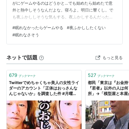
がにゲームやるのはどうかと…でも始めたら始めたで意
外と熱中しそうなんだよな。寝ろよ。明日に響くし。で
も夜ふかししそうな気もする。夜ふかしするんだったら
ゲームやるかね。 昨日今日と結構寝たので、今夜眠れる
#
眠れなかったらゲームやる
#
夜ふかししたくない
か分からないな…眠れなかったらゲームやるっていう、
#
眠れなさそう
いつものスタンスでいきますか。
ネットで話題
もっと見る
679
527
ブックマーク
ブックマーク
Twitterでめちゃくちゃ美人の女性ライ
都民「東京は『お金持
ダーのアカウント「正体はおっさんな
『若者』以外の人は何
んじゃないか」を調査した件 #月曜か
所」→「模型屋と本屋
ら夜ふかし
「生まれつき都民だし
ふかし