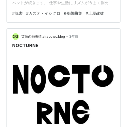
ベントが続きます。 仕事や生活にリズムがうまく刻め
ず、自己啓発系の読書は進まず。ということで小説で自
#
読書
#
カズオ・イシグロ
#
夜想曲集
#
土屋政雄
らを慰撫。本日はカズオ先生に慰めてもらいました笑 音
楽にまつわる短編集 カズオ・イシグロの作品を読むのは
これで三作目。 これまで読んだ二作の長編（「私を離さ
•
ないで」と「遠い山なみの光」）と異なり、今回は短編
英語の顔表情.airabuwo.blog
3年前
集でした。これまた全く作風が異なり、エンタメ寄りの
NOCTURNE
味わいのある作品集でした。器用な方なのです…