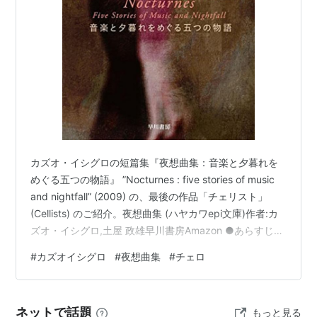
カズオ・イシグロの短篇集『夜想曲集：音楽と夕暮れを
めぐる五つの物語』 ”Nocturnes : five stories of music
and nightfall” (2009) の、最後の作品「チェリスト」
(Cellists) のご紹介。夜想曲集 (ハヤカワepi文庫)作者:カ
ズオ・イシグロ,土屋 政雄早川書房Amazon ●あらすじ
舞台はイタリア。ハンガリー出身のチェロ奏者ティボー
#
カズオイシグロ
#
夜想曲集
#
チェロ
ルについて、７年ぶりに再会した語り手が冷ややかな視
点で語るスタイルだ。ティボールは、一流音楽学校で名
匠に指導を受けていたにもかかわらず、音楽家として満
ネットで話題
もっと見る
足する人生を送っていなかった。依頼があれば演奏会や