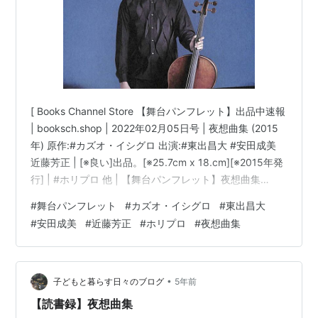
[ Books Channel Store 【舞台パンフレット】出品中速報
| booksch.shop | 2022年02月05日号 | 夜想曲集 (2015
年) 原作:#カズオ・イシグロ 出演:#東出昌大 #安田成美
近藤芳正 | [※良い]出品。[※25.7cm x 18.cm][※2015年発
行] | #ホリプロ 他 | 【舞台パンフレット】夜想曲集
(2015年) 原作:カズオ・イシグロ 出演:東出昌大 安田成美
#
舞台パンフレット
#
カズオ・イシグロ
#
東出昌大
近藤芳正コンディション:※中古「良い」。コンディショ
#
安田成美
#
近藤芳正
#
ホリプロ
#
夜想曲集
ン説明文:[※良い]出品。[※25.7cm x 18.cm][※2015年発
行][※経年に準じた焼け有][※表紙に少し折…
•
子どもと暮らす日々のブログ
5年前
【読書録】夜想曲集