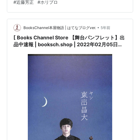
#
近藤芳正
#
ホリプロ
行][※経年に準じた焼け有][※表紙に少し折…
•
BooksChannel本屋物語 | はてなブログver.
5年前
[ Books Channel Store 【舞台パンフレット】出
品中速報 | booksch.shop | 2022年02月05日号 |
夜想曲集 (2015年) 原作:#カズオ・イシグロ 出
演:#東出昌大 #安田成美 近藤芳正 | [※良い]出
品。[※25.7cm x 18.cm][※2015年発行] | #ホリ
プロ 他 |