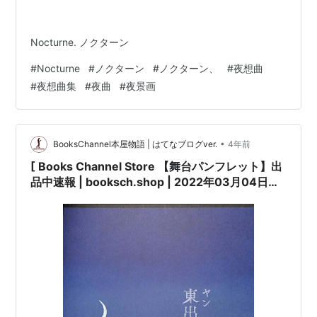
Nocturne. ノクターン
#
Nocturne
#
ノクターン
#
ノクターン、
#
夜想曲
#
夜想曲集
#
夜曲
#
夜景画
•
BooksChannel本屋物語 | はてなブログver.
4年前
[ Books Channel Store 【舞台パンフレット】出
品中速報 | booksch.shop | 2022年03月04日号
| 夜想曲集 (2015年) 原作:#カズオ・イシグロ 出
演:#東出昌大 #安田成美 近藤芳正 | [※良い]出
品。[※25.7cm x 18.cm][※2015年発行] | #ホリ
プロ 他 |