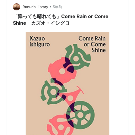
•
る。あとがきにもあるように、イシグロはこの短編集を
Ranun’s Library
5年前
５楽章から…
「降っても晴れても」Come Rain or Come
Shine カズオ・イシグロ