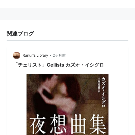
屋政雄
出版社/メーカー:
早川書房
発売日:
2011/02/04
メディア:
文庫
購入
: 3人
クリック
: 19回
この商品を含むブログ (41件) を見る
関連ブログ
•
Ranun’s Library
2ヶ月前
「チェリスト」Cellists カズオ・イシグロ