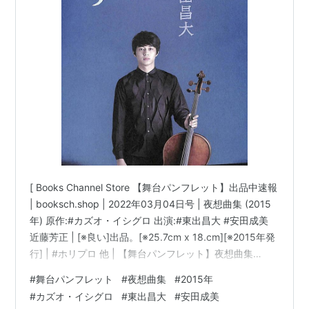
[ Books Channel Store 【舞台パンフレット】出品中速報
| booksch.shop | 2022年03月04日号 | 夜想曲集 (2015
年) 原作:#カズオ・イシグロ 出演:#東出昌大 #安田成美
近藤芳正 | [※良い]出品。[※25.7cm x 18.cm][※2015年発
行] | #ホリプロ 他 | 【舞台パンフレット】夜想曲集
(2015年) 原作:カズオ・イシグロ 出演:東出昌大 安田成美
#
舞台パンフレット
#
夜想曲集
#
2015年
近藤芳正コンディション:※中古「良い」。コンディショ
#
カズオ・イシグロ
#
東出昌大
#
安田成美
ン説明文:[※良い]出品。[※25.7cm x 18.cm][※2015年発