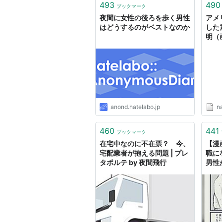
493
490
ブックマーク
夜間に女性の後ろを歩く男性
アメ
はどうするのがベストなのか
した
明（画
anond.hatelabo.jp
n
460
441
ブックマーク
在宅中なのに不在票？ 今、
【漫
宅配業者が抱える問題 | プレ
職に
タポルテ by 夜間飛行
男性
お話
は許
欲し