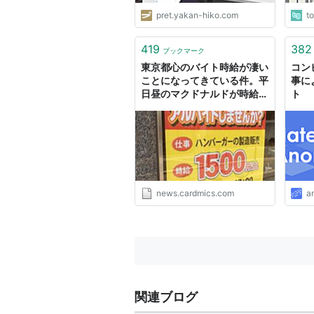
pret.yakan-hiko.com
t
419
382
ブックマーク
東京都心のバイト時給が凄い
コン
ことになってきている件。平
事に
日昼のマクドナルドが時給
ト
1,500円や、コンビニ夜間が
時給1,350円とかザラです。
- クレジットカードの読みも
の
news.cardmics.com
a
関連ブログ