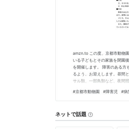
amzn.to この度、京都市
いる子どもとその家族を閉園
を開催します。 障害のある方
るよう、お迎えします。昼間
サル類、一部鳥類など、夜間
覧いただけません。また、園
#
京都市動物園
#
障害児
#
病
を考慮して閉鎖させていただいて
（土曜日） 午後5時30分から
ネットで話題