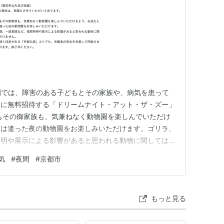
動物園では、障害のある子どもとその家族や、病気を患って
後に無料招待する「ドリームナイト・アット・ザ・ズー」
もその御家族も、気兼ねなく動物園を楽しんでいただけ
とは違った夜の動物園をお楽しみいただけます。ゴリラ、
照明や展示による影響があると思われる動物に関しては御
路が狭く段差がある「京都の森」エリアも、来園者の安全
気
#
夜間
#
京都市
おります。御了承ください。 日時:令和8年9月26日
午後8時まで（…
もっと見る