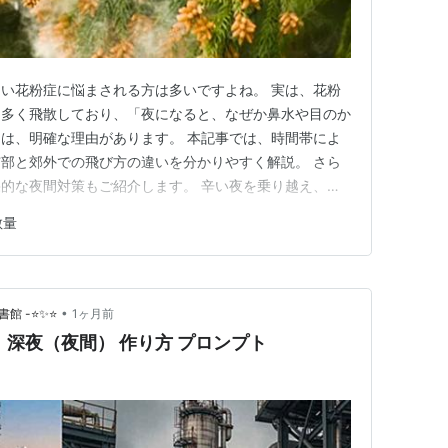
い花粉症に悩まされる方は多いですよね。 実は、花粉
も多く飛散しており、「夜になると、なぜか鼻水や目のか
は、明確な理由があります。 本記事では、時間帯によ
部と郊外での飛び方の違いを分かりやすく解説。 さら
的な夜間対策もご紹介します。 辛い夜を乗り越え、す
ントにしてくださいね。 ***目次*** 花粉症は夜間も
散量
る時間帯 花粉症が起こるメカニズム 日本の「4大花
のに花粉が飛ぶ」理…
•
書館 -⭐✨⭐
1ヶ月前
）深夜（夜間） 作り方 プロンプト