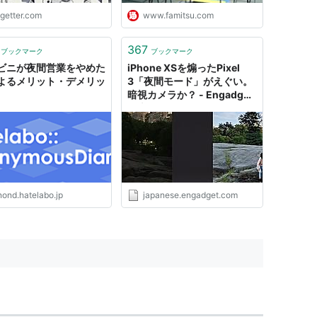
ogetter.com
www.famitsu.com
367
ブックマーク
ブックマーク
ビニが夜間営業をやめた
iPhone XSを煽ったPixel
よるメリット・デメリッ
3「夜間モード」がえぐい。
暗視カメラか？ - Engadget
日本版
nond.hatelabo.jp
japanese.engadget.com