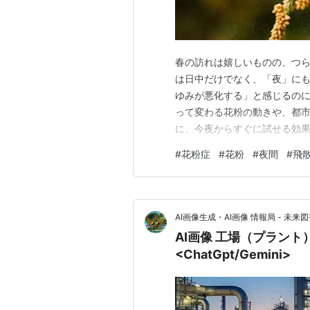
春の訪れは嬉しいものの、つら
は日中だけでなく、「夜」に
ゆみが悪化する」と感じるのに
って変わる花粉の動きや、都市
に、今夜からすぐに試せる効果
っきり快適な朝を迎えるためのヒ
#
花粉症
#
花粉
#
夜間
#
飛
油断大敵！原因と飛散量が変わ
粉」カレンダー なぜ？「夜な
AI画像生成・AI画像 情報局 - 未来図
AI画像 工場（プラント
<ChatGpt/Gemini>