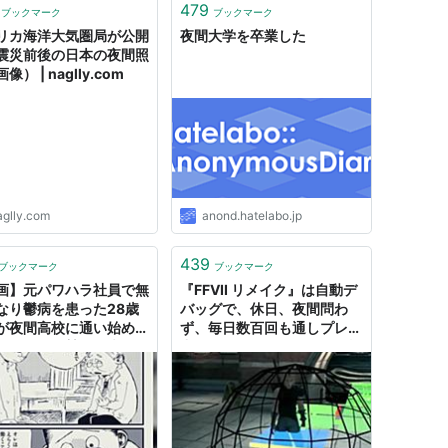
479
ブックマーク
ブックマーク
リカ海洋大気圏局が公開
夜間大学を卒業した
震災前後の日本の夜間照
像） | naglly.com
aglly.com
anond.hatelabo.jp
439
ブックマーク
ブックマーク
画】元パワハラ社員で無
『FFVII リメイク』は自動デ
なり鬱病を患った28歳
バッグで、休日、夜間問わ
が夜間高校に通い始めた
ず、毎日数百回も通しプレイ
、に集まる賛否の声「私
中。ゲームのバグを自動で検
せない」「幸せになって
知するシステムを開発
い」
【CEDEC 2020】 | ゲー
ム・エンタメ最新情報のファ
ミ通.com