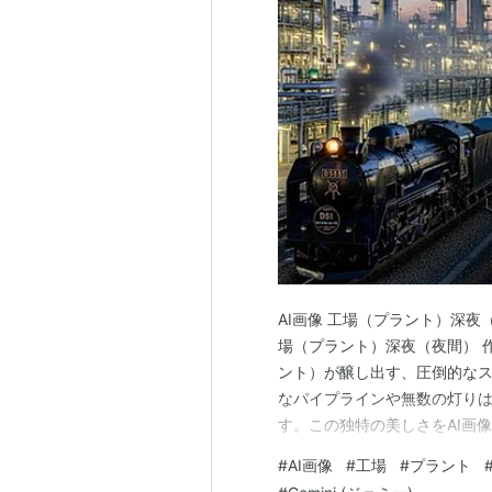
AI画像 工場（プラント）深夜（夜間
場（プラント）深夜（夜間） 作り方
ント）が醸し出す、圧倒的な
なパイプラインや無数の灯り
す。この独特の美しさをAI画
す手法をご紹介します。 深夜の
#
AI画像
#
工場
#
プラント
生成で深夜の工場（プラント