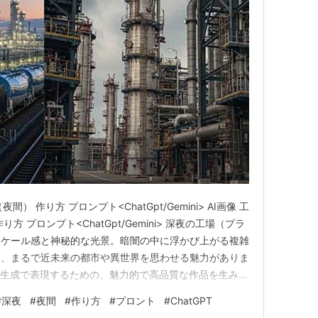
） 作り方 プロンプト<ChatGpt/Gemini> AI画像 工
 プロンプト<ChatGpt/Gemini> 深夜の工場（プラ
スケール感と神秘的な光景。暗闇の中に浮かび上がる複雑
は、まるで近未来の都市や異世界を思わせる魅力がありま
像生成で表現するための、魅力的で高品質な作品を生み出
工場（プラント）を表現するAI画像生成の極意 AI画像
#
深夜
#
夜間
#
作り方
#
プロント
#
ChatGPT
）をドラマチックに描き出すためには、光の演出とディテ