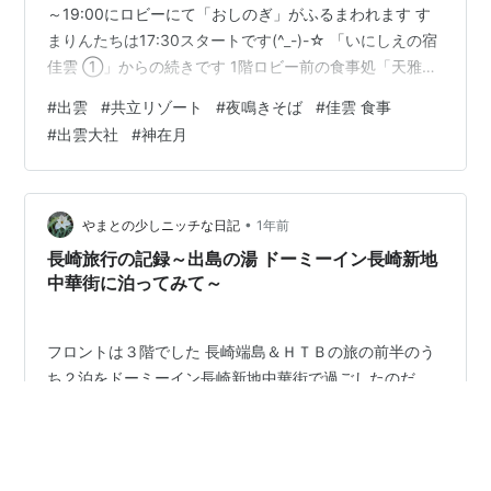
～19:00にロビーにて「おしのぎ」がふるまわれます す
まりんたちは17:30スタートです(^_-)-☆ 「いにしえの宿
佳雲 ①」からの続きです 1階ロビー前の食事処「天雅」
にて 全体的に半個室になっているようです 今回 (すまり
#
出雲
#
共立リゾート
#
夜鳴きそば
#
佳雲 食事
んの) 両親も一緒でしたので奥の広めのお部屋に案内され
#
出雲大社
#
神在月
ました お宿からのプレゼントということでビールとウー
ロン茶が各2本置かれていました ビールは烏龍茶に交換
可能だったので (←逆はダメでしょうね^^;） 1本をウーロ
ン茶に交換していただきまし…
•
やまとの少しニッチな日記
1年前
長崎旅行の記録～出島の湯 ドーミーイン長崎新地
中華街に泊ってみて～