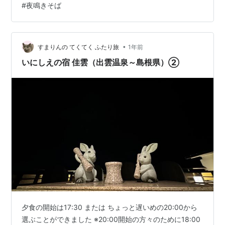
#
夜鳴きそば
ずに営業している人、屋台を引いて移動して販売する人
とあるようだが、私は移動しない屋台しか知らない。 今
はラーメンと言うが、昔は「そば食べて行くか」と言え
ばラーメンのことだった 蕎麦のことは「日本そば」と言
•
すまりんの てくてく ふたり旅
1年前
った …
いにしえの宿 佳雲（出雲温泉～島根県）②
夕食の開始は17:30 または ちょっと遅いめの20:00から
選ぶことができました ※20:00開始の方々のために18:00