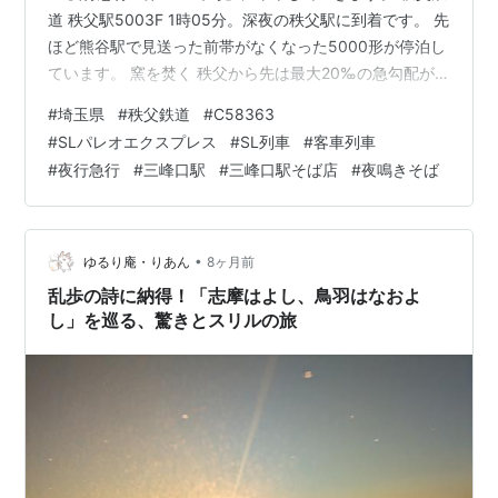
道 秩父駅5003F 1時05分。深夜の秩父駅に到着です。 先
ほど熊谷駅で見送った前帯がなくなった5000形が停泊し
ています。 窯を焚く 秩父から先は最大20‰の急勾配が
続くので、火を焚いて窯の圧力を今の内から高めていき
#
埼玉県
#
秩父鉄道
#
C58363
ます。 1時15分三峰口に向けて再び歩みを進めていきま
#
SLパレオエクスプレス
#
SL列車
#
客車列車
す。 秩父鉄道 三峰口駅 1時55分深夜の三峰口駅に到着で
#
夜行急行
#
三峰口駅
#
三峰口駅そば店
#
夜鳴きそば
す。 到着後すぐに撮影会がスタートです。 秩父鉄道三峰
口駅 5003レ C58終夜運転 SL夜行急行「第51三峰号」
C58 363+12系4両 薄っすら…
•
ゆるり庵・りあん
8ヶ月前
乱歩の詩に納得！「志摩はよし、鳥羽はなおよ
し」を巡る、驚きとスリルの旅