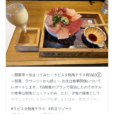
～開業早々泊まってみた！ラビスタ熱海テラス宿泊記②
＜部屋、ラウンジ＞から続く～ お次は食事関係について
レポートします。1泊朝食のプランで宿泊したのでホテル
の食事は朝食ビュッフェのみ。ただ、夕食の補食として
ラウンジでパンとスープを楽しんだほか、共立リゾート
名物の夜鳴きそばも食べたので写真を載せておきます。
#
ラビスタ熱海テラス
#
共立リゾート
番外編の昼食 ホテルに到着する前におさかな食堂で食べ