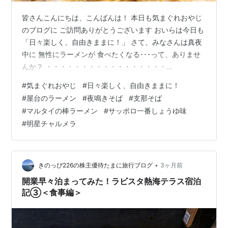
皆さんこんにちは、こんばんは！ 本日も気まぐれおやじ
のブログに ご訪問ありがとうございます おいらは今日も
「日々楽しく、自由きままに！」 さて、みなさんは真夜
中に 無性にラーメンが 食べたくなる･･･って、ありませ
んか？ ・・・・・・・・・・・・・・・・・
・・・・・・無いかなぁ～！・・・・・
#
気まぐれおやじ
#
日々楽しく、自由きままに！
・・・・・・・・・・・・・・・・・ ああ、そうですか
#
屋台のラーメン
#
夜鳴きそば
#
支那そば
ならいいです (–_–) これはあれですかね 呑み会の最後の
#
マルタイの棒ラーメン
#
サッポロ一番しょうゆ味
〆にラーメン･･･ （デブるぞ･･）(–_–;) という、お約束の
#
明星チャルメラ
あの時の衝動と同じなのか？ 分かりませんが･･･ あ、ど
～も～！ 終わりよければ食べてよし 「気まおや」でごじ
ゃる そうそ…
•
きのっぴ226の株主優待たまに旅行ブログ
3ヶ月前
開業早々泊まってみた！ラビスタ熱海テラス宿泊
記③＜食事編＞