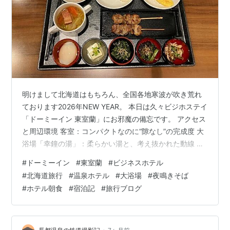
明けまして北海道はもちろん、全国各地寒波が吹き荒れ
ております2026年NEW YEAR。 本日は久々ビジホステイ
「ドーミーイン 東室蘭」にお邪魔の備忘です。 アクセス
と周辺環境 客室：コンパクトなのに“隙なし”の完成度 大
浴場「幸鐘の湯」：柔らかい湯と、考え抜かれた動線 夜
鳴きそば：あっさり優しい深夜の味 朝食：派手さはない
#
ドーミーイン
#
東室蘭
#
ビジネスホテル
けれど“質が良い” まとめ：オールシーズンオールパーパ
#
北海道旅行
#
温泉ホテル
#
大浴場
#
夜鳴きそば
ス、安心して泊まれる“多機能ツールボックス” アクセス
#
ホテル朝食
#
宿泊記
#
旅行ブログ
と周辺環境 JR東室蘭駅西口から徒歩7分ほどです。 ホテ
ルの向かいにはカラオケ、隣にローソン、並びにくら寿
司があり、 夕食に困ることはありません。 駐車場は立体
式で1…