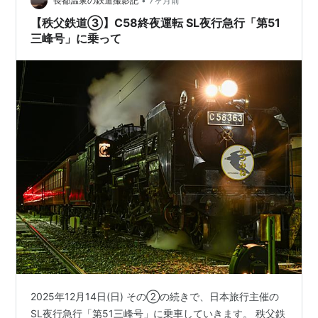
•
長都温泉の鉄道撮影記
7ヶ月前
【秩父鉄道③】C58終夜運転 SL夜行急行「第51
三峰号」に乗って
2025年12月14日(日) その②の続きで、日本旅行主催の
SL夜行急行「第51三峰号」に乗車していきます。 秩父鉄