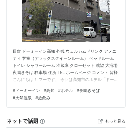
目次 ドーミーイン高知 外観 ウェルカムドリンク アメニ
ティ 客室（デラックスクイーンルーム） ベッドルーム
トイレ シャワールーム 冷蔵庫 クローゼット 眺望 大浴場
夜鳴きそば 駐車場 住所 TEL ホームページ コメント 皆様
こんにちは！ フーです。 今回は高知市のホテル「ドーミ
ーイン高知」に宿泊して来ました。 ドーミーイン高知 外
#
ドーミーイン
#
高知
#
ホテル
#
夜鳴きそば
観 ウェルカムドリンク アメニティ 客室（デラックスク
#
天然温泉
#
旅飲み
イーンルーム） ベッドルーム トイレ シャワールーム 冷
蔵庫 ウェルカムスイーツがあります。 クローゼット 眺
望 大浴場 夜鳴きそば 駐車場 無し ＊提携駐車場有 住所
ネットで話題
もっと見る
高知県高知市帯屋町1-9-12 TE…