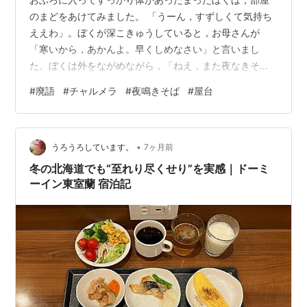
のまどをあけてみました。 「うーん，すずしくて気持ち
ええわ」。ぼくが深こきゅうしていると，お母さんが
「寒いから，あかんよ。早くしめなさい」と言いまし
た。ぼくは外をながめながら，「ねえ，また夜なきそば
のおじさん，通るかな？」とたずねました。お母さんは
#
廃語
#
チャルメラ
#
夜鳴きそば
#
屋台
「さあ…」と言いました。ぼくがまどをしめると，まど
ガラスの内がわにはつゆがいっぱいついて白くくもって
いたので，表のけしきはよく見えなくなりました。 夜な
•
きそばのおじさんをはじめて見たのは，この前の土よう
うろうろしています。
7ヶ月前
日の夜，お父さんが車からにもつを出すのについていっ
冬の北海道でも“至れり尽くせり”を実感｜ドーミ
たときでした。それまでも何度か夜にふえの音を聞い
ーイン東室蘭 宿泊記
た…