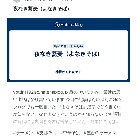
夜なき蕎麦（よなきそば）
yottin1192iso.hatenablog.jp 歳のせいなのか、最近は思
い出話ばかり書いています 今日の記事はだいぶ前にGoo
ブログでも一度書いた 『よなきそば』漢字でどう書くの
か知らない、なぜよなきというのかも知らない でも昭和
の時代には夜鳴き蕎麦は営業していた、簡単に言えば今
でも売れれているあの「チャルメラおじさん」だ、路上
#
ラーメン
#
支那そば
#
中華そば
#
屋台のラーメン
で売っている屋台のラーメン屋さんだ 特定の場所で動か