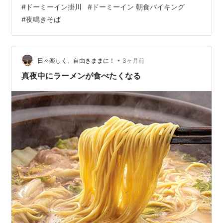
笑） 気になってた天竜浜名湖鉄道に乗るために 新大阪か
#
ドーミーイン掛川
#
ドーミーイン 朝食バイキング
ら乗った新幹線を 豊橋で下車して、新所原へ。 途中の
#
夜鳴きそば
駅、天竜二俣 天竜浜名湖鉄道の終着駅が掛川だったので
「掛川で一度、泊まってみるか」 旅の最中にとったホテ
ルが 「天然温泉 茶月の湯 ドーミーインEXPRESS掛川」
ホテルの外観の写真撮ったつもりだけど、どこにも見当
•
日々楽しく、自由きままに！
3ヶ月前
たらない～ …
真夜中にラーメンが食べたくなる