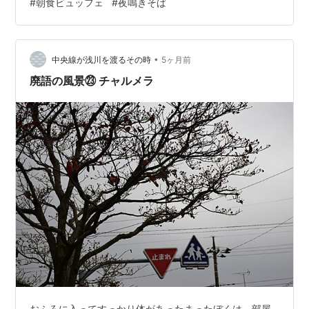
#
朝食ビュッフェ
#
夜鳴きそば
た昼食です。こぼれスパークリングワインと海鮮丼。ス
パークリングワインはちょっと気が抜けていたのが残念
でしたが、なみなみと贅沢に注いでくれました。海鮮丼
はご飯の量が少なめですが普通に美味しかったです。最
•
中央線が浅川を渡るその時
5ヶ月前
後にスタッフにお願いするとお出汁を注いでく…
廃語の風景㉓ チャルメラ
おふろに入ってすっかり体があったまったぼくは，部屋