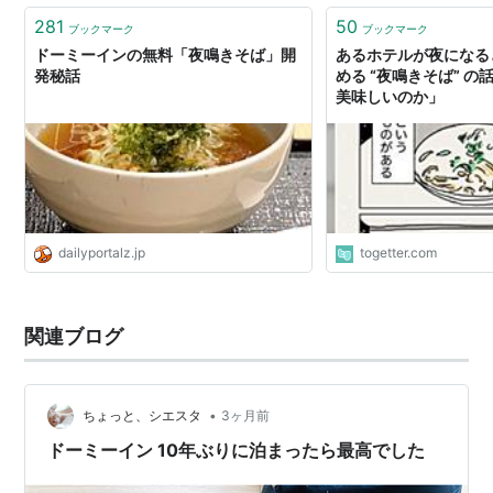
281
50
ブックマーク
ブックマーク
ドーミーインの無料「夜鳴きそば」開
あるホテルが夜になる
発秘話
める “夜鳴きそば” 
美味しいのか」
dailyportalz.jp
togetter.com
関連ブログ
•
ちょっと、シエスタ
3ヶ月前
ドーミーイン 10年ぶりに泊まったら最高でした