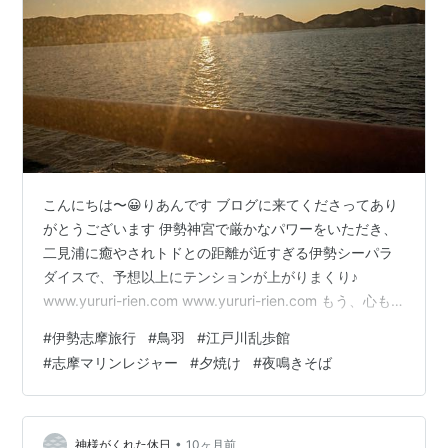
こんにちは〜😀りあんです ブログに来てくださってあり
がとうございます 伊勢神宮で厳かなパワーをいただき、
二見浦に癒やされトドとの距離が近すぎる伊勢シーパラ
ダイスで、予想以上にテンションが上がりまくり♪
www.yururi-rien.com www.yururi-rien.com もう、心も
身体も目も、これ以上ないくらいに癒やされまくった...
#
伊勢志摩旅行
#
鳥羽
#
江戸川乱歩館
はずなのに なぜか私の足は、「せっかく鳥羽まで来たの
#
志摩マリンレジャー
#
夕焼け
#
夜鳴きそば
なら！」とミステリー作家・江戸川乱歩ゆかりのスポッ
ト、**「江戸川乱歩館」**へと向かっていました 鳥羽駅
の線路を挟んで、海の賑わいとは逆の町中へ．．歩くこ
と約10分（もっと近く感じました）レトロな雰囲…
•
神様がくれた休日
10ヶ月前