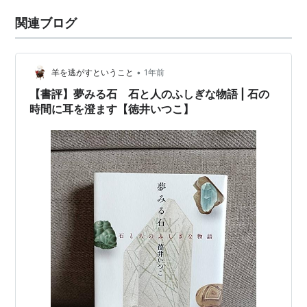
関連ブログ
•
羊を逃がすということ
1年前
【書評】夢みる石 石と人のふしぎな物語 | 石の
時間に耳を澄ます【徳井いつこ】