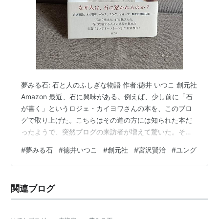
夢みる石: 石と人のふしぎな物語 作者:徳井 いつこ 創元社
Amazon 最近、石に興味がある。例えば、少し前に「石
が書く」というロジェ・カイヨワさんの本を、このブロ
グで取り上げた。こちらはその道の方には知られた本だ
ったようで、突然ブログの来訪者が増えて驚いた。そう
いうところに焦点を当てると、石が好きというのはそれ
#
夢みる石
#
徳井いつこ
#
創元社
#
宮沢賢治
#
ユング
ほど特殊な趣向ではないように思える。 dokusyo-
boyo.com ところで、現在私は転職活動中なのである
が、つい先日その面接で、「最近どんな本を読みました
関連ブログ
か？」と聞かれた。正直に石についての本を読んでいる
と答えたところ、ツチノコでも見るような眼で見られて
しまった。もしこれで転…