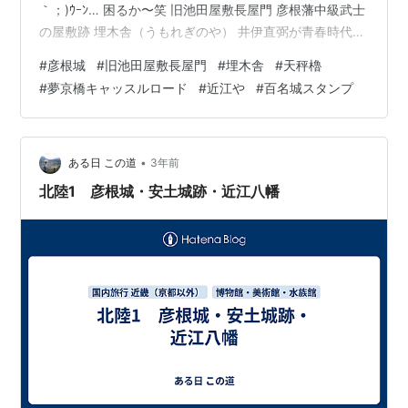
｀；)ｳｰﾝ… 困るか〜笑 旧池田屋敷長屋門 彦根藩中級武士
の屋敷跡 埋木舎（うもれぎのや） 井伊直弼が青春時代を
過ごし、文武両道の修練に励んだ 馬屋 常に十数頭の藩主
#
彦根城
#
旧池田屋敷長屋門
#
埋木舎
#
天秤櫓
用の馬が繋がれていた 入ってみると、いきなり馬（偽
#
夢京橋キャッスルロード
#
近江や
#
百名城スタンプ
物）がいてびっくりする 歩いていると、なんだか馬屋の
においが残っているような気がしてきます （どんなにお
いか知らんけど…😂） さぁ〜いよいよ 馬屋の前、表門か
らは石の階段（昨日の安土城からの〜） 敵の足並みを乱
•
ある日 この道
3年前
すために幅が…
北陸1 彦根城・安土城跡・近江八幡