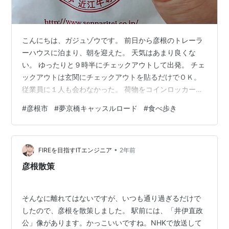
こんにちは、ガジュゾウです。 前日から彦根のトレーラ
ーハウスに泊まり、朝を迎えた。 天気はあまり良くな
い。 ゆったりと９時半にチェックアウトして出発。 チェ
ックアウトは玄関にチェックアウトを貼るだけでＯＫ。
従業員に１人も会わなかった。 荷物をコインロッカーに
預けるために彦根駅へ移動。
#
彦根市
#
夢京橋キャッスルロード
#
食べ歩き
•
FIREを目指すITエンジニア
2年前
彦根散策
そんなに離れてはないですが、いつも通り過ぎるだけで
したので、彦根を散策しました。 駅前には、「井伊直政
公」像があります。かっこいいですね。NHKで放送して