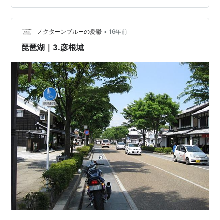
宮園にも行ってみる。 ひこにゃんの提灯も貸してくれ
る。 何この幻想的な空間は！！！ ライトアッ…
•
ノクターンブルーの憂鬱
16年前
琵琶湖｜3.彦根城