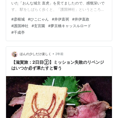
いた「おんな城主 直虎」を見てましたので、感慨深いで
す。 駅をしばらく歩くと、「護国神社」というところに
着きましたので、参拝させていただきました。お守りを
#
彦根城
#
ひこにゃん
#
井伊直弼
#
井伊直政
買いました。ご利益あると良いな。 綺麗なお堀です。桜
#
護国神社
#
玄宮園
#
夢京橋キャッスルロード
の時期がいいでしょうね。 ひこにゃんファンの方は必
#
千成亭
見！行く日には、↓を確認するとよさそうです。
hikonyanfan.net 彦根城に向かいます。料金などは↓を確
認すると良いです。 hikonecastle.com 綺麗ですね。 途
中で、…
•
ほんの少しだけ楽しく
2年前
【滋賀旅：2日目②】ミッション失敗のリベンジ
はいつか必ず果たすと誓う