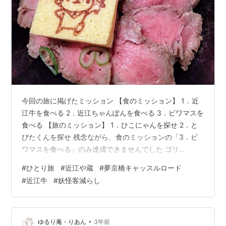
今回の旅に掲げたミッション 【食のミッション】 1．近
江牛を食べる 2．近江ちゃんぽんを食べる 3．ビワマスを
食べる 【旅のミッション】 1．ひこにゃんを探せ 2．と
びたくんを探せ 残念ながら、食のミッションの「3．ビ
ワマスを食べる」のみ達成できませんでした ゴリ
(id:kagenogori) さん、すまん m(_ _)mせっかく紹介して
#
ひとり旅
#
近江や蔵
#
夢京橋キャッスルロード
もらったのに･･･現地の方に尋ねたところ ビワマスの旬は
#
近江牛
#
妖怪客減らし
6月〜9月上旬だそうです漁の解禁が６月からとのことで
今回旅した５月は新鮮なビワマスが一番お目にかかれな
い季節でした肝心のところでスカを食らうのは、いかに
もわたしらしい（笑）新鮮で脂ののったお刺身を食べ…
•
ゆるり庵・りあん
3年前