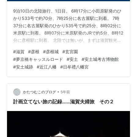
9泊10日の北陸旅行、1日目。 6時17分に小田原駅発のひ
かり533号で約70分、7時25分に名古屋駅に到着。 7時
37分に名古屋駅発のひかり535号で約25分、8時02分に
米原駅に到着。 8時07分に米原駅発のJRで約5分、8時12
分に彦根駅に到着。 北陸では無いが、まずは滋賀観光！
彦根市観光案内所いらっしゃいませ館は閉まっていた。
#
滋賀
#
彦根
#
彦根城
#
玄宮園
駅前の井伊直政像を見て、出発！ 2025年に、わたSHIGA
#
夢京橋キャッスルロード
#
安土
#
安土城考古博物館
輝く国スポ・障スポ2025が開催される。 総合トップ | 国
#
安土城跡
#
近江八幡
#
日牟禮八幡宮
スポ・障スポ 滋賀 2025 滋賀縣護國神社では8月13日〜
15日に行われる、みたま祭の準備がされていた。 滋賀県
彦根市の滋賀縣護國神社 み…
•
かたつむこのブログ
5年前
計画立てない旅の記録……滋賀夫婦旅 その２