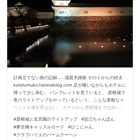
計画立てない旅の記録……滋賀夫婦旅 その１からの続き
katatumuko.hatenablog.com 足が痛いながらもホテルに
帰って少し休む。 パンフレットを見ていると、 彦根城で
夜のライトアップをやっているという。 こんな素敵なイ
ベントを逃す手はない。 ホテルから彦根城までは歩いて
10分ぐらい。 昼の疲れも忘れてレッツゴー。 ４．彦根城
#
彦根城と玄宮園のライトアップ
#
近江ちゃんぽん
何この、お堀に浮かぶ灯りは……。 もうわくわくが止ま
#
夢京橋キャッスルロード
#
ひこにゃん
らない。 これが彦根城か～！！ プロジェクションマッピ
#
クラブハリエのバームクーヘン
ングもやっていた。 ５．玄宮園 ついでに、隣りにある玄