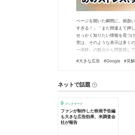
ページを開いた瞬間に、画面い
すぎる！」「また間違えて押し
せっかく知りたい情報を見つけ
実は、そのような表示は多くの
ー体験」の観点から問題視して
Googleはどのように考え
#
大きな広告
#
Google
#
見解
やすくお話しします。 あの広
て思うことがあります。 記事
ネットで話題
9
ブックマーク
ファンが制作した映画予告編
も大きな広告効果、米調査会
社が報告