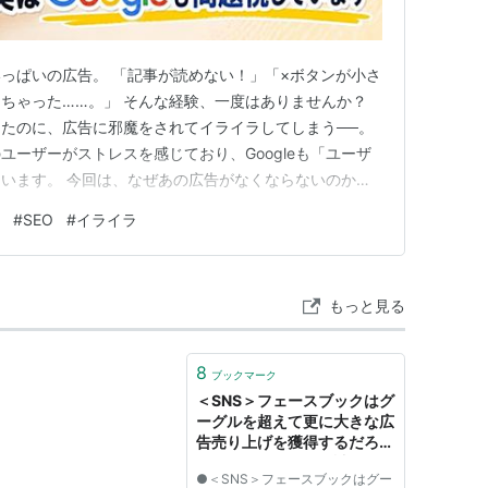
っぱいの広告。 「記事が読めない！」「×ボタンが小さ
ちゃった……。」 そんな経験、一度はありませんか？
たのに、広告に邪魔をされてイライラしてしまう──。
ユーザーがストレスを感じており、Googleも「ユーザ
います。 今回は、なぜあの広告がなくならないのか、
ているのか、そして私たちができる小さな対策まで、わかり
#
SEO
#
イライラ
告！イライラしちゃう 最近、ネットで調べものをしてい
を読もうと思…
もっと見る
8
ブックマーク
＜SNS＞フェースブックはグ
ーグルを超えて更に大きな広
告売り上げを獲得するだろう
（ビジネスウイーク誌）:
●＜SNS＞フェースブックはグー
SNS,ソーシャルネットワー