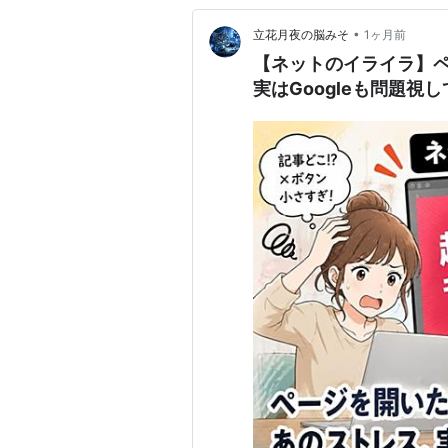
•
立花月夜の脳みそ
1ヶ月前
【ネットのイライラ】ペ
実はGoogleも問題視