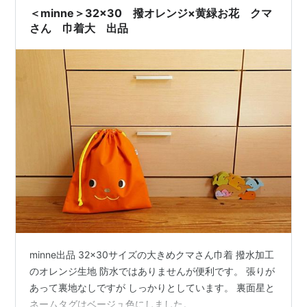
＜minne＞32×30 撥オレンジ×黄緑お花 クマ
さん 巾着大 出品
minne出品 32×30サイズの大きめクマさん巾着 撥水加工
のオレンジ生地 防水ではありませんが便利です。 張りが
あって裏地なしですが しっかりとしています。 裏面星と
ネームタグはベージュ色にしました。