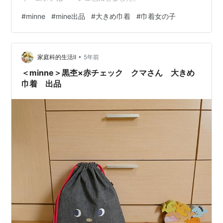
#
minne
#
mine出品
#
大きめ巾着
#
巾着女の子
•
家庭科的生活Ⅱ
5年前
＜minne＞黒杢×赤チェック クマさん 大きめ
巾着 出品