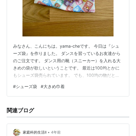
みなさん、こんにちは。yama-cheです。 今日は『シュ
ーズ袋』を作りました。 ダンスを習っているお友達から
のご注文です。 ダンス用の靴（スニーカー）を入れる大
きめの袋が欲しいということです。 最近は100均とかに
もシューズ袋売られています。 でも、100均の物だと人
とかぶってしまい間違ってしまうこともありますよね。
#
シューズ袋
#
大きめ巾着
クラブや部活など人がたくさん集まるようなところで使
うものだと、人と混ざってしまって小さい子はどれが自
分のものかをパッと見て判断することが出来ないかもし
関連ブログ
れません。 本人のお気に入りの柄で作れば、パッと見て
自分のだと分かりやすくなり便利ですよね。 シューズ袋
と言っても普通の巾着なの…
•
家庭科的生活Ⅱ
4年前