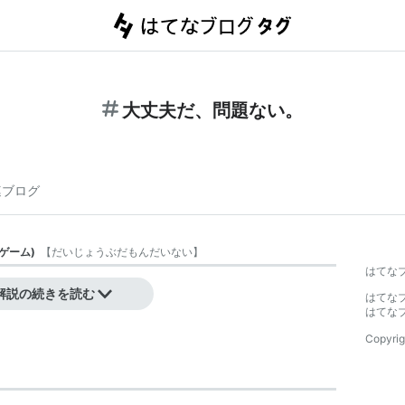
大丈夫だ、問題ない。
連ブログ
ゲーム
)
【
だいじょうぶだもんだいない
】
はてな
解説の続きを読む
はてな
はてな
Copyrig