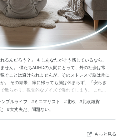
れるんだろう？」 もしあなたがそう感じているなら、
ません。 僕たちADHDの人間にとって、外の社会は常
を稼ぐことは避けられませんが、そのストレスで脳は常に
か。 その結果、家に帰っても脳は休まらず、「安らぎ
で散らかり、視覚的なノイズで溢れてしまう。 これこ
切実な問題です。 僕もかつては「定型発達向けの片付
シンプルライフ
#
ミニマリスト
#
北欧
#
北欧雑貨
しました。 「毎日コツコツ」「完璧なルーティン」……
定
#
大丈夫だ、問題ない。
地獄のような教えでした…
もっと見る