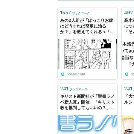
1557
492
ブックマーク
あの2人組が「ぽっこりお腹
高木
はどうすれば簡単に治る
につ
か？」を教えてくれる→「そ
「そ
んな腹筋で大丈夫か？」「大
丈夫
丈夫だ。問題ない」
ない
posfie.com
p
241
241
ブックマーク
キリスト新聞社が「聖書ラノ
「大
ベ新人賞」開催 「キリスト
ルシ
教を批判してもいいの？」
「大丈夫だ、問題ない」 | ね
とらぼ