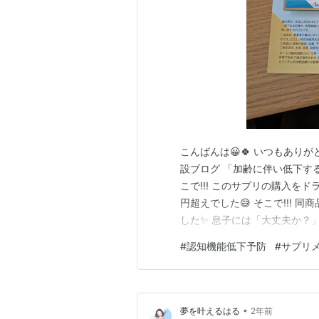
こんばんは😀🍀 いつもありが
設ブログ 「加齢に伴い低下す
こで!!! このサプリの購入をド
円超えでした😅 そこで!!!
した✨️ 息子には「大丈夫か
😀✨️ 予防対策を始める次第
#
認知機能低下予防
#
サプリ
した😊🍀🍀🍀
•
夢を叶えるはる
2年前