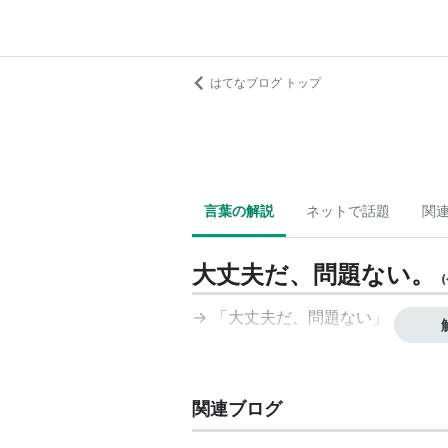
はてなブログ トップ
言葉の解説
ネットで話題
関
大丈夫だ、問題ない。
(
→ 「
大丈夫だ、問題ない
」
関連ブログ