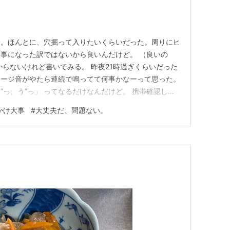
た。ほんとに、穴掘って入りたいくらいだった。周りにヒ
事になった訳ではないから良いんだけど。 （良いの
からないけれど書いてみる。 昨夜21時過ぎくらいだった
セージ音がやたら連続で鳴ってて何事かなーって思った。
”っ、う”っ」 ってなるだけなんだけど。 携帯確認した
あるグループに連続で大量のスタンプを送った上に、画面
かけ大事
#
大丈夫だ、問題ない。
！ ななんで？！？！＃＄％＠一瞬なにが起こったかわ
戻そうとしたんだけど…