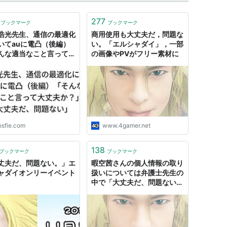
277
ブックマーク
ブックマーク
浩光先生、通信の最適化
商用使用も大丈夫だ，問題な
いてauに電凸（後編）
い。「エルシャダイ」，一部
んな適当なこと言って大
の画像やPVがフリー素材に
か？」「大丈夫だ、問題
」
osfie.com
www.4gamer.net
138
ブックマーク
ブックマーク
丈夫だ、問題ない。」エ
暇空茜さんの個人情報の取り
ャダイオンリーイベント
扱いについては弁護士先生の
中で「大丈夫だ、問題ない」
と「問題がある」で分かれて
いるらしい