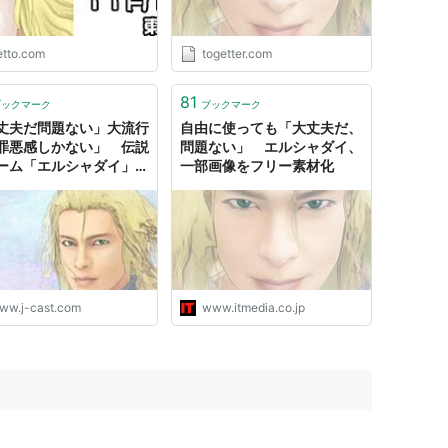
etto.com
togetter.com
81
ブックマーク
ブックマーク
丈夫だ問題ない」大流行
自由に使っても「大丈夫だ、
罪悪感しかない」 伝説
問題ない」 エルシャダイ、
ーム「エルシャダイ」生
一部画像をフリー素材化
親の「懺悔」
ww.j-cast.com
www.itmedia.co.jp