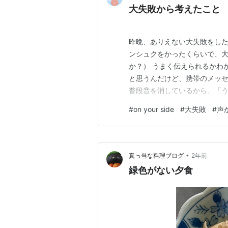
大失敗から考えたこと
昨晩、ありえない大失敗をし
ンシュクをかったくらいで、大
か？） うまく伝えられるかわ
と思うんだけど、携帯のメッ
普段音を消しているから、「う
ら、私がメッセンジャーのと
#
on your side
#
大失敗
#
声
テーマを変更してしまってた！
からなかった。 なんとか元に
•
真っ当な料理ブログ
2年前
緑色がない夕食