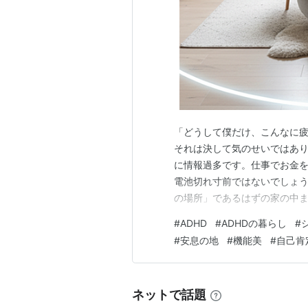
「どうして僕だけ、こんなに疲
それは決して気のせいではあり
に情報過多です。仕事でお金
電池切れ寸前ではないでしょう
の場所」であるはずの家の中ま
そが、僕たちが日々抱える最も
#
ADHD
#
ADHDの暮らし
#
け本」を読み漁り、何度も挫折
#
安息の地
#
機能美
#
自己肯
それは僕たちADHDの脳には
ネットで話題