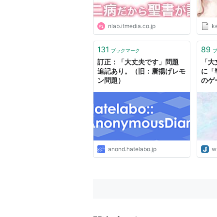
nlab.itmedia.co.jp
k
131
89
ブックマーク
訂正：「大丈夫です」問題
「大
追記あり。（旧：唐揚げレモ
に「
ン問題）
のゲ
みの
anond.hatelabo.jp
w