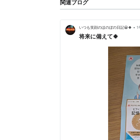
関連ブログ
•
いつも笑顔のほのぼの日記😀🍀
1
将来に備えて🍀