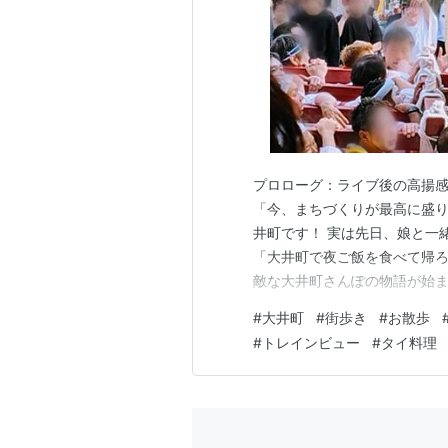
プロローグ：ライブ後の高揚感
「今、まちづくりが最高に盛り
井町です！ 実は先日、娘と一
「大井町で夜ご飯を食べて帰
敵な大井町さんぽの物語が始ま
ョイ、ワッショイ！」ともの
#
大井町
#
街歩き
#
お散歩
勢のいい声に誘われて覗いてみ
#
トレインビュー
#
タイ料理
赤くて立派な「天狗さん」！ 