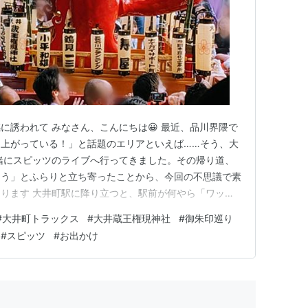
に誘われて みなさん、こんにちは😀 最近、品川界隈で
上がっている！」と話題のエリアといえば……そう、大
緒にスピッツのライブへ行ってきました。その帰り道、
ろう」とふらりと立ち寄ったことから、今回の不思議で素
ります 大井町駅に降り立つと、駅前が何やら「ワッシ
すごい熱気と歓声に包まれていました。お祭りの神輿の威
#
大井町トラックス
#
大井蔵王権現神社
#
御朱印巡り
ると…… なんと、神輿にどっしりと担がれていたのは、
#
スピッツ
#
お出かけ
あまりの珍しさに驚いて…