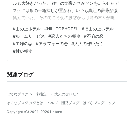
ルも大好きだった。 往年の文豪たちがペンを走らせたデ
スクには銀の一輪挿しが置かれ、いつも真紅の薔薇が微
笑んでいた。 その向こう側の腰窓からは庭の木々が眺め
られ、新緑の香りと鳥たちのさえずりが風で運ばれてき
#
山の上ホテル
#
HILLTOPHOTEL
#
旧山の上ホテル
た。 都心にいるというより、1枚の絵の中にいるようだっ
#
ルームサービス
#
恋人たちの朝食
#
不倫の恋
た。 テーブルにはおにぎりとお新香、そしてお味噌汁が
#
主婦の恋
#
アラフォーの恋
#
大人のぜいたく
湯気を立てていた。 それらを朝から訪ねてきた恋人と頂
#
甘い朝食
く時間は、 最高に贅沢（ぜいたく）だった。 ※オススメ
記事 kokoronotabi.com kokoronotabi.com kok…
関連ブログ
はてなブログ
>
未指定
>
大人のぜいたく
はてなブログ タグとは
ヘルプ
開発ブログ
はてなブログトップ
Copyright (C) 2001-
2026
Hatena.