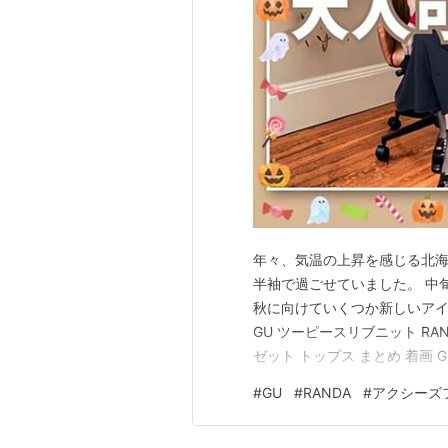
年々、気温の上昇を感じる北海
半袖で過ごせていました。 中
秋に向けていくつか新しいアイ
GU ツーピースリブニット RA
ゼット トップス まとめ 着画
したGUのトップス。 ツーピ
#
GU
#
RANDA
#
アクシーズ
いましたが、赤をチョイス！ ※
無いです。 久しぶ…