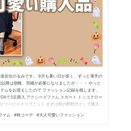
道在住のるみです。 9月も暑い日が多く、ずっと薄手の
旬以降は朝晩、羽織が必要になりましたが・・・ やっと
テムをお迎えしたので ファッション記録を残します。
NDAで3足購入 アクシーズファム スカート トッコクロー
 GU ツーピースリブニット まずは秋の即戦力として購入
ースで別々に着ることも可能です。 コーデしやすい黒と迷
ファム
#
秋コーデ
#
大人可愛いファッション
3990円で購入 生地もしっかりしているし、安っぽさが