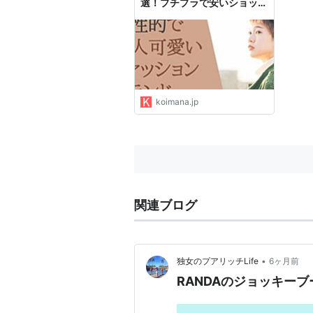
選！プチプラで安いショップ
も紹介
koimana.jp
関連ブログ
•
独女のプアリッチLife
6ヶ月前
RANDAのジョッキー