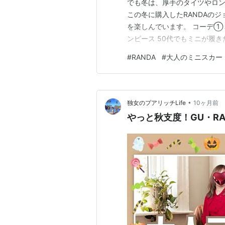
でも冬は、厚手のタイツやロ
この冬に購入したRANDAの
を楽しんでいます。 コーデ①
ンピース 50代でもミニが履
ブーツ 「NATURAL BEAU
#
RANDA
#
大人のミニスカー
を合わせたコーデ。 シルエッ
ても大丈夫！お友だ…
•
独女のプアリッチLife
10ヶ月前
やっと秋支度！GU・R