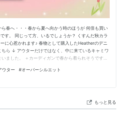
から春へ・・・春から夏へ向かう時のほうが 何倍も買い
です。 同じって方、いるでしょうか？ くすんだ秋カラ
に心惹かれます♪ 春物として購入したHeatherのデニ
こちら ↓ アウターだけではなく、中に来ているキャミワ
まいました。 ＋カーディガンで春から着られそうです。
ス着画はこちら ↓ 可愛らしいワンピースと合わせて
アウター
#
オーバーシルエット
ズなアウター。 ボリューム袖の服を着ていても ごわつ
入っ…
もっと見る