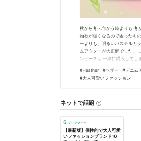
秋から冬へ向かう時よりも 冬
物欲が強くなるので困ったもの
ーよりも、明るいパステルカラー
ムアウターが大正解でした。 
ンピースも 一緒に購入してし
ちなみにモデルさんのワンピー
#
Heather
#
ヘザー
#
デニム
も、しっくりくるオーバーサイ
#
大人可愛いファッション
かずに羽織れるのでとても気に
ネットで話題
6
ブックマーク
【最新版】個性的で大人可愛
いファッションブランド10