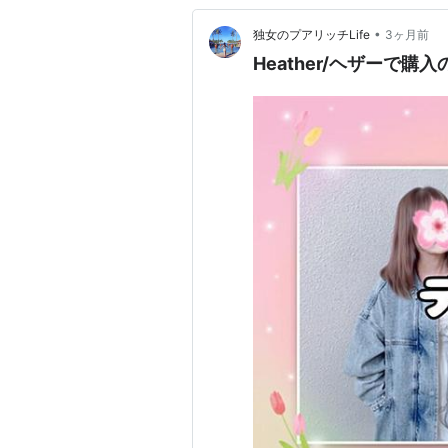
•
独女のプアリッチLife
3ヶ月前
Heather/ヘザーで購