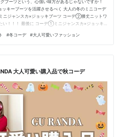
ングブーツという、心強い味方があるじゃないですか！
ジョッキーブーツを活躍させるべく 大人の冬のミニコーデ
ミニジャンスカ×ジョッキブーツ コーデ②膝丈ニットワ
きたい！！！ 最後に コーデ①ミニジャンスカ×ジョッキ
TY BASIC」のミニジャンスカに RANDAのジョッキーブーツ
ト
#
冬コーデ
#
大人可愛いファッション
トはキュートでも、落ち着いた色味なので 大人女性が着
ANDA 大人可愛い購入品で秋コーデ