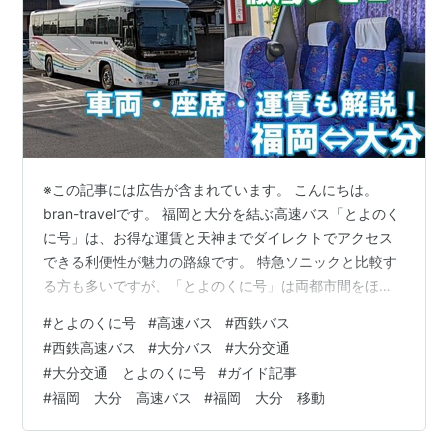
※この記事には広告が含まれています。 こんにちは。
bran-travelです。 福岡と大分を結ぶ高速バス「とよのく
に号」は、お得な運賃と天神までダイレクトでアクセス
できる利便性が魅力の路線です。 特急ソニックと比較す
る方も多いですが、「とよのくに号」は両都市間をほぼ
ノンストップで結ぶ点に特徴があり、今回はその魅力を
#
とよのくに号
#
高速バス
#
西鉄バス
深掘りします。 今回の記事では、「とよのくに号」の運
#
西鉄高速バス
#
大分バス
#
大分交通
行系統や車両・座席情報、車窓からの見どころスポット
#
大分交通 とよのくに号
#
ガイド記事
まで詳しく紹介します。 この記事はこのような読者にお
#
福岡 大分 高速バス
#
福岡 大分 移動
すすめ！ 「とよのくに号」について詳しく知りたい 福岡
～大分間を高速バスで移動したい 「とよのくに号」の座