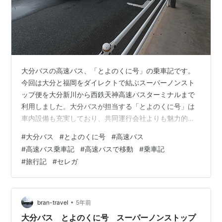
大分バスの高速バス、「とよのくに号」の乗車記です。
今回は大分と福岡をダイレクトで結ぶスーパーノンスト
ップ便を大分新川から西鉄天神高速バスターミナルまで
利用しました。大分バスが担当する「とよのくに号」は
車内設備も充実しており、共同運行会社よりも魅力的で
す。 旅の始まりは大分新川から 大分バスの「とよのくに
#
大分バス
#
とよのくに号
#
高速バス
号」の気になる車両は？ 大分バスの「とよのくに号」の
#
高速バス乗車記
#
高速バスで移動
#
乗車記
気になる座席や車内設備は？ 大分自動車道名物の濃霧を
#
旅行記
#
セレガ
楽しみながらの「とよのくに号」の旅 まとめ 乗車記録
関連記事 旅の始まりは大分新川から 今回の旅の始まりは
大分新川からです。大分新川は「とよのくに号」の始発
のバス停で、大分駅から車で７分程の…
•
bran-travel
5年前
大分バス とよのくに号 スーパーノンストップ