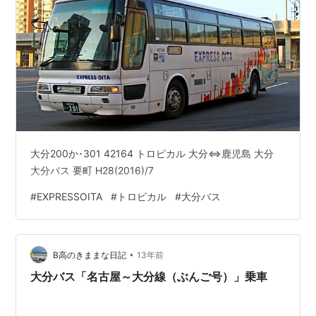
大分200か･301 42164 トロピカル 大分⇔鹿児島 大分
大分バス 要町 H28(2016)/7
#
EXPRESSOITA
#
トロピカル
#
大分バス
•
B高のきままな日記
13年前
大分バス「名古屋～大分線（ぶんご号）」乗車