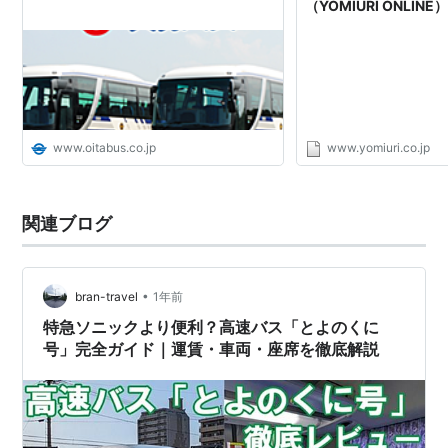
（YOMIURI ONLINE
www.oitabus.co.jp
www.yomiuri.co.jp
関連ブログ
•
bran-travel
1年前
特急ソニックより便利？高速バス「とよのくに
号」完全ガイド｜運賃・車両・座席を徹底解説