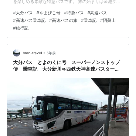
を楽しめる素敵な特急バスです。 旅の始まりは金池ター
ミナル 「やまびこ号」の予約方法・運賃 大分バス、「や
#
大分バス
#
やまびこ号
#
特急バス
#
高速バス
まびこ号」の気になる車両は？ 大分バス、「やまびこ
#
高速バス乗車記
#
高速バスの旅
#
乗車記
#
阿蘇山
号」の気になる座席や車内設備は？ 雄大な阿蘇の景色を
#
旅行記
楽しめる「やまびこ号」 まとめ 乗車記録 関連記事 旅の
始まりは金池ターミナル 今回の旅の始まりは大分駅から
徒歩で10分ほどの場所にある金池ターミナルです。大分
の高速バスや特急バスの主要なバス…
•
bran-travel
5年前
大分バス とよのくに号 スーパーノンストップ
便 乗車記 大分新川⇒西鉄天神高速バスターミ
ナル