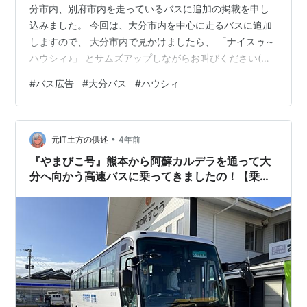
分市内、別府市内を走っているバスに追加の掲載を申し
込みました。 今回は、大分市内を中心に走るバスに追加
しますので、 大分市内で見かけましたら、 「ナイスゥ～
ハウシィ♪」 とサムズアップしながらお叫びください(笑)
元気は出ると思います(笑) よろしくお願いいたします。
#
バス広告
#
大分バス
#
ハウシィ
ではまた。ナイスゥ～な一日を♪ ランキング参加中ライフ
スタイル ランキング参加中悩める社長の集い ランキング
参加中育児・子育て ランキング参加中海外生活
•
元IT土方の供述
4年前
『やまびこ号』熊本から阿蘇カルデラを通って大
分へ向かう高速バスに乗ってきましたの！【乗車
記】