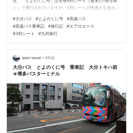
在、「とよのくに号」は全便4列シート（週末の1便を除
く）で運行されていますが、3列シートの快適さを改めて
実感しました。「とよのくに号」は2021年11月1日から
#
大分バス
#
とよのくに号
#
高速バス
「プラスシート1」というダブルシートサービス（追加料
#
高速バス乗車記
#
旅行記
#
エアロエース
金500円）を一部の運行便で提供していますが、3列シー
#
3列シート
#
九州旅行
トでの運行便を増やしてほしいですね。 旅の始まりは博
多バスターミナル 大分バスの「とよのくに号」の気にな
る車両は？ 大分バスの「とよのくに号」の気になる座席
や車内設備は？ 今は運行し…
•
bran-travel
6年前
大分バス とよのくに号 乗車記 大分トキハ前
⇒博多バスターミナル