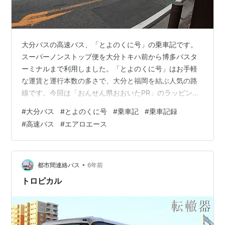
大分バスの高速バス、「とよのくに号」の乗車記です。
スーパーノンストップ便を大分トキハ前から博多バスタ
ーミナルまで利用しました。「とよのくに号」はお手軽
な運賃と運行本数の多さで、大分と福岡を結ぶ人気の路
線です。今回は「おんせん県おおいたPR」のラッピング
バスに乗車し、車窓から大分の景色を満喫したバス旅で
#
大分バス
#
とよのくに号
#
乗車記
#
乗車記録
した。 旅の始まりは大分トキハ前から とよのくに号の気
#
高速バス
#
エアロエース
になる車両は？ とよのくに号の気になる座席やコンセン
ト等の車内設備は？ 車窓から大分の景色を楽しみながら
のバス旅 まとめ 乗車データ 関連記事 旅の始まりは大分
トキハ前から 今回の旅の始まりは大分トキハ前からで
•
都市間連絡バス
6年前
す。大分トキハ前のバス停は大分の百…
トロピカル