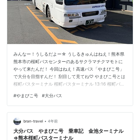
みんなー！うしるだよー☆ うしるきゅんはねえ！熊本県
熊本市の桜町バスセンターのあるサクラマチクマモトに
やって来たんだ！ 今回はねえ！高速バス「やまびこ号」
で大分を目指すんだ！ 刮目して見てね♡ やまびこ号とは
桜町バスターミナル 桜町バスターミナル 13:16 桜町バス
センター入線 車内 13:32 桜町バスターミナル 発車 14:01
#
やまびこ号
#
大分バス
益城インター口 到着 14:18 阿蘇くまもと空港 到着 14:20
阿蘇くまもと空港 発車 14:32 大津駅南口 到着 14:39 大
津駅南口 発車 14:46 大津IC 入場 14:57 阿蘇西IC 降りる
•
15:08 阿蘇駅 到着 15:17 宮地駅 …
bran-travel
4年前
大分バス やまびこ号 乗車記 金池ターミナル
⇒熊本桜町バスターミナル