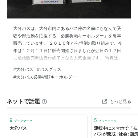
大分バスは、大分市内にあるバス停の名前にちなんで受
験や部活動を応援する「必勝祈願キーホルダー」を毎年
販売しています。 ２０１０年から恒例の取り組みで、今
年は１２月１１日に販売開始されましたが翌日の１２日
に通信販売申込受付終了となる人気企画です。 写真は今
年販売されたものではありませんが、実際に大分市内に
#
大分バス
#
バスグッズ
あるバス停の名前を使ったゲン担ぎの語呂合わせです。
#
大分バス必勝祈願キーホルダー
今年販売されたものは２種類①「勝負を乗り越えてと」
いう意味を込めて表が「勝負」、裏が「乗越」②「皆さ
んに春を」という思いで「皆春」、裏に大分バスのキャ
ネットで話題
もっと見る
ラクターが描かれています。 大分バスのホームページ 大
分バス 大分バスはキーホルダーの他にも、…
9
5
ブックマーク
ブックマーク
大分バス
運転中にスマホで「モ
バスが懲戒 : 社会 : 