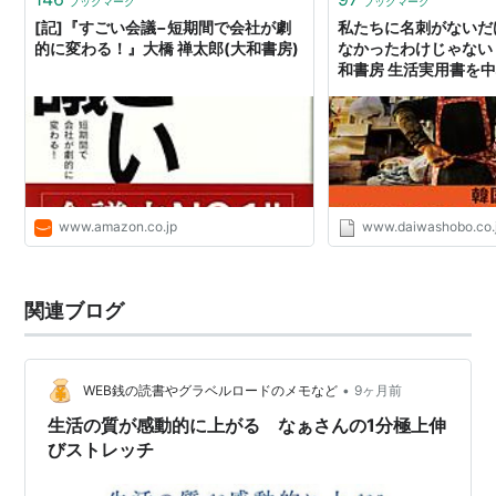
ブックマーク
ブックマーク
[記]『すごい会議−短期間で会社が劇
私たちに名刺がないだ
的に変わる！』大橋 禅太郎(大和書房)
なかったわけじゃない 
和書房 生活実用書を
www.amazon.co.jp
www.daiwashobo.co.
関連ブログ
•
WEB銭の読書やグラベルロードのメモなど
9ヶ月前
生活の質が感動的に上がる なぁさんの1分極上伸
びストレッチ