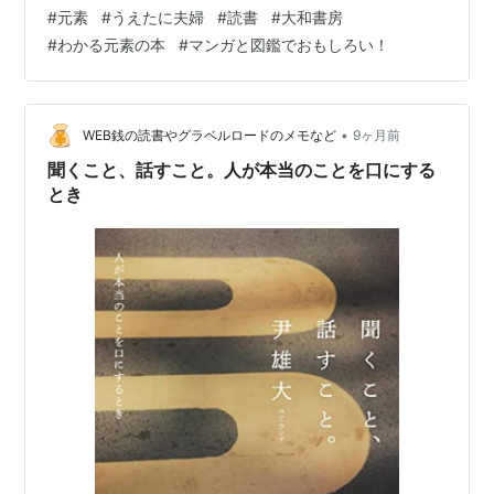
人の入門書としてもうってつけの本だと思います。学校
#
元素
#
うえたに夫婦
#
読書
#
大和書房
でも多分勉強したんだろうけど全く覚えていない……。
#
わかる元素の本
#
マンガと図鑑でおもしろい！
•
WEB銭の読書やグラベルロードのメモなど
9ヶ月前
聞くこと、話すこと。人が本当のことを口にする
とき