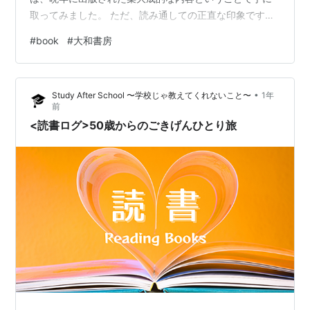
取ってみました。 ただ、読み通しての正直な印象です
が、少々中途半端な出来栄えのように感じました。半藤
#
book
#
大和書房
さんのいろいろな著作や論考、講演等からの採録を再構
成したものなので、いまひとつ焦点が拡散してしまった
のかもしれません。 とはいえ、もちろん、日本の将来の
•
Study After School 〜学校じゃ教えてくれないこと〜
1年
ために “歴史から学ぶ” という半藤さんの姿勢は不変で
前
す。その想いを伝えるメッセージの中から、特に私の関
<読書ログ>50歳からのごきげんひとり旅
心を惹いたところをひとつ書き留めておきまし…