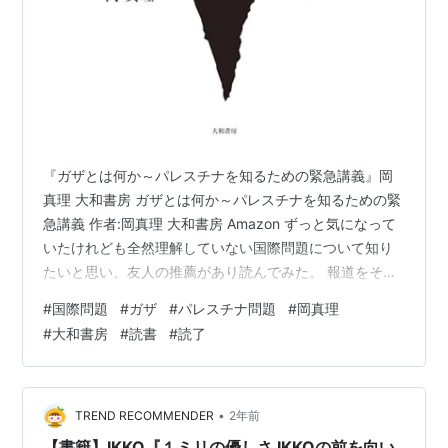
『ガザとは何か～パレスチナを知るための緊急講義』岡
真理 大和書房 ガザとは何か～パレスチナを知るための緊
急講義 作者:岡真理 大和書房 Amazon ずっと気になって
いたけれども全然理解していない国際問題について知り
たいと思い、友人の推薦があり読んでみた。 報道をその
まま聞くのではなく、歴史をしっかり知っていくこと、
#
国際問題
#
ガザ
#
パレスチナ問題
#
岡真理
そして現在起こっていることを自分が感じて判断するこ
#
大和書房
#
読書
#
読了
とが大事なんだと思った。 ガザで行われていることはジ
ェノサイドである。 大義名分は関係ないのだ。いったん
判断しようと棚上げをすること自体がジェノサイドへの
加担になってしまうのだ。 できることはなんでもある。
•
TREND RECOMMENDER
2年前
質疑応答を見てそうかと思っ…
【書籍】IKKO『１ミリの優しさ IKKOの前を向い