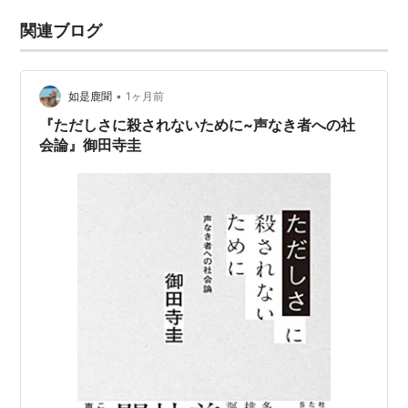
関連ブログ
•
如是鹿聞
1ヶ月前
『ただしさに殺されないために~声なき者への社
会論』御田寺圭