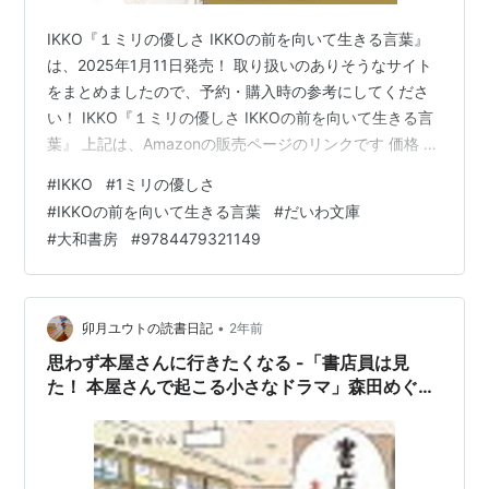
IKKO『１ミリの優しさ IKKOの前を向いて生きる言葉』
は、2025年1月11日発売！ 取り扱いのありそうなサイト
をまとめましたので、予約・購入時の参考にしてくださ
い！ IKKO『１ミリの優しさ IKKOの前を向いて生きる言
葉』 上記は、Amazonの販売ページのリンクです 価格 ：
1,100円（税込） 発売日 ：2025年1月11日 出版社 ：大和
#
IKKO
#
1ミリの優しさ
書房 商品コード：9784479321149 Amazon e-hon
#
IKKOの前を向いて生きる言葉
#
だいわ文庫
HMV&BOOKS online 紀伊國屋書店ウェブストア セブン
#
大和書房
#
9784479321149
ネットショッピング タワーレコードオンライン Neowing
ホンヤクラブ Yahoo!ショッピング ヨドバ…
•
卯月ユウトの読書日記
2年前
思わず本屋さんに行きたくなる -「書店員は見
た！ 本屋さんで起こる小さなドラマ」森田めぐみ
著