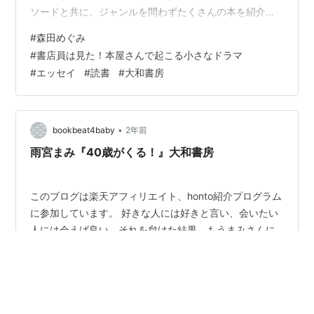
ソードと共に、ジャンルを問わずたくさんの本を紹介す
るエッセイです。筆致が軽妙で、一つ一つのエピソード
#
森田めぐみ
にクスリと笑わせられました。 ちなみに、私は恐らく世
#
書店員は見た！本屋さんで起こる小さなドラマ
間一般の人から見たらかなりの頻度（週一度以上）で書
#
エッセイ
#
読書
#
大和書房
店に行きます。そして毎回必ず店内をぐるぐると一通り
見てしまいます。当てもなく目に入った本を手に取って
少し読んでみる（時にはそのまま購入する）……そんな時
間が好きなのです。もちろん目的の本…
•
bookbeat4baby
2年前
雨宮まみ『40歳がくる！』大和書房