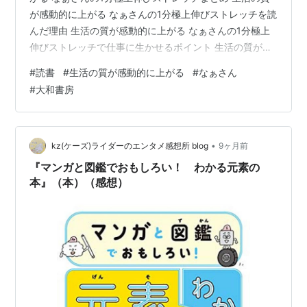
が感動的に上がる なぁさんの1分極上伸びストレッチを読
んだ理由 生活の質が感動的に上がる なぁさんの1分極上
伸びストレッチで仕事に生かせるポイント 生活の質が感
動的に上がる なぁさんの1分極上伸びストレッチの目次
#
読書
#
生活の質が感動的に上がる
#
なぁさん
生活の質が感動的に上がる なぁさんの1分極上伸びストレ
#
大和書房
ッチの感想 生活の質が感動的に上がる なぁさんの1分極
上伸びストレッチまとめ やっぱりストレッチが重要。そ
れ以上に運動が重要。 生活の質が感動的に上がる なぁさ
んの1分極上伸びストレッチを読んだ理由 健康に生活した
•
kz(ケーズ)ライダーのエンタメ感想所 blog
9ヶ月前
いので 生…
『マンガと図鑑でおもしろい！ わかる元素の
本』（本）（感想）