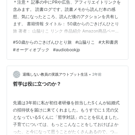
＊注意＊ 記事の中にPRや広告、アフィリエイトリンクを
含みます。 読書ログです。読書メモから読んだ本の感
想、気になったところ、読んだ後のアクションを共有し
ます。 書籍情報 タイトル： 50歳からのごきげんひとり
旅 著者： 山脇りこ リンク 作品紹介 Amazon商品ページ
より抜粋： 人生後半の楽しみは一人旅で決まり！ 50歳
#
50歳からのごきげんひとり旅
#
山脇りこ
#
大和書房
で一人旅をはじめ、 その楽しさの虜になった料理家が綴
#
オーディオブック
#
audiobookjp
る旅エッセイ。準備の仕方、国内・海外のおすすめプラ
ン、必ず行きたいお店情報など、一人旅を助けるノウハ
ウが満載！ この本を読んだきっかけ まもなく50代にな
ることと、夏休みに長崎に旅行に行こうかと話をしてい
•
退職しない教員の実践アウトプット生活
2年前
たときにこの本のタ…
哲学は役に立つのか？
先週は3年前に私が初任者研修を担当したSくんが結婚式
の招待状を届けに来てくれました。もうすでに１児の父
となっているSくんに「哲学対話」のことを伝えました。
子育てについては、もっとこんなことをしておけばよか
った、と今になって思うことがたくさんあるので、つい