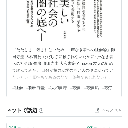
『ただしさに殺されないために~声なき者への社会論』御
田寺圭 大和書房 ただしさに殺されないために~声なき者
への社会論 作者:御田寺圭 大和書房 Amazon 友人の勧め
で読んでみた。 自分が極力立場の弱い人の側に立ってい
たいという気持ちがあるのだが（偽善かもしれない）、
これを読んでいたらその対立の側にいる人たちの主張し
#
社会
#
御田寺圭
#
大和書房
#
読書
#
読書垢
#
読了
ていることが、ネット上に溢れる口汚い言葉ではなく、
理路整然とした「理由」として立ち上がってきた。そう
か、このような感情の縁起でもってこういう考え方が成
ネットで話題
もっと見る
立していくのだなということがわかると、拒否感をそん
なに持たずにきくことができる。一方で自分が「こうあ
るべきだ」と頑なになっていて自…
146
97