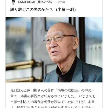
とを口にするときで仕事に生かせる…
•
OMOI-KOMI - 我流の作法 -
1年前
語り継ぐこの国のかたち （半藤 一利）
先日読んだ内田樹さんの著作「街場の成熟論」の中の一
章で、本書の解説文が紹介されていました。 いままでも
半藤一利さんの著作は何冊か読んでいたのですが、本書
は、晩年に出版された集大成的な内容ということで手に