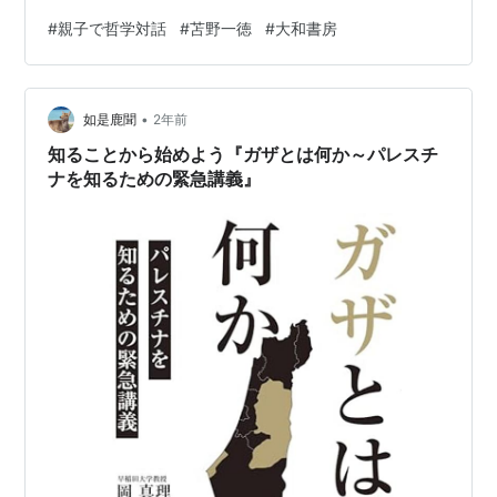
ついおせっかいになります。 「親子で哲学対話」（苫野
#
親子で哲学対話
#
苫野一徳
#
大和書房
一徳著）を読みました。哲学は難しすぎて意味がつかめ
なかったり、役に立たない感じがしたりして敬遠してい
ました。しかし、苫野先生の本に出合って、おもしろ
•
い、役に立つ、ということにやっと気が付きました。こ
如是鹿聞
2年前
の本も「おもしろそうだ」「これは使える」とうなずき
知ることから始めよう『ガザとは何か～パレスチ
ながら一気読みしました。 「親子で哲学対話 １…
ナを知るための緊急講義』