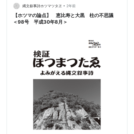
てしまった前回。 aviddance.hatebl…
•
縄文叙事詩ホツマツタヱ
2年前
【ホツマの論点】 恵比寿と大黒 柱の不思議
＜98号 平成30年8月＞