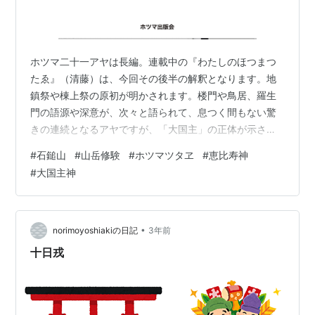
ホツマ二十一アヤは長編。連載中の『わたしのほつまつ
たゑ』（清藤）は、今回その後半の解釈となります。地
鎮祭や棟上祭の原初が明かされます。楼門や鳥居、羅生
門の語源や深意が、次々と語られて、息つく間もない驚
きの連続となるアヤですが、「大国主」の正体が示され
る部分には、「あれれ？」と意外に感じた方も多いと思
#
石鎚山
#
山岳修験
#
ホツマツタヱ
#
恵比寿神
います。馴染みの深い七福神の二大スター、恵比寿と大
#
大国主神
黒。アカデミズムの通説では、鯛を釣り上げる姿の恵比
寿が「唯一の日本古来の神」で、大黒は、ヒンズー教シ
ヴァ神が、大国主命＝素戔嗚尊の息子の大己貴命（おお
なむち）と習合したものと解釈されています。 ホツマ伝
•
norimoyoshiakiの日記
3年前
承を読み解けば、恵比寿は、カシマタチ（国譲り）に…
十日戎