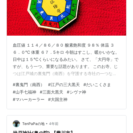
血圧値 １１４／８６／８０ 酸素飽和度 ９８％ 体温 ３
６．０℃ 体重 ６７．5キロ 今朝はすこし、暖かいかな。
日中は１５℃くらいになるみたい。 さて、「大円寺」で
すが、もう一つ、重要な話題があります。 このお寺、じ
つは江戸城の裏鬼門（南西）を守護する寺社の一つなの
です。 鬼門とは、北東の方位・方角のこと。日本では古
#
裏鬼門（南西）
#
江戸の三大黒天
#
だいこくさま
来より鬼の出入り方角であるとして忌むべき方角とされ
#
山手七福神
#
三面大黒天
#
シヴァ神
て、警戒されています。 鬼門はもともと古代中国の考え
#
マハーカーラー
#
大国主神
方で、その起源は古代中国の説話や歴史上の情勢・地形
の問題など諸説あります。 それが日本に伝来し、安倍晴
明で知られる陰陽道や神道、怨霊信仰などの影響を受け
て、不吉な方位として徐々に広…
•
TenPaPaの地
4年前
岩戸神社(奥の院) 【豊川市】