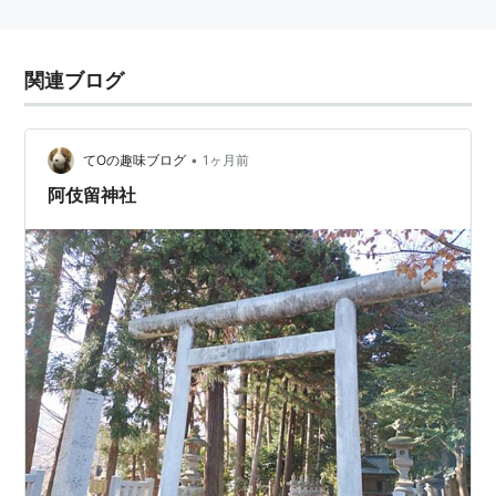
関連ブログ
•
てOの趣味ブログ
1ヶ月前
阿伎留神社