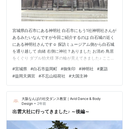
宮城県白石市にある神明社 白石市にもう1社神明社さんが
あるみたいなんですが今回ご紹介するのは 白石城の近く
にある神明社さんです☺️ 探訪ミュージアム側から白石城
を通り越して 由緒 右側に神社？ありました お清め 鳥居
をくぐり ダブル狛犬様 茅の輪が見えてきました♪ ここに
は強そうな狛犬様😎 大国主神 ではくぐります∞ 👏 左側
#
宮城県
#
白石市益岡町
#
御朱印
#
神明社
#
夏詣
の社務所？的なところで御朱印を頂きました。 右側には
#
益岡天満宮
#
不忘山稲荷社
#
大国主神
益岡天満宮 学問の神様ですね。 👏 奥には不忘山稲荷社
素通りしてきた白石城に向かいます！ ランキング参加中
御朱印（神社・仏閣）
大阪なんばの社交ダンス教室｜Avid Dance & Body
•
Design
2年前
出雲大社に行ってきました♪ ～後編～