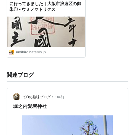
に行ってきました｜大阪市浪速区の御
朱印 - ウミノマトリクス
umihiro.hateblo.jp
関連ブログ
•
てOの趣味ブログ
1年前
堀之内愛宕神社