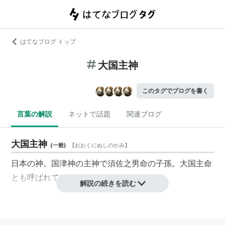
はてなブログ トップ
大国主神
このタグでブログを書く
言葉の解説
ネットで話題
関連ブログ
大国主神
(
一般
)
【
おおくにぬしのかみ
】
日本の神。国津神の主神で須佐之男命の子孫。大国主命
とも呼ばれている。
解説の続きを読む