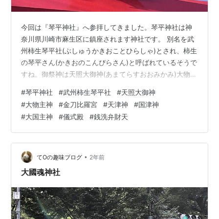
今回は『琴平神社』へ参拝してきました。琴平神社は神
奈川県川崎市麻生区に鎮座されます神社です。 別名を武
州柿生琴平社(ぶしゅうかきおことひらしゃ)とされ、柿生
の琴平さん(かきおのこんぴらさん)と呼ばれているそうで
すね。御祭神は天照大御神(あまてらすおおみかみ)大物主
神(おおものぬしのかみ)です。 朱塗の大きな鳥居に目を
#
琴平神社
#
武州柿生琴平社
#
天照大御神
奪われましたが、こちらは儀式殿(ぎしきでん)です。境内
#
大物主神
#
金刀比羅宮
#
天津神
#
国津神
の外の道路を右手へ進むと、琴平神社本殿への階段が見
#
大国主神
#
儀式殿
#
銭洗弁財天
えてきます。天照大御神(あまてらすおおみかみ)は伊勢の
神宮の神様、大物主神(おおものぬしのかみ)は四国讃岐の
金刀比羅宮(ことひらぐう)の神様です。 鳥居をくぐり急
勾配の階段を登り…
•
てOの趣味ブログ
2年前
大國魂神社