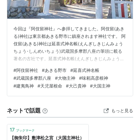
今回は『阿伎留神社』へ参拝してきました。阿伎留(あき
る)神社は東京都あきる野市に鎮座されます神社です。 阿
伎留(あきる)神社は延喜式神名帳(えんぎしきじんみょう
ちょう･しんめいちょう)武蔵国多摩郡八座の筆頭に載る
著名の古社です。延喜式神名帳(えんぎしきじんみょうち
ょう)とは平安時代中期に完成した全50巻の法典なんだそ
#
阿伎留神社
#
あきる野市
#
延喜式神名帳
うです。 その延喜式神名帳(えんぎしきじんみょうちょ
#
武蔵国多摩郡八座
#
大物主神
#
味耜高彦根神
う)に記載された多摩郡の有力社は、多摩八座の筆頭とさ
#
建夷鳥神
#
天児屋根命
#
大己貴神
#
大国主神
れる東京都あきる野市の阿伎留神社(あきるじんじゃ)、東
京都府中市の小野神社(おのじんじゃ)、東京都調布市の布
多天神社(ふだてんじんじゃ)、東京都稲城市の大麻止乃豆
ネットで話題
もっと見る
乃天神社(おおま…
17
ブックマーク
【御朱印】敷津松之宮（大国主神社）