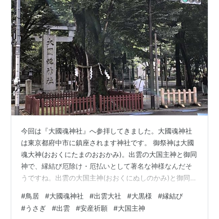
今回は『大國魂神社』へ参拝してきました。大國魂神社
は東京都府中市に鎮座されます神社です。 御祭神は大國
魂大神(おおくにたまのおおかみ)。出雲の大国主神と御同
神で、縁結び厄除け・厄払いとして著名な神様なんだそ
うですね。出雲の大国主神(おおくにぬしのかみ)と御同神
である大國魂大神(おおくにたまのおおかみ)は、武蔵国の
#
鳥居
#
大國魂神社
#
出雲大社
#
大黒様
#
縁結び
守り神なんだそうです。 府中駅から馬場大門欅並木を歩
#
うさぎ
#
出雲
#
安産祈願
#
大国主神
いて、大國魂神社の大鳥居前まで続いています。参道の