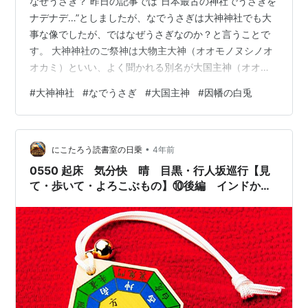
なぜうさぎ？ 昨日の記事では”日本最古の神社でうさぎを
ナデナデ…”としましたが、なでうさぎは大神神社でも大
事な像でしたが、ではなぜうさぎなのか？と言うことで
す。 大神神社のご祭神は大物主大神（オオモノヌシノオ
オカミ）といい、よく聞かれる別名が大国主神（オオク
ニヌシノミコト）といいます。 その成り立ちは、古事記
#
大神神社
#
なでうさぎ
#
大国主神
#
因幡の白兎
や日本書紀に記されていて、『古事記』によれば、大物
主大神が出雲の大国主神の前に表れ、国造り（くにつく
り）を成就させる為に「我をば倭の青垣、東の山の上に
•
いつきまつれ」と三輪山に祀られることを望んだとあり
にこたろう読書室の日乗
4年前
ます。 また、『日本書紀』でも同様の伝承が記され、二
0550 起床 気分快 晴 目黒・行人坂巡行【見
神の問答で大物主大神は大国主神の「幸魂…
て・歩いて・よろこぶもの】⑩後編 インドから
行人坂へ。大黒天の長い長い旅路とは。