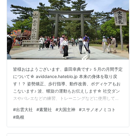
皆様おはようございます、森田幸典です♪ ５月の月間予定
について☆ aviddance.hateblo.jp 本来の身体を取り戻
す！？ 姿勢矯正、歩行指導、動作改善、ボディケアもお
こないます♪ 波、螺旋の運動もお伝えします☆ 社交ダン
スやバレエなどの練習、トレーニングなどに使用してい
ただける貸しフロア（レンタルスペース、スタジオ）あ
#
出雲大社
#
素鵞社
#
大国主神
#
スサノオノミコト
ります♪ ※1時間600円～ 『社交ダンス人気ブログランキ
#
島根
ング』は皆様の応援が頼りです！ 励みになりますので、
一日一回こちらのバナーをクリックして応援お願いいた
しますm(_ _)m 「平和そば」さんのところまでで終わっ