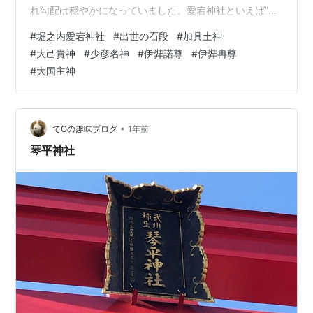
れ勾配は穏やかになっていました。愛宕神社といえば”出
世の石段”が印象的なので、仕事運を真っ先に考えてしま
#
堀之内愛宕神社
#
出世の石段
#
加具土神
いそうになります。 堀之内愛宕神社の御祭神は、"加具土
#
大己貴神
#
少彦名神
#
伊弉諾尊
#
伊弉冉尊
神(かぐつちのかみ)"、"大己貴神(おおなむちのか
#
大国主神
み)"、"少彦名神(すくなひこなのかみ)"です。"加具土神
(かぐつちのかみ)"は記紀に登場する火の神様です。"伊弉
諾尊(いざなぎのみこと)""伊弉冉尊(いざなみのみこと)"の
間に生まれますが…
•
てOの趣味ブログ
1年前
琴平神社