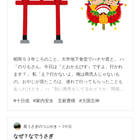
昭和５３年ころのこと。大学地下食堂でハチヤ君と。 ハ
「のりもさん、今日は『とおかえびす』ですよ。行かれ
ます？」 私「え？行かないよ。俺は商売人じゃないも
の。おやじが居たころは、連れて行ってもらったことも
あったけどさ」 ハ「別に商売をしてるかどうか、関係な
いのに・・・家内安全、五穀豊穣って別のお願いをする
#
十日戎
#
家内安全 五穀豊穣
#
大国主神
ことだってあるんですよ」 私「そうなの？」 ハ「そうで
すよ。えべっさんっていうのは、本来、海の神さまなん
ですよ。だから、どんな絵でも、釣り竿と大きな鯛をか
•
かえてるでしょ？」 私「なるほど、だけどなんで商売の
黒うさぎのつぶやき
3年前
神さまになるんだろ？」 ハ「ま、そこが大阪らしいとい
なぜ？なでうさぎ