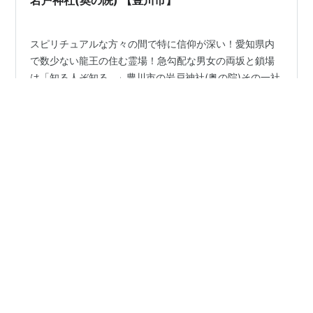
スピリチュアルな方々の間で特に信仰が深い！愛知県内
で数少ない龍王の住む霊場！急勾配な男女の両坂と鎖場
は「知る人ぞ知る…」豊川市の岩戸神社(奥の院)その一社
紹介 目次 先ずは動画からどうぞ 岩戸神社(奥の院)ってど
んな神社？ 岩戸神社(奥の院)参拝時の注意点‼︎ 駐車場あ
るの？ お手洗いは？ そもそも大己貴命とってどんな神様
#
岩戸神社
#
岩戸神社奥の院
#
豊川市
なの？ この際、参拝しておきたい！大己貴命を祀る神社
#
本宮山奥の院
#
本宮山
#
大己貴命
#
大国主神