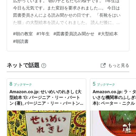
広がっています。 朝の子どもたちの様子です。 1年生は
今日も元気です。また変顔を要求されました…。 今日は
図書委員さんによる読み聞かせの日です。 「長靴をはい
た猫」の大型絵本を読んでくれました。 読んだ後に、図
書委員さんが好きな場面について話してくれたり、クイ
#
朝の教室
#
1年生
#
図書委員読み聞かせ
#
大型絵本
ズを出してくれたりしました。 1年生もしっかり聴いてい
#
朝読書
ました。 2年生は今日「水色の日」なんだそうです。み
んな水色系の服を身に着けています。 3年教室です。
「先生の眼鏡を食べてください！」 何の話？ 4年教室で
ネットで話題
もっと見る
は朝読書の真っ最中。 5年教室も朝読書。しっとりと一
日のスタートです。 6年教…
8
5
ブックマーク
ブックマーク
Amazon.co.jp: せいめいのれきし (大
Amazon.co.jp: ラ
型絵本 1): バージニア・リー・バート
いさな機関車のふしぎな
ン (著), バージニア・リー・バートン
本): ペーター・ニクル 
(イラスト), いしいももこ (翻訳): 本
(翻訳), ビネッテ・シ
スト): 本