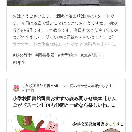
おはようございます。1週間の始まりは雨のスタートで
す。今日は校庭で遊ぶことはできなさそうですね。 朝の
教室の様子です。 1年教室です。今日も大きな声であいさ
つができました。明るい声に元気をもらいました。 2年
教室です。朝の準備は終わったかな？ 東階段を上がっ
て、6年教室です。朝学習が始まっています。 5年教室で
#
朝の教室
#
図書委員
#
大型絵本
#
読み聞かせ
す。今日も元気に「Good morning！」 4年教室です。4
#
1年生
年生も元気にあいさつしてくれました。 3年教室です。
今日の朝は担任の先生がいないようですが、朝の準備を
自分たちで頑張っています。 さて、今日は図書委員さん
小学校図書館司書MARIママ、読み聞かせ絵本紹介します！
が1年生に大型絵本の読み聞かせをしてくれました。 読ん
•
1年前
でくれたのは、6…
小学校図書館司書おすすめ読み聞かせ絵本【りん
ごがドスーン】雨も仲間と一緒なら楽しいね。大
型絵本の扱い方は？