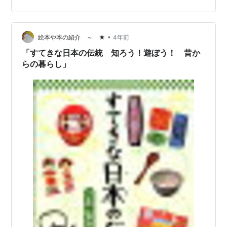
は大人が読んで子供を抱きしめる本のような気もし
て……。子供自身はどう受け止めるのかなぁと、ちょっと
悩む。親子が一緒の場でこその作品なのかなぁと言う気
が。 そう言う意味では「おこる」がいいかなぁ。 月曜日
•
絵本や本の紹介 ～ ★
4年前
に読んだ児童書「れいぞうこのなつやすみ…
「すてきな日本の伝統 知ろう！遊ぼう！ 昔か
らの暮らし」