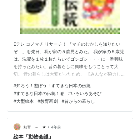
Eテレ コノマチ リサーチ！ 「マチのむかしを知りたい
ぞ！」を先日、我が家の５歳児とみた。 我が家の５歳児
は、洗濯を１枚１枚たらいでゴシゴシ・・・に一番興味
を持ったみたい。昔の暮らしに興味をもつことって大
切。 昔の暮らしは大変だったため、 【みんなが協力しな
いとできなかった】 生活の道具は、便利な暮らしをした
#
知ろう！遊ぼう！すてきな日本の伝統
いという思いと共に少しずつ変化していったこともわか
#
すてきな日本の伝統１巻
#
いろいろあそび
った。 NHK for Schoolで好きな時にみれるのが嬉しい。
#
大型絵本
#
教育画劇
#
昔からの暮らし
https://www2.nhk.or.jp/school/movie/outline.cgi?
das_id=D0005120426_00000 【楽しいポイント♪】 ※
５…
•
知育 ～ ★
4年前
絵本「動物会議」