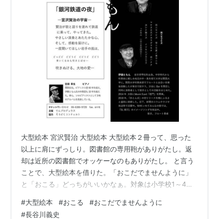
大型絵本 宮沢賢治 大型絵本 大型絵本２冊って、思った
以上に肩にずっしり。図書館の専用鞄がありがたし。返
却は近所の図書館でオッケーなのもありがたし。 と言う
ことで、大型絵本を借りた。「おこだでませんように」
と「おこる」どっちがいいかなぁ。対象は小学校1～4年
生。おこられてばかりの子の話と、おこってしまうこと
#
大型絵本
#
おこる
#
おこだでませんように
の話。 良いなぁと思いつつ、「おこだでませんように」
#
長谷川義史