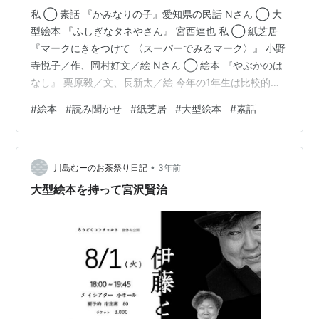
私 ◯ 素話 『かみなりの子』愛知県の民話 Nさん ◯ 大
型絵本 『ふしぎなタネやさん』 宮西達也 私 ◯ 紙芝居
『マークにきをつけて 〈スーパーでみるマーク〉』 小野
寺悦子／作、岡村好文／絵 Nさん ◯ 絵本 『やぶかのは
なし』 栗原毅／文、長新太／絵 今年の1年生は比較的大
人しくて行儀がいい。2年生の男子がやんちゃで、盛んに
#
絵本
#
読み聞かせ
#
紙芝居
#
大型絵本
#
素話
茶々を入れる。それでも、今日はかなり落ち着いて聴い
てくれた。 私 ◯ 素話 『かみなりの子』 久しぶりに昔話
を語った。みんなよく聴いてくれた。それぞれ頭の中に
•
情景が浮かんだかな？ Nさん ◯ 大型絵本 『ふしぎなタ
川島むーのお茶祭り日記
3年前
ネやさん』 「あ、知ってる～」「見たことある」と声が
大型絵本を持って宮沢賢治
上…