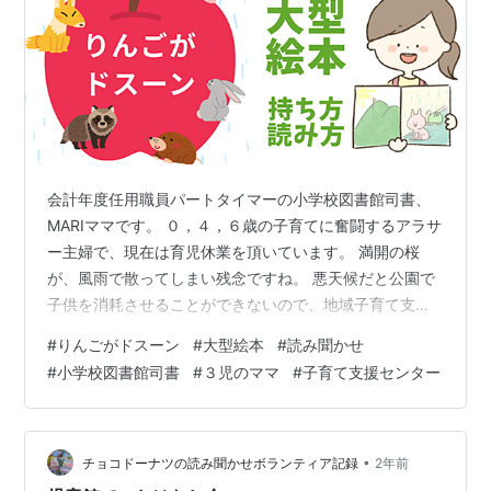
会計年度任用職員パートタイマーの小学校図書館司書、
MARIママです。 ０，４，６歳の子育てに奮闘するアラサ
ー主婦で、現在は育児休業を頂いています。 満開の桜
が、風雨で散ってしまい残念ですね。 悪天候だと公園で
子供を消耗させることができないので、地域子育て支援
センターで過ごした土日でした。 地域子育て支援センタ
#
りんごがドスーン
#
大型絵本
#
読み聞かせ
ーの読み聞かせ絵本 大型絵本の理想の扱い方 絵本【りん
#
小学校図書館司書
#
３児のママ
#
子育て支援センター
ごがドスーン】 地域子育て支援センターの読み聞かせ絵
本 小学校３年生まで利用できる施設で、悪天候というこ
ともあり、大混雑のセンターでした。 お昼前に、手遊び
や読み聞かせ、体操の小イベントがあり、読み聞かせさ
•
チョコドーナツの読み聞かせボランティア記録
2年前
れていたのは【りんごがドスーン…