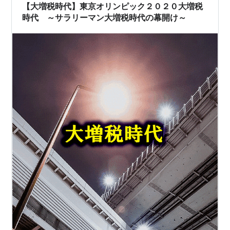
(https://www.irasutoya.com/…
【大増税時代】東京オリンピック２０２０大増税
時代 ～サラリーマン大増税時代の幕開け～