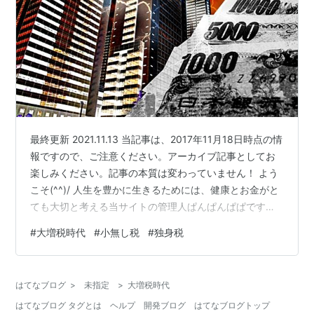
最終更新 2021.11.13 当記事は、2017年11月18日時点の情
報ですので、ご注意ください。アーカイブ記事としてお
楽しみください。記事の本質は変わっていません！ よう
こそ(^^)/ 人生を豊かに生きるためには、健康とお金がと
ても大切と考える当サイトの管理人ぱんぱんぱぱです。
さて、2017年10月に衆議院選挙が終わり、次の国政選挙
#
大増税時代
#
小無し税
#
独身税
は2019年の夏の参議院選挙までありません。 国政選挙が
ない年は、増税する絶好のチャンスです。（by財務省）
我が国は、国の借金が900兆円、地方の借金も200兆円と
はてなブログ
>
未指定
>
大増税時代
想像もつかないほどの借金漬けとなっているからです。
はてなブログ タグとは
ヘルプ
開発ブログ
はてなブログトップ
早速に、来年度からの大増税が検討され始めま…