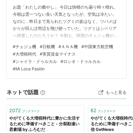
お題「わたしの癒やし」 今日は快晴のち曇り時々晴れ。
今朝は雲一つない良い天気となったが、空気は冷たい。
なのに、昨日まで見られたツグミの姿はなく、ツバメば
かりが田んぼ周辺を飛び廻っていた。ツグミはシベリア
へ帰還したのだろうか？ 今朝も、韓国のチェジュ機が飛
んでいるのを目撃した。このところ、ほぼ毎日のように
#
チェジュ機
#
日航機
#
ＡＮＡ機
#
中国東方航空機
飛来する。 その様子は次の写真（Ｘ投稿を含め、６枚）
#
大増税時代
#
実質賃金マイナス
のとおりである。 ❶大増税時代の始まり（国民年金、介
#
シャイラ・ドゥルカル
#
ロシオ・ドゥルカル
護保険料、森林環境税）か
#
Mi Loca Pasión
(>_<)https://t.co/H0CFxPnqHUhttps://t.co/jsjwu6HAdf
https://t.co/MEx5OwJX4nhttps://t…
ネットで話題
もっと見る
2072
62
ブックマーク
ブックマーク
やがてくる大増税時代に豊かに生活す
やがてくる大増税時代
るために準備すべきこと - 分裂勘違い
るために準備すべきこ
君劇場 by ふろむだ
信 GetNews