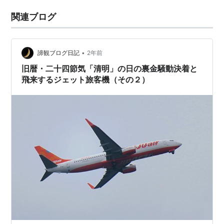
関連ブログ
•
諦観ブログ日記
2年前
旧暦・二十四節気「清明」の日の裏金騒動決着と
飛来するジェット旅客機（その２）