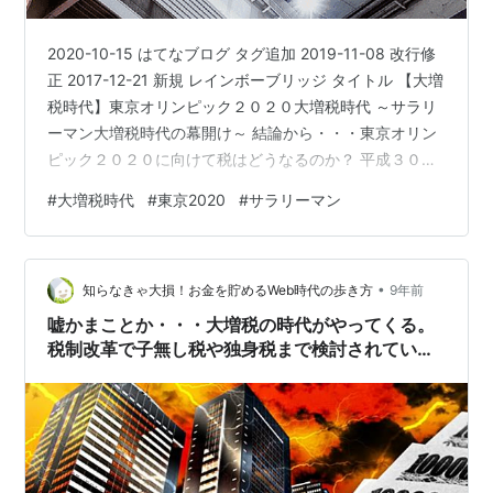
2020-10-15 はてなブログ タグ追加 2019-11-08 改行修
正 2017-12-21 新規 レインボーブリッジ タイトル 【大増
税時代】東京オリンピック２０２０大増税時代 ～サラリ
ーマン大増税時代の幕開け～ 結論から・・・東京オリン
ピック２０２０に向けて税はどうなるのか？ 平成３０年
度税制改正大綱案の内容(所得税について) 給与所得者 年
#
大増税時代
#
東京2020
#
サラリーマン
金生活者 寡婦控除 全体 具体的なサラリーマンの人の増
税額は？ 控除とは・・・ 年収１０３万の壁の意味 地方
税との兼ね合い(住民税について) 平成３０年度地方税制
•
改正(案)について 年収１３０万円で社会保険料が襲って
知らなきゃ大損！お金を貯めるWeb時代の歩き方
9年前
くる 働き方を考える 個人の増…
嘘かまことか・・・大増税の時代がやってくる。
税制改革で子無し税や独身税まで検討されている
らしい。