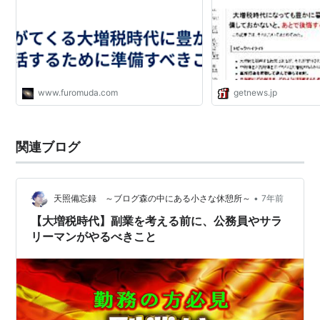
www.furomuda.com
getnews.jp
関連ブログ
•
天照備忘録 ～ブログ森の中にある小さな休憩所～
7年前
【大増税時代】副業を考える前に、公務員やサラ
リーマンがやるべきこと