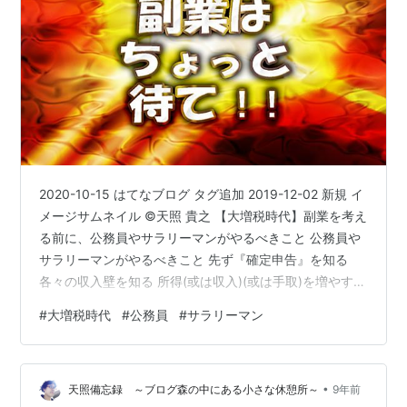
2020-10-15 はてなブログ タグ追加 2019-12-02 新規 イ
メージサムネイル ©天照 貴之 【大増税時代】副業を考え
る前に、公務員やサラリーマンがやるべきこと 公務員や
サラリーマンがやるべきこと 先ず『確定申告』を知る
各々の収入壁を知る 所得(或は収入)(或は手取)を増やすた
めの手順 自己紹介(プロフィールや過去記事にて) ◆出
#
大増税時代
#
公務員
#
サラリーマン
典、転記、参考、引用◆◇その他、著作権の定められた
条件(範囲)での利用◇筆者の知識、経験筆者撮影物、制作
物画像「フリー素材ぱくたそ
•
（https://www.pakutaso.com/）」「いらすとや
天照備忘録 ～ブログ森の中にある小さな休憩所～
9年前