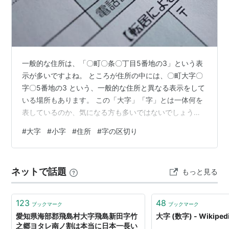
一般的な住所は、「〇町〇条〇丁目5番地の3」という表
示が多いですよね。 ところが住所の中には、〇町大字〇
字〇5番地の3 という、一般的な住所と異なる表示をして
いる場所もあります。 この「大字」「字」とは一体何を
表しているのか、気になる方も多いではないでしょう
か。 そこで、今回は住所に表示されている「大字」「小
#
大字
#
小字
#
住所
#
字の区切り
字」「字」とは何か？ これらが付いている住所はどこで
区切るのか？省略することは可能なのか？などについて
解説します。 ***目次*** 大字・小字・字にはどのような
ネットで話題
もっと見る
意味があるの？ 大字とは？ 小字とは？ 字とは？ 住居表
示と登記簿上の住所の違いは？ 住居表示 「字」は住所の
中で、どのように区…
123
48
ブックマーク
ブックマーク
愛知県海部郡飛島村大字飛島新田字竹
大字 (数字) - Wikiped
之郷ヨタレ南ノ割は本当に日本一長い