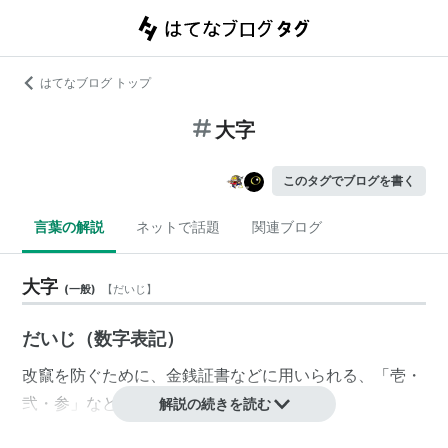
はてなブログ トップ
大字
このタグでブログを書く
言葉の解説
ネットで話題
関連ブログ
大字
(
一般
)
【
だいじ
】
だいじ（数字表記）
改竄を防ぐために、金銭証書などに用いられる、「壱・
弐・参」などの数字
解説の続きを読む