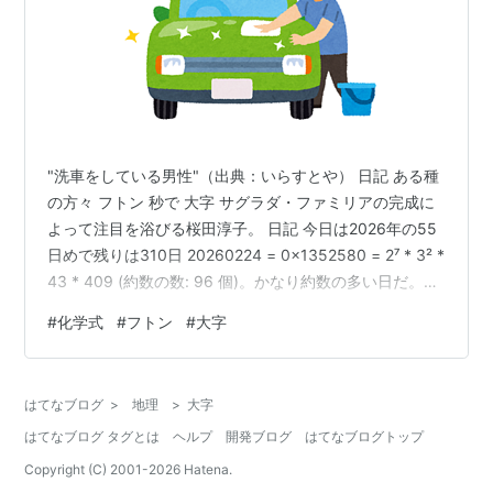
"洗車をしている男性"（出典：いらすとや） 日記 ある種
の方々 フトン 秒で 大字 サグラダ・ファミリアの完成に
よって注目を浴びる桜田淳子。 日記 今日は2026年の55
日めで残りは310日 20260224 = 0x1352580 = 2⁷ * 3² *
43 * 409 (約数の数: 96 個)。かなり約数の多い日だ。今
年、一番約数が多いのは 20260422 = 2 * 33 * 72 * 13 *
#
化学式
#
フトン
#
大字
19 * 31 の 192 個で、96個は同率６位（他に２日）だ。
今朝の手稲山。2026.02.24 ある種の方々 ある種の方々
は 数式 と 元素記号（化学式・化学反応式も） を極端に
はてなブログ
>
地理
>
大字
嫌う…
はてなブログ タグとは
ヘルプ
開発ブログ
はてなブログトップ
Copyright (C) 2001-
2026
Hatena.