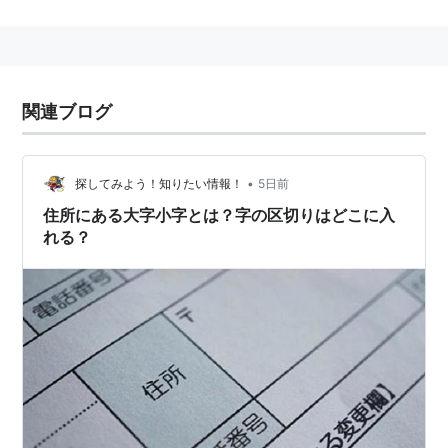
大字
(
地理
)
【
おおあざ
】
おおあざ（地名表記）
住所表記・行政区画において、市区町村の下に置かれる
関連ブログ
地名。
一般に「
字
（
小字
）」が集まった比較的広い地域。
•
探してみよう！知りたい情報！
5日前
住所にある大字小字とは？字の区切りはどこに入
れる？