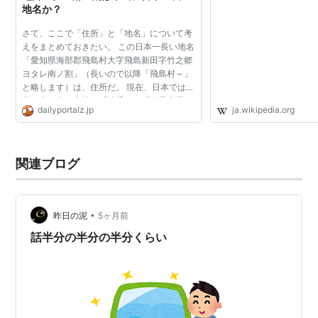
地名か？
さて、ここで「住所」と「地名」について考
えをまとめておきたい。 この日本一長い地名
「愛知県海部郡飛島村大字飛島新田字竹之郷
ヨタレ南ノ割」（長いので以降「飛島村～」
と略します）は、住所だ。 現在、日本では住
所を書き表す方法は「地番」と「住居表示」
dailyportalz.jp
ja.wikipedia.org
の２種類あり、飛島村～は地番の部類に入
る。 ここでふと「...
関連ブログ
•
昨日の泥
5ヶ月前
話半分の半分の半分くらい