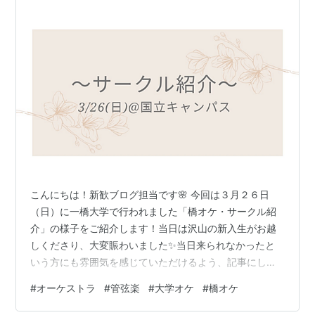
こんにちは！新歓ブログ担当です🌸 今回は３月２６日
（日）に一橋大学で行われました「橋オケ・サークル紹
介」の様子をご紹介します！当日は沢山の新入生がお越
しくださり、大変賑わいました✨当日来られなかったと
いう方にも雰囲気を感じていただけるよう、記事にしま
したので是非最後までご覧ください👀 👇サークル紹介会
#
オーケストラ
#
管弦楽
#
大学オケ
#
橋オケ
場の入り口です👇 サークル紹介では、楽器やセクション
ごとに小さいグループに分かれ、橋オケの普段の練習や