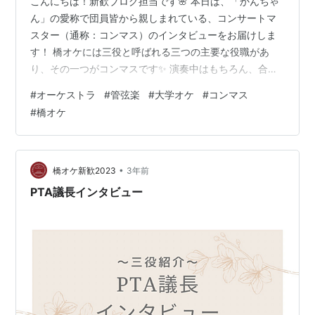
こんにちは！新歓ブログ担当です🌸 本日は、「かんちゃ
ん」の愛称で団員皆から親しまれている、コンサートマ
スター（通称：コンマス）のインタビューをお届けしま
す！ 橋オケには三役と呼ばれる三つの主要な役職があ
り、その一つがコンマスです✨ 演奏中はもちろん、合奏
後の振り返りの共有なども通じてオケ全体をまとめ、そ
#
オーケストラ
#
管弦楽
#
大学オケ
#
コンマス
して支えてくださっているコンマス、音楽に真摯に向き
#
橋オケ
合う姿は団員皆の憧れです✨そしてなんといっても真面
目なだけじゃない！合宿では持参したちいかわかるたで
誰よりも盛り上がっちゃうお茶目な一面もあります😆 そ
んな素敵なコンマスと橋オケで一緒に演奏しませんか？
•
橋オケ新歓2023
3年前
（ちなみに写真は国立のロージナ茶房です！ワ…
PTA議長インタビュー