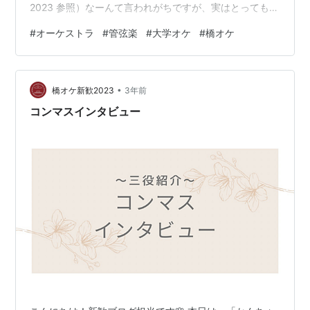
2023 参照）なーんて言われがちですが、実はとっても練
習熱心で真面目なんです！ 皆さんもこれを読めば、彼の
#
オーケストラ
#
管弦楽
#
大学オケ
#
橋オケ
新しい一面が知れるはず！デリカシーのなさは直接会っ
て確かめてくださいね😉 新歓委員長のお仕事内容を教え
てください！ 橋オケ代表として新入生歓迎委員会が開催
•
する集まりに参加したり、新歓の各係と新歓のために準
橋オケ新歓2023
3年前
備するものを相談したり、正直新歓に関してなんでもや
コンマスインタビュー
るって感じです笑 1年間活動し…