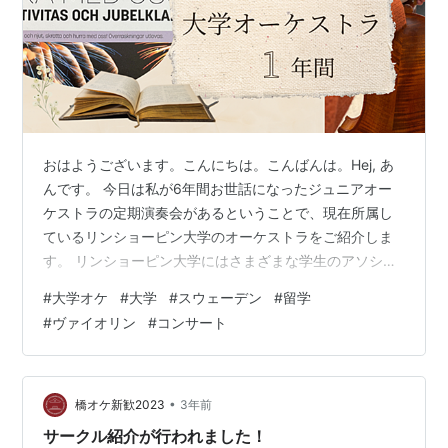
おはようございます。こんにちは。こんばんは。Hej, あ
んです。 今日は私が6年間お世話になったジュニアオー
ケストラの定期演奏会があるということで、現在所属し
ているリンショーピン大学のオーケストラをご紹介しま
す。 リンショーピン大学にはさまざまな学生のアソシエ
ーション（サークルや部活のようなもの）があります
#
大学オケ
#
大学
#
スウェーデン
#
留学
が、オーケストラもその一つです。同時に、音楽科の授
#
ヴァイオリン
#
コンサート
業でもあるようで、履修登録したら単位に反映されま
す。私は昨年は余裕がなかったので登録しませんでした
が、今年はしてみようと思っています。 多くのアソシエ
ーションは入るためにお金がかかりますが、オーケスト
•
橋オケ新歓2023
3年前
ラは無料で参加できます。その代わり、参加す…
サークル紹介が行われました！