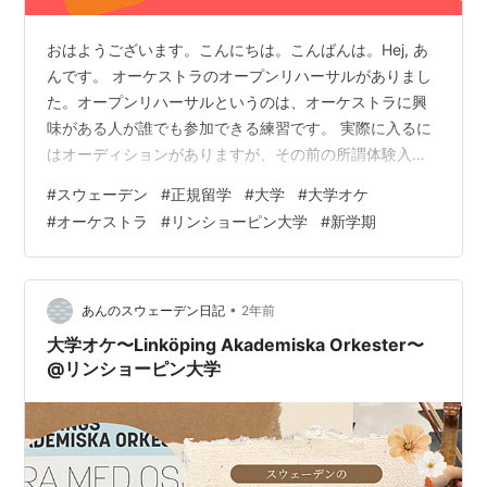
おはようございます。こんにちは。こんばんは。Hej, あ
んです。 オーケストラのオープンリハーサルがありまし
た。オープンリハーサルというのは、オーケストラに興
味がある人が誰でも参加できる練習です。 実際に入るに
はオーディションがありますが、その前の所謂体験入部
みたいな感じです。 オーケストラについては以前すでに
#
スウェーデン
#
正規留学
#
大学
#
大学オケ
投稿しているので、こちらをご覧ください。 大学オケ〜
#
オーケストラ
#
リンショーピン大学
#
新学期
Linköping Akademiska Orkester〜 @リンショーピン大
学 - あんのスウェーデン日記 今回のオープンリハーサル
では、以下の曲を弾きました。 Suite of dances Harry
Potter and Pr…
•
あんのスウェーデン日記
2年前
大学オケ〜Linköping Akademiska Orkester〜
@リンショーピン大学