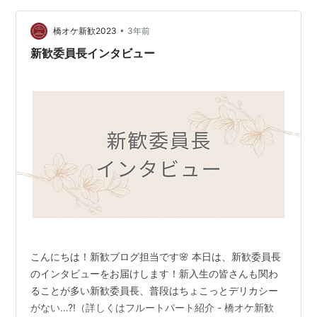
年間スケジュール、イベント等についてご説明しまし
•
た！ ご説明といっても全く堅苦しいものではなく、出身
橋オケ新歓2023
3年前
地、中高の部活動の話など、雑談も大いに盛り上がりま
新歓委員長インタビュー
した😆楽しそう！ 👇新入生と楽しくお話ししてい…
こんにちは！新歓ブログ担当です🌸 本日は、新歓委員長
のインタビューをお届けします！新入生の皆さんも関わ
ることが多い新歓委員長、普段はちょこっとデリカシー
がない…?!（詳しくはフルートパート紹介 - 橋オケ新歓