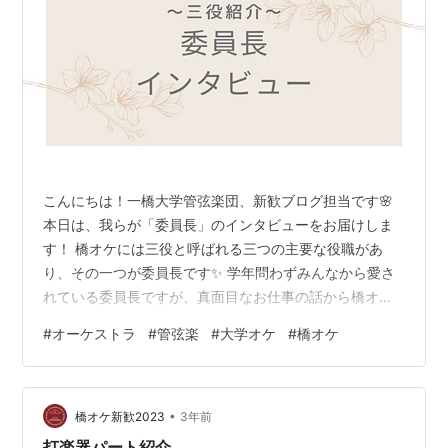
こんにちは！一橋大学管弦楽団、新歓ブログ担当です🌸
本日は、我らが「委員長」のインタビューをお届けしま
す！ 橋オケには三役と呼ばれる三つの主要な役職があ
り、その一つが委員長です✨ 学年問わずみんなから愛さ
れている委員長ですが、真面目なお仕事の話から橋オケ
愛あふれるコメントまで必見の内容となっています👀 新
#
オーケストラ
#
管弦楽
#
大学オケ
#
橋オケ
入生の皆さんもこれを読めば委員長マスター間違いな
し…？！目指せ！委員長マスター！！！ 委員長のお仕事
内容を教えてください！ 団長でもサークル幹事長でもな
•
く、なぜか委員長という名前ですが…ようはサークルの
橋オケ新歓2023
3年前
代表者です！運営全体の監修と、全体へのミーティング
打楽器パート紹介