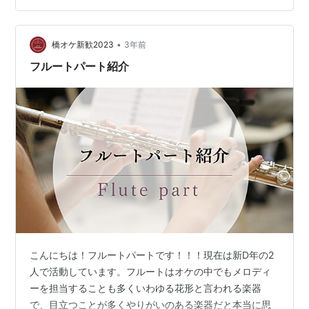
か、今曲がこんな場面だからこんな感じの音出したい
な〜とかとか、、叩けば音が出る楽器達だからこそ、無
限の可能性があります！(と筆者は思ってます)この楽器達
•
橋オケ新歓2023
3年前
から思い通りの音を出せるようになったらと思うと……
フルートパート紹介
こんにちは！フルートパートです！！！現在は新D年の2
人で活動しています。フルートはオケの中でもメロディ
ーを担当することも多くいわゆる花形と言われる楽器
で、目立つことが多くやりがいのある楽器だと本当に思