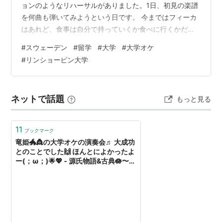
ョンのようなリハーサルがありました。1日、初見の楽譜
を何曲も弾いてみようという日です。 今まではフィーカ
はあれど、食事は自分で持っていくか食べに行くかだっ
たんですが、今回は申し込んだ人には無料でお昼を食べ
#
スウェーデン
#
留学
#
大学
#
大学オケ
ることができました。嬉しい。 私はチーズサンドウィッ
#
リンショーピン大学
チを食べました。バケットにバターが塗られていて、そ
の中にレタスとパプリカとトマトとチーズが挟まってい
るサンドウィッチで、久しぶりのたっぷりな生野菜が美
ネットで話題
もっと見る
味しかったです。 弾いた曲はこんな感じ↓ アルルの女組
曲第2番（ビゼー） Smol…
11
ブックマーク
竜姫🐲👸の大学オケの演奏会♬ 大成功
とのことでした🙌 ほんとによかったよ
ー(；ω；)🌟💖 - 源氏物語&古典🪷〜笑
う門には福来る🌸少納言日記🌸