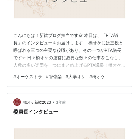
こんにちは！新歓ブログ担当です🌸 本日は、「PTA議
長」のインタビューをお届けします！ 橋オケには三役と
呼ばれる三つの主要な役職があり、その一つがPTA議長
です✨ 日々橋オケの運営に必要な数々の仕事をこなし、
人数の多い楽団を一つにまとめ上げるPTA議長！橋オケ
に、なくてはならない存在です😊 そんなPTA議長の熱意
#
オーケストラ
#
管弦楽
#
大学オケ
#
橋オケ
溢れるメッセージを是非ご覧ください！ そもそもPTA議
長とは何ですか？お仕事内容を教えてください！ PTAは
Part Top Associationの略で各パートのトップとセクショ
•
ンリーダーの集まりのことです。決して保護者会的なア
橋オケ新歓2023
3年前
レではありません。そして、PTAで行われる会議を取り
委員長インタビュー
まと…