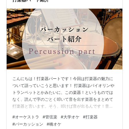
の取り仕切り、大学やOBOGとの連絡などが…
こんにちは！打楽器パートです！今回は打楽器の魅力に
ついて語っていこうと思います！ 打楽器はバイオリンや
トランペットとかみたいに、この楽器！というものでは
なく、読んで字のごとく叩いて音を出す楽器をまとめて
打楽器と言います。そう、叩けば音が出るんです！音を
出すのに苦労はしません！すごいですよね〜👏その分、
#
オーケストラ
#
管弦楽
#
大学オケ
#
打楽器
すごーーく細かい所までこだわることができます。こん
#
パーカッション
#
橋オケ
な感じの音がいいな〜とか、こんな感じは嫌だな〜と