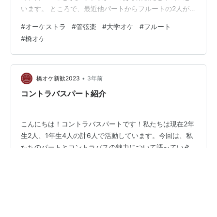
います。 ところで、最近他パートからフルートの2人が
デリカシーないと言われることが多いので楽器別の性格
#
オーケストラ
#
管弦楽
#
大学オケ
#
フルート
を調べてみました！ フルートは常にメロディかオブリガ
#
橋オケ
ードが多く、伴奏にまわることは少ない。これから貴族
的エリートな性格が形成されていく。反面、大きい音が
鳴らず失敗しても大事にならないところから、むしろ冷
静で客観性をともなった学者肌の性格になっていく。お
•
橋オケ新歓2023
3年前
嬢さんが多く、外ヅラはいいがあまり深く考えない…
コントラバスパート紹介
こんにちは！コントラバスパートです！私たちは現在2年
生2人、1年生4人の計6人で活動しています。今回は、私
たちのパートとコントラバスの魅力について語っていき
ます！ コントラバスってなあに？ ではさっそく、コント
ラバスについて紹介していきます！ コントラバスはオー
ケストラで使われる弦楽器の中でも最も低い音域を担当
#
オーケストラ
#
管弦楽
#
大学オケ
#
コントラバス
する楽器です。コンサートでは、大体舞台上手(向かって
#
橋オケ
右側)に壁の如く並んでいます。 低音で深みのある音色が
特徴で、オーケストラでは主に和音やリズムの基礎を作