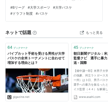
clearsterd.hatenablog.com 今回は、一番大事な考えさ
#
Bリーグ
#
大学スポーツ
#
大学バスケ
せられる懸念点について考察していきます。 第1回で紹介
#
ドラフト制度
#
バスケ
した懸念点は下記の事項です。 ・B1（次シーズンより B
リーグプレミア）が20チーム以上あるのはドラフト1位も
20人は必要ということでかなりハードル高め（日本の野
ネットで話題
もっと見る
球は12球団） ・ドラフトの対象が大学在学中の選手も対
象…
64
45
ブックマーク
ブックマーク
パイプカット手術を受ける男性が大学
朝日新聞デジタル：米
バスケの全米トーナメントに合わせて
監督クビ 選手に暴力
増加する理由とは？
送 - 国際
【畑中謙一郎】米男子大
の強豪、州立ラトガース
ー州）は３日、男子バス
選手への暴力を振るった
イス監督（４４）を解雇
ポーツ専門局ＥＳＰＮが
gigazine.net
www.asahi.com
中の映像を前日に放送し
証拠となった。 ...