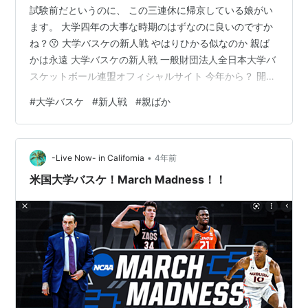
試験前だというのに、 この三連休に帰京している娘がい
ます。 大学四年の大事な時期のはずなのに良いのですか
ね？😗 大学バスケの新人戦 やはりひかる似なのか 親ば
かは永遠 大学バスケの新人戦 一般財団法人全日本大学バ
スケットボール連盟オフィシャルサイト 今年から？ 開催
されることになった 全日本大学バスケットボール新人戦
#
大学バスケ
#
新人戦
#
親ばか
この3日間で、男子も女子も 準々決勝>準決勝>決勝が行
われました。 筑波大学が男女アベック優勝か？ みたいに
言われていましたが、 女子は1点差の逆転負けだったよう
•
で大号泣だったようです。 結果はさておき、 全国のベス
-Live Now- in California
4年前
ト8のチームの優勝をかけたトーナメントが、 代々木の
米国大学バスケ！March Madness！！
体育館などで…