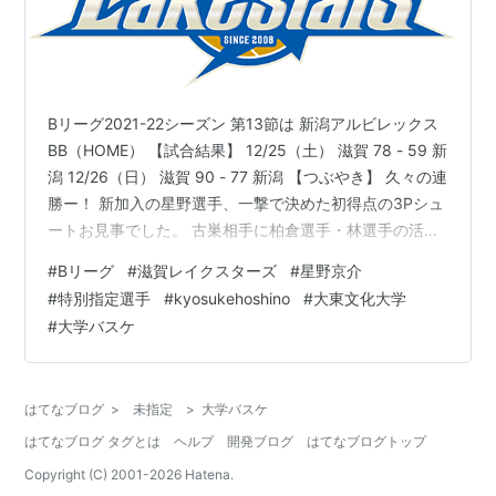
Bリーグ2021-22シーズン 第13節は 新潟アルビレックス
BB（HOME） 【試合結果】 12/25（土） 滋賀 78 - 59 新
潟 12/26（日） 滋賀 90 - 77 新潟 【つぶやき】 久々の連
勝ー！ 新加入の星野選手、一撃で決めた初得点の3Pシュ
ートお見事でした。 古巣相手に柏倉選手・林選手の活躍
もみれて良いゲームでした～(^^♪ 年内残り1ゲーム、しっ
#
Bリーグ
#
滋賀レイクスターズ
#
星野京介
かり応援しましょう！ Go Go Lakes !! www.albirex.com
#
特別指定選手
#
kyosukehoshino
#
大東文化大学
www.lakestars.net GAME1ハイライト
#
大学バスケ
www.youtube.com GAME2ハイライト
www.youtube.com
はてなブログ
>
未指定
>
大学バスケ
はてなブログ タグとは
ヘルプ
開発ブログ
はてなブログトップ
Copyright (C) 2001-
2026
Hatena.