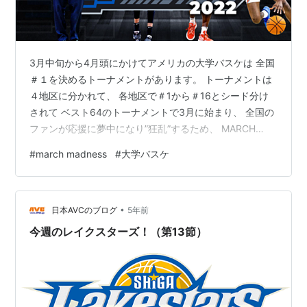
3月中旬から4月頭にかけてアメリカの大学バスケは 全国
＃１を決めるトーナメントがあります。 トーナメントは
４地区に分かれて、 各地区で＃1から＃16とシード分け
されて ベスト64のトーナメントで3月に始まり、 全国の
ファンが応援に夢中になり”狂乱”するため、 MARCH
MADNESSと呼ばれます。 日本の高校野球の甲子園とか
#
march madness
#
大学バスケ
の感覚が近いかもしれません。 毎年ここで活躍した選手
がNBAのドラフトとかにかかるので、 どんな逸材がでて
くるかも見どころです！ 直近では八村選手のゴンザガ大
•
学がベスト４まで あがり日本でも一部で注目されたかも
日本AVCのブログ
5年前
ですね。 賭けが好きなアメリカ人なので、 毎年学校や職
今週のレイクスターズ！（第13節）
場でトー…