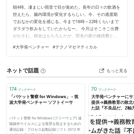
朝4時。凄まじい雨音で目が覚めた。長年の日々の飲酒を
控えたら、腸内環境が変化するらしい。今、その過渡期
でおなかの変化を感じる。今まで18時～22時くらいまで
ダラダラ飲みをしていたからなー。 今月はそこそこ出費
がかさむ。税金はもちろんだが、田舎の家の修繕費と浄
化槽を下水につなぐ工事も見積もり中。息子への仕送り
#
大学発ベンチャー
#
テクノマセマティカル
もいるし、しっかり前を向いて稼いでいかないと！今月
も背筋を伸ばしていきましょうー。 本日のメモ 開示で気
になったのはなし。予習で気になった企業もなし。 テク
ネットで話題
もっと見る
ノマセマティカル3787：スタンダード市場の基準未達
で、上場廃止となるのが濃厚になってきました。株価も
上場来安値を更新。今月に株主総会を…
174
70
ブックマーク
ブックマーク
「パケット警察 for Windows」 - 筑
大学発ベンチャーにサ
波大学発ベンチャー ソフトイーサ
提供→義務教育の敗北
た話『不良品だ、Z軸
9.8~10.0m/s^2
パケット警察 for Windows (フリーウェア) 遠
けている』
隔操作ウイルスによる冤罪を防止するための
通信記録・プロセス起動記録ソフト 2012 年