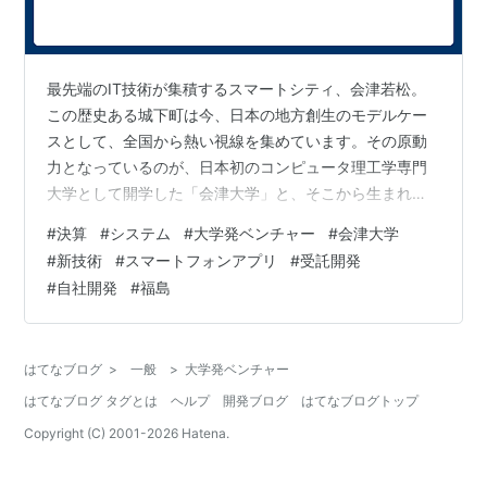
最先端のIT技術が集積するスマートシティ、会津若松。
この歴史ある城下町は今、日本の地方創生のモデルケー
スとして、全国から熱い視線を集めています。その原動
力となっているのが、日本初のコンピュータ理工学専門
大学として開学した「会津大学」と、そこから生まれた
数多くのITベンチャー企業です。学術的な知見と、若く
#
決算
#
システム
#
大学発ベンチャー
#
会津大学
柔軟な発想を武器に、地域社会の課題解決や、世界に通
#
新技術
#
スマートフォンアプリ
#
受託開発
用する新たなサービスを次々と生み出しています。 今回
#
自社開発
#
福島
は、その会津大学発ベンチャーの草分け的存在として、
2007年に設立された株式会社会津ラボの第19期決算を読
み解きます。自己資本比率84%超という驚異的な財務基
はてなブログ
>
一般
>
大学発ベンチャー
盤は、いかにして築かれたのか。「人類…
はてなブログ タグとは
ヘルプ
開発ブログ
はてなブログトップ
Copyright (C) 2001-
2026
Hatena.