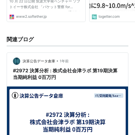
10 月 22 日公開 筑波大学発ベンチャー ソフ
トイーサ株式会社 「パケット警察 for
Windows」は、あなたのパソコンの通信記録
www2.softether.jp
togetter.com
やソフトウェアの起動記録を見張り、自動的
にハードディスク上...
関連ブログ
•
決算公告データ倉庫
1年前
#2972 決算分析 : 株式会社会津ラボ 第19期決算
当期純利益 0百万円