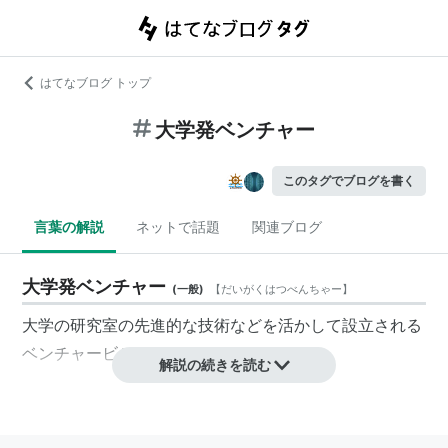
はてなブログ トップ
大学発ベンチャー
このタグでブログを書く
言葉の解説
ネットで話題
関連ブログ
大学発ベンチャー
(
一般
)
【
だいがくはつべんちゃー
】
大学の研究室の先進的な技術などを活かして設立される
ベンチャービジネスのこと。
解説の続きを読む