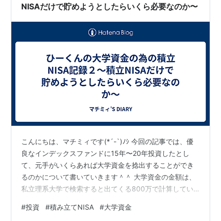
毎月しっかり…
NISAだけで貯めようとしたらいくら必要なのか〜
こんにちは、マチミィです(*´-`)ﾉｼ 今回の記事では、優
良なインデックスファンドに15年〜20年投資したとし
て、元手がいくらあれば大学資金を捻出することができ
るのかについて書いていきます＾＾ 大学資金の金額は、
私立理系大学で検索すると出てくる800万で計算してい
きます。 結論から書くと、 『11年間毎月33333円積み立
#
投資
#
積み立てNISA
#
大学資金
てて、合計440万』 800万を超えるのはその時の経済の