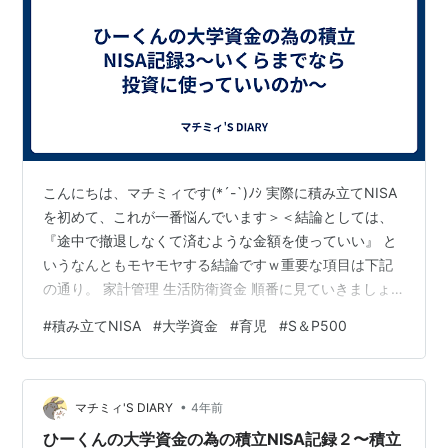
こんにちは、マチミィです(*´-`)ﾉｼ 実際に積み立てNISA
を初めて、これが一番悩んでいます＞＜結論としては、
『途中で撤退しなくて済むような金額を使っていい』 と
いうなんともモヤモヤする結論ですｗ重要な項目は下記
の通り。 家計管理 生活防衛資金 順番に見ていきましょ
う(´∀｀*) 家計管理 自分たちがなににいくら使っている
#
積み立てNISA
#
大学資金
#
育児
#
S＆P500
かの把握ですね＾＾ これは次項の把握に必須な項目でし
た。 最初は毎月の合計支出さえ把握できていれば良いの
かな？と思いました。 家計簿をきっちりつけるところか
•
ら始めよう！なんていっていると、どんどん行動が遅く
マチミィ'S DIARY
4年前
なってしまいますからね＞＜ ひーくんが生まれるまでは
ひーくんの大学資金の為の積立NISA記録２〜積立