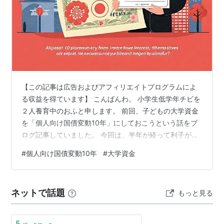
【この記事は広告およびアフィリエイトプログラムによ
る収益を得ています】 こんばんわ。 小学生低学年チビを
２人養育中のおふと申します。 前回、子どもの大学資金
を「個人向け国債変動10年」にしておこうという話をブ
ログ記事していました。 今回は、半年が経って利子が入
金されたというお話です。 www.titiseityou.work ランキ
#
個人向け国債変動10年
#
大学資金
ング参加中株式 投資 貯金 ランキング参加中育児・子育
て 「個人向け国債変動10年」の利子は半年ごとの入金
「個人向け国債変動10年」の利子メールは突然来る 「利
ネットで話題
もっと見る
息のある世界」が現実に！ リンク 「個人向け国債変動10
年」の利子は半年ごとの入金 最近は「高校授業料無…
5