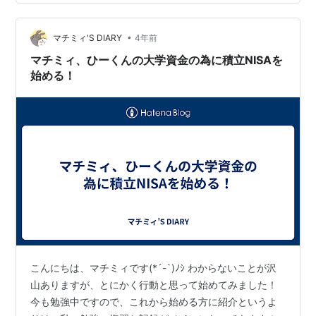
タイミングによりますが、エクセル上だとだいたい17年
目になります＾＾それでは、中身を見ていきましょう！
•
現状のマチミィの知識だと、 『優良なインデックス投資
マチミィ'S DIARY
4年前
ならば、 15年以上の投資期間を想定できて、 投資期間中
マチミィ、ひーくんの大学資金の為に積立NISAを
に世界…
始める！
こんにちは、マチミィです(*´-`)ﾉｼ わからないことが沢
山ありますが、とにかく行動と思って始めてみました！
今も勉強中ですので、これから始める方に紹介というよ