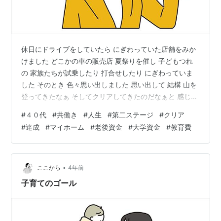
休日にドライブをしていたら にぎわっていた店舗をみか
けました どこかの車の販売店 夏祭りを催し 子どもつれ
の 家族たちが試乗したり 打合せしたり にぎわっていま
した そのとき 色々思い出しました 思い出して 結構 山を
登ってきたなぁ そしてクリアしてきたのだなぁと 感じま
した ３０代の私たちも その家族連れのように 子どもが
#
４０代
#
共働き
#
人生
#
第二ステージ
#
クリア
生まれて ミニバンに 変えました 私と夫 夫婦になって 初
#
達成
#
マイホーム
#
老後資金
#
大学資金
#
教育費
めての大きな買い物だったかも しれませんね 一括で支払
いました ３３０万 その時は現金で私が支払いに行ったか
な それから一人目が生まれ 転勤があり 私も中古の車を
もう一台購入しました ６０万 二人目が生まれ 二人目が…
•
ここから
4年前
子育てのゴール