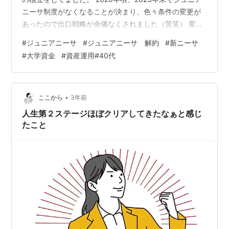
ニーサ制度がなくなることが決まり、色々条件の変更が
あったので出口戦略が余儀なくされました（苦笑） 変更
点が改良とみなされて人気も出たようですが（笑） 子供
#
ジュニアニーサ
#
ジュニアニーサ 解約
#
新ニーサ
が18歳になるまで非課税で運用できるとのことだったの
#
大学資金
#
資産運用#40代
で、はじめはそのままにする予定でした。 しかし、2024
年になって一旦全て売却することにしました。 保有銘柄
はオールカントリーです。 ※「みんなが選んだ銘柄3位」
に入るとても有名な銘柄です 理由は以下です。 現在子供
•
ここから
3年前
は7歳、5歳な…
人生第２ステージほぼクリアしてきたなぁと感じ
たこと