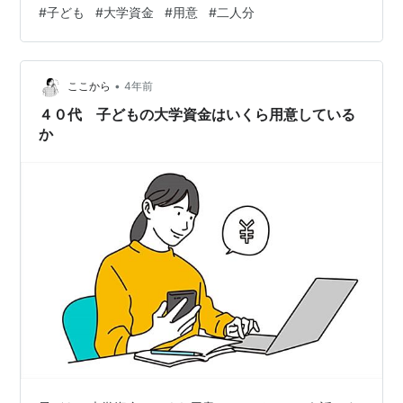
ね。。。 今 手元に彼ら用にあるお金について 子ども用
#
子ども
#
大学資金
#
用意
#
二人分
預金 ６００万 子ども用学資下の子 ２４０万 親からの支
度金 一人１００万 計２００万 合計して １０４０万 一応
今のところ これらを使う予定です 子どもは県外は受験し
•
ない予定です 二人とも県内の大学を受けます 家から通え
ここから
4年前
る、、、かなぁ まぁ 今も早起きなので 何とかなるかと
４０代 子どもの大学資金はいくら用意している
思いま…
か