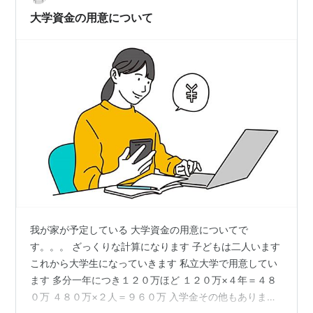
人に言えることが生まれたりするかも しれないですから
大学資金の用意について
そうい…
我が家が予定している 大学資金の用意についてで
す。。。 ざっくりな計算になります 子どもは二人います
これから大学生になっていきます 私立大学で用意してい
ます 多分一年につき１２０万ほど １２０万×４年＝４８
０万 ４８０万×２人＝９６０万 入学金その他もあります