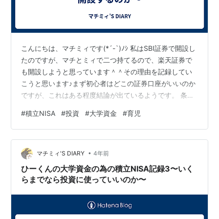
こんにちは、マチミィです(*´-`)ﾉｼ 私はSBI証券で開設し
たのですが、マチとミィで二つ持てるので、楽天証券で
も開設しようと思っています＾＾その理由を記録してい
こうと思います♪まず初心者はどこの証券口座がいいのか
ですが、これはある程度結論が出ているようです。 条件
は 『手数料が安いこと』 これに尽きるようです＾＾ あ
#
積立NISA
#
投資
#
大学資金
#
育児
とは、『積立NISAに対応していること』と『投資先が多
いこと』というのが並んでいましたが、 積立NISAに対応
していないことってあるのかしら(･_･;？ という疑問と、
•
積立NISAって投資先限られていなかったっけ(･_･;？ とい
マチミィ'S DIARY
4年前
う疑問が出ましたが、考えることをやめましたｗ …
ひーくんの大学資金の為の積立NISA記録3〜いく
らまでなら投資に使っていいのか〜