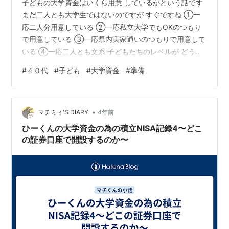
子どもの大学資金はいくら用意 しているかという話です
まだ二人とも大学生ではないのですが すぐですね ①一
応二人分用意している ②一応私立大学でもOKのつもり
で用意している ③一応県内実家通いのつもりで用意して
いる ④一応二人とも文系 子どもたちのレベルが どうな
っていくのかわからないころは どういう風に準備したら
#
４０代
#
子ども
#
大学資金
#
準備
いいのかなぁって 色々案を考えていたのですが 県外のこ
とも用意していましたね 海外の何年かも考えていたので
すが 全てはこのコロナが色々なことを 変えていきました
•
ね。。。 あとは本人たちの気持ちも少しずつ 形が見えて
マチミィ'S DIARY
4年前
きたというところもあり 意思も含まれています 〇預金６
ひーくんの大学資金の為の積立NISA記録4〜どこ
００万 ３００万…
の証券口座で開設するのか〜