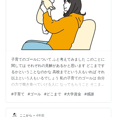
子育てのゴールについて ふと考えてみました このことに
関しては それぞれの見解があるかと思います どこまです
るかということなのかな 高校までという人もいれば それ
以上という人もいるでしょう 私の子育てのゴールは 自分
の力で働き食べていける人に なってもらうこと そこまで
の間に必要な学費などに ついては親が支払うという思い
#
子育て
#
ゴール
#
どこまで
#
大学資金
#
感謝
です なので私が援助できる間に できるだけ自分にプラス
になる 資格などを取ってねと伝えています 高校生の間に
も 大学生になっても なんだっていいのですけどね 好き
•
な事でも 得意な事でも 何かもしかして履歴書にかけたり
ここから
4年前