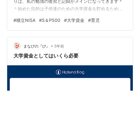
りは、私の勉強の復習と記録がメインになってきます＾
＾始めた目的は子供達のための大学資金を貯めるため！
金額は本当に少額をコツコツやっていく予定ですｗさて
#
積立NISA
#
S＆P500
#
大学資金
#
育児
早速ですが、皆さんこの数字を見てなにかわかります
か？ 60000 63000 120000 129150 180000 198608
240000 271538 300000 348115 360000 428521
•
420000 512947 480000 601594 540000 …
まなびの『び』
5年前
大学資金としてはいくら必要