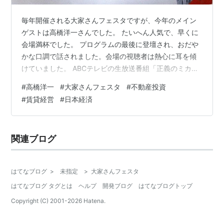
毎年開催される大家さんフェスタですが、今年のメイン
ゲストは高橋洋一さんでした。 たいへん人気で、早くに
会場満杯でした。 プログラムの最後に登壇され、おだや
かな口調で話されました。会場の視聴者は熱心に耳を傾
けていました。 ABCテレビの生放送番組「正義のミカ
タ」AM9:30~11:00 に出演され、その後、大家さんフェ
#
高橋洋一
#
大家さんフェスタ
#
不動産投資
スタに登壇するまで時間が余ったので、映画「スター・
#
賃貸経営
#
日本経済
ウォーズ」を観てきたとのことでした。 15時30分からの
講演でしたので、ランチと映画を楽しめたようでした。
メモを取らなかったので、印象に残った内容を思い出し
関連ブログ
てみます。 高橋洋一氏も大家さんで、銀行がお金を借り
てくれと頼みに来て困る…
はてなブログ
>
未指定
>
大家さんフェスタ
はてなブログ タグとは
ヘルプ
開発ブログ
はてなブログトップ
Copyright (C) 2001-
2026
Hatena.