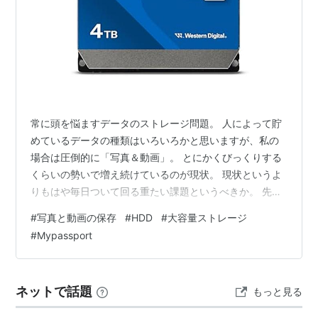
常に頭を悩ますデータのストレージ問題。 人によって貯
めているデータの種類はいろいろかと思いますが、私の
場合は圧倒的に「写真＆動画」。 とにかくびっくりする
くらいの勢いで増え続けているのが現状。 現状というよ
りもはや毎日ついて回る重たい課題というべきか。 先日
２泊3日の旅行に行きました。そして帰宅後に撮影したデ
#
写真と動画の保存
#
HDD
#
大容量ストレージ
ータの枚数を見てみたら全部で3,000枚。動画も含んで
#
Mypassport
いるのでその容量たるや、、、。怖くて総ボリュームは
確認していません。 iPhoneは2TBの契約にしているので
当座はへっちゃらなんだけど、さすがにこのペースで増
ネットで話題
もっと見る
えるデータをなんとか格納しないとということで飛び込
んだのはハードディスクの世…