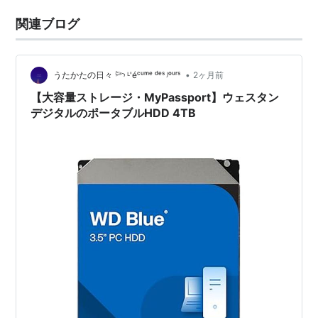
関連ブログ
•
うたかたの日々 𓆸 ᴸ'éᶜᵘᵐᵉ ᵈᵉˢ ᴶᵒᵘʳˢ
2ヶ月前
【大容量ストレージ・MyPassport】ウェスタン
デジタルのポータブルHDD 4TB