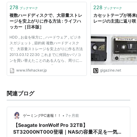
278
228
ブックマーク
ブックマーク
複数ハードディスクで、大容量ストレ
カセットテープが将来
ージを安上がりに作る方法 : ライフハ
レージの主流に返り咲
ッカー［日本版］
HDD , お金を味方に , ハードウェア , ビジネ
スガジェット , 節約術 複数ハードディスク
で、大容量ストレージを安上がりに作る方法
2013.03.12 22:30 これまでに何回かパソコ
ンを買い替えたことのある人なら、周りにハ
ードディスクがいくつか眠っていません
www.lifehacker.jp
gigazine.net
か？ 無駄に寝かせておく手はありません。
複数のハードディス...
関連ブログ
•
ゲーミングPC速報！！
7ヶ月前
【Seagate IronWolf Pro 32TB】
ST32000NT000登場｜NASの容量不足を一気に