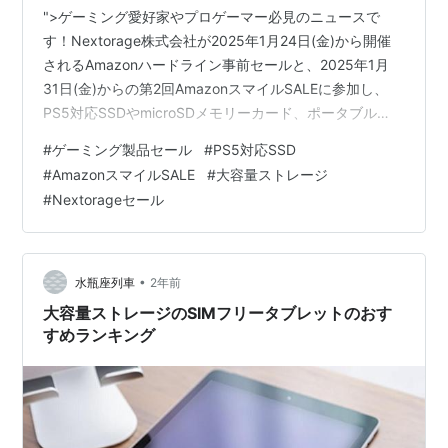
">ゲーミング愛好家やプロゲーマー必見のニュースで
す！Nextorage株式会社が2025年1月24日(金)から開催
されるAmazonハードライン事前セールと、2025年1月
31日(金)からの第2回AmazonスマイルSALEに参加し、
PS5対応SSDやmicroSDメモリーカード、ポータブル
SSDなど、人気のゲーミング製品を最大27%OFFで提供
#
ゲーミング製品セール
#
PS5対応SSD
します。 "> セール期間は1月24日から2月3日までの11日
#
AmazonスマイルSALE
#
大容量ストレージ
間！この機会を逃さず、高性能ストレージ製品をお得に
#
Nextorageセール
ゲットしましょう。 注目のセール情報と開催期間
Amazonハードライン事前セール 第2回Amazonスマイル
SALE セール対象製品の見…
•
水瓶座列車
2年前
大容量ストレージのSIMフリータブレットのおす
すめランキング