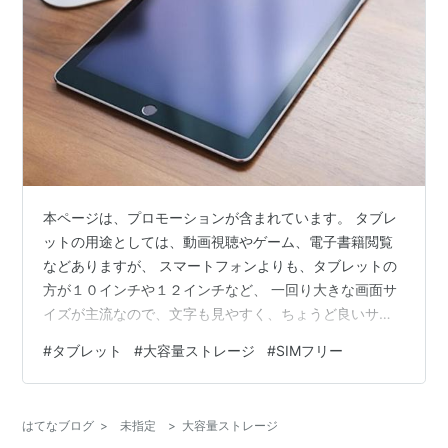
本ページは、プロモーションが含まれています。 タブレ
ットの用途としては、動画視聴やゲーム、電子書籍閲覧
などありますが、 スマートフォンよりも、タブレットの
方が１０インチや１２インチなど、 一回り大きな画面サ
イズが主流なので、文字も見やすく、ちょうど良いサイ
ズになっています。 また、ノートパソコンより小さいの
#
タブレット
#
大容量ストレージ
#
SIMフリー
で、持ち歩きも便利です。 使い勝手が良いタブレットで
もストレージのサイズが32GBや64GBだと、 複数のゲー
ムアプリをインストールすると、ストレージがすぐに一
はてなブログ
>
未指定
>
大容量ストレージ
杯になり、 ゲームアプリのインストールをあきらめるこ