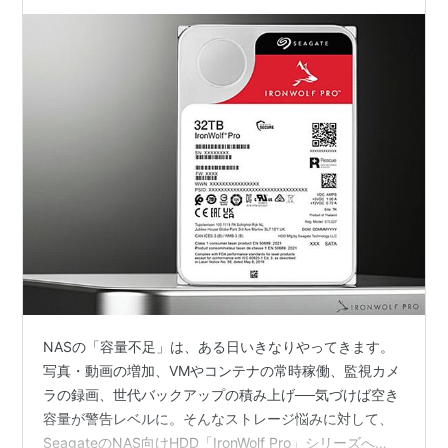
解決する超大容量HDD（7200rpm・5年保証・
Rescue付）
NASの「容量不足」は、ある日いきなりやってきます。
写真・動画の増加、VMやコンテナの常時稼働、監視カメ
ラの録画、世代バックアップの積み上げ──気づけば空き
容量が警告レベルに。そんなストレージ悩みに対して、
SeagateのNAS向けHDD「IronWolf Pro」シリーズへ