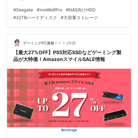
32TBモデル（型番：ST32000NT000）が追加されまし
#
Seagate
#
IronWolfPro
#
NAS向けHDD
た。2025年12月26日より販売開始の“今までにない超大
#
32TBハードディスク
#
大容量ストレージ
容量”が、家庭用から小規模オフィスまでNASの設計自由
度を大きく押し広げます。 IronWolf Pro
32TB（ST32000NT000）とは？「NAS向け最上位」に
32TBが追加 主な仕様まとめ：S…
•
ゲーミングPC速報！！
2年前
【最大27%OFF】PS5対応SSDなどゲーミング製
品が大特価！AmazonスマイルSALE情報